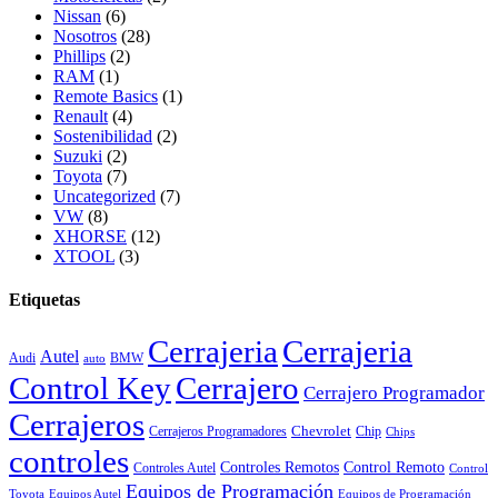
Nissan
(6)
Nosotros
(28)
Phillips
(2)
RAM
(1)
Remote Basics
(1)
Renault
(4)
Sostenibilidad
(2)
Suzuki
(2)
Toyota
(7)
Uncategorized
(7)
VW
(8)
XHORSE
(12)
XTOOL
(3)
Etiquetas
Cerrajeria
Cerrajeria
Autel
Audi
BMW
auto
Control Key
Cerrajero
Cerrajero Programador
Cerrajeros
Chevrolet
Cerrajeros Programadores
Chip
Chips
controles
Controles Remotos
Control Remoto
Controles Autel
Control
Equipos de Programación
Toyota
Equipos Autel
Equipos de Programación