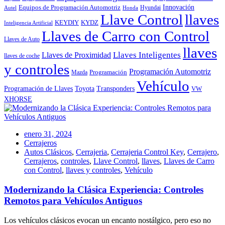
Innovación
Equipos de Programación Automotriz
Hyundai
Autel
Honda
Llave Control
llaves
KEYDIY
KYDZ
Inteligencia Artificial
Llaves de Carro con Control
Llaves de Auto
llaves
Llaves Inteligentes
Llaves de Proximidad
llaves de coche
y controles
Programación Automotriz
Programación
Mazda
Vehículo
Toyota
Programación de Llaves
Transponders
VW
XHORSE
enero 31, 2024
Cerrajeros
Autos Clásicos
,
Cerrajeria
,
Cerrajeria Control Key
,
Cerrajero
,
Cerrajeros
,
controles
,
Llave Control
,
llaves
,
Llaves de Carro
con Control
,
llaves y controles
,
Vehículo
Modernizando la Clásica Experiencia: Controles
Remotos para Vehículos Antiguos
Los vehículos clásicos evocan un encanto nostálgico, pero eso no