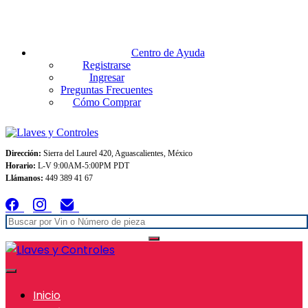
Envios GRATIS A TODO MEXICO en pedidos superiores $999
Centro de Ayuda
Registrarse
Ingresar
Preguntas Frecuentes
Cómo Comprar
Dirección:
Sierra del Laurel 420, Aguascalientes, México
Horario:
L-V 9:00AM-5:00PM PDT
Llámanos:
449 389 41 67
Inicio