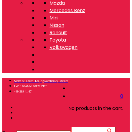
Mazda
Mercedes Benz
Mini
Nissan
Renault
Toyota
Volkswagen
Sierra del Laurel 420, Aguascalientes, México
L-V 9:00AM-5:00PM PDT
449 389 41 67
0
No products in the cart.