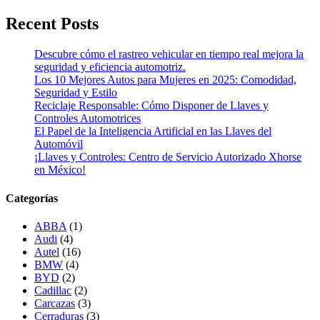
Recent Posts
Descubre cómo el rastreo vehicular en tiempo real mejora la
seguridad y eficiencia automotriz.
Los 10 Mejores Autos para Mujeres en 2025: Comodidad,
Seguridad y Estilo
Reciclaje Responsable: Cómo Disponer de Llaves y
Controles Automotrices
El Papel de la Inteligencia Artificial en las Llaves del
Automóvil
¡Llaves y Controles: Centro de Servicio Autorizado Xhorse
en México!
Categorías
ABBA
(1)
Audi
(4)
Autel
(16)
BMW
(4)
BYD
(2)
Cadillac
(2)
Carcazas
(3)
Cerraduras
(3)