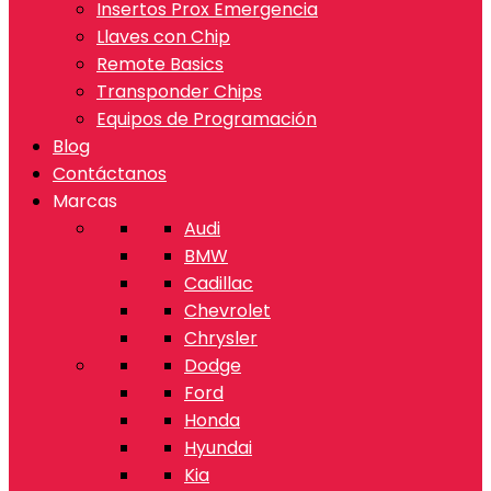
Insertos Prox Emergencia
Llaves con Chip
Remote Basics
Transponder Chips
Equipos de Programación
Blog
Contáctanos
Marcas
Audi
BMW
Cadillac
Chevrolet
Chrysler
Dodge
Ford
Honda
Hyundai
Kia