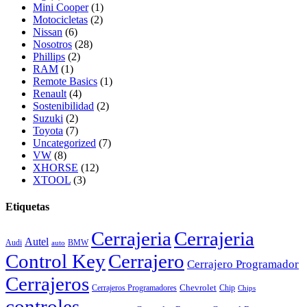
Mini Cooper
(1)
Motocicletas
(2)
Nissan
(6)
Nosotros
(28)
Phillips
(2)
RAM
(1)
Remote Basics
(1)
Renault
(4)
Sostenibilidad
(2)
Suzuki
(2)
Toyota
(7)
Uncategorized
(7)
VW
(8)
XHORSE
(12)
XTOOL
(3)
Etiquetas
Cerrajeria
Cerrajeria
Autel
Audi
BMW
auto
Control Key
Cerrajero
Cerrajero Programador
Cerrajeros
Chevrolet
Cerrajeros Programadores
Chip
Chips
controles