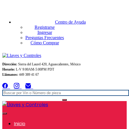
Envios GRATIS A TODO MEXICO en pedidos superiores $999
Centro de Ayuda
Registrarse
Ingresar
Preguntas Frecuentes
Cómo Comprar
Dirección:
Sierra del Laurel 420, Aguascalientes, México
Horario:
L-V 9:00AM-5:00PM PDT
Llámanos:
449 389 41 67
Inicio