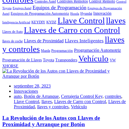
Controles Remotos
Control Remoto
Controles Autel
Control
Equipos de Programación
Toyota
Equipos Autel
Equipos de Programación
Innovación
Equipos de Programación Automotriz
Hyundai
Autel
Honda
Llave Control
llaves
KEYDIY
KYDZ
Inteligencia Artificial
Llaves de Carro con Control
Llaves de Auto
llaves
Llaves Inteligentes
Llaves de Proximidad
llaves de coche
y controles
Programación Automotriz
Programación
Mazda
Vehículo
Toyota
Programación de Llaves
Transponders
VW
XHORSE
septiembre 28, 2023
Innovaciones
auto
,
Botón de Arranque
,
Cerrajeria Control Key
,
controles
,
Llave Control
,
llaves
,
Llaves de Carro con Control
,
Llaves de
Proximidad
,
llaves y controles
,
Vehículo
La Revolución de los Autos con Llaves de
Proximidad y Arranque por Botón