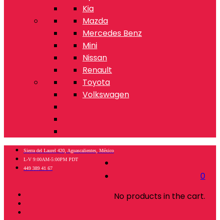
Kia
Mazda
Mercedes Benz
Mini
Nissan
Renault
Toyota
Volkswagen
Sierra del Laurel 420, Aguascalientes, México
L-V 9:00AM-5:00PM PDT
449 389 41 67
0
No products in the cart.