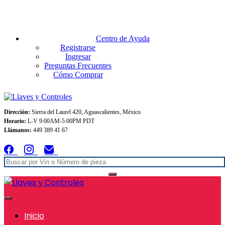
Envios GRATIS A TODO MEXICO en pedidos superiores $999
Centro de Ayuda
Registrarse
Ingresar
Preguntas Frecuentes
Cómo Comprar
Dirección:
Sierra del Laurel 420, Aguascalientes, México
Horario:
L-V 9:00AM-5:00PM PDT
Llámanos:
449 389 41 67
Inicio