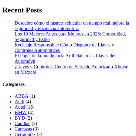
Recent Posts
Descubre cómo el rastreo vehicular en tiempo real mejora la
seguridad y eficiencia automotriz.
Los 10 Mejores Autos para Mujeres en 2025: Comodidad,
Seguridad y Estilo
Reciclaje Responsable: Cómo Disponer de Llaves y
Controles Automotrices
El Papel de la Inteligencia Artificial en las Llaves del
Automóvil
¡Llaves y Controles: Centro de Servicio Autorizado Xhorse
en México!
Categorías
ABBA
(1)
Audi
(4)
Autel
(16)
BMW
(4)
BYD
(2)
Cadillac
(2)
Carcazas
(3)
Cerraduras
(3)