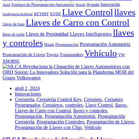
Innovación
Equipos de Programación Automotriz
Hyundai
Autel
Honda
Llave Control
llaves
KEYDIY
KYDZ
Inteligencia Artificial
Llaves de Carro con Control
Llaves de Auto
llaves
Llaves Inteligentes
Llaves de Proximidad
llaves de coche
y controles
Programación Automotriz
Programación
Mazda
Vehículo
Toyota
Programación de Llaves
Transponders
VW
XHORSE
abril 2, 2024
Innovaciones
Cerrajeria
,
Cerrajeria Control Key
,
Cerrajero
,
Cerrajero
Programador
,
Cerrajeros
,
controles
,
Llave Control
,
llaves
,
Llaves de Carro con Control
,
llaves y controles
,
Programación
,
Programación Automotriz
,
Programación
Cerrajería
,
Programación Controles
,
Programación de Llaves
,
Programación de Llaves con Chip
,
Vehículo