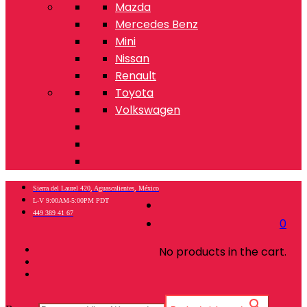
Mazda
Mercedes Benz
Mini
Nissan
Renault
Toyota
Volkswagen
Sierra del Laurel 420, Aguascalientes, México
L-V 9:00AM-5:00PM PDT
449 389 41 67
0
No products in the cart.