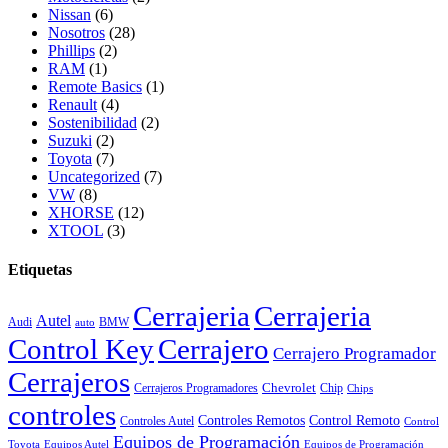
Nissan
(6)
Nosotros
(28)
Phillips
(2)
RAM
(1)
Remote Basics
(1)
Renault
(4)
Sostenibilidad
(2)
Suzuki
(2)
Toyota
(7)
Uncategorized
(7)
VW
(8)
XHORSE
(12)
XTOOL
(3)
Etiquetas
Cerrajeria
Cerrajeria
Autel
Audi
BMW
auto
Control Key
Cerrajero
Cerrajero Programador
Cerrajeros
Chevrolet
Cerrajeros Programadores
Chip
Chips
controles
Controles Remotos
Control Remoto
Controles Autel
Control
Equipos de Programación
Toyota
Equipos Autel
Equipos de Programación