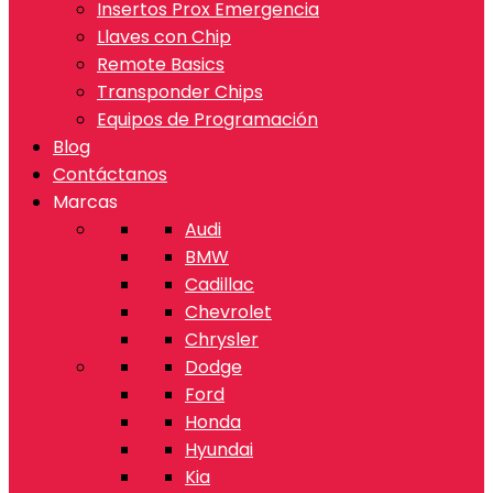
Insertos Prox Emergencia
Llaves con Chip
Remote Basics
Transponder Chips
Equipos de Programación
Blog
Contáctanos
Marcas
Audi
BMW
Cadillac
Chevrolet
Chrysler
Dodge
Ford
Honda
Hyundai
Kia