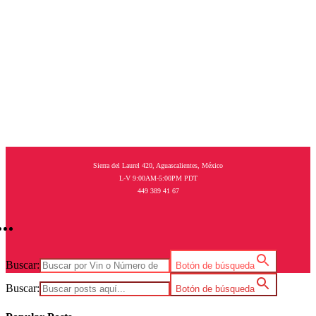
Tienda
Categorías
Blog
Contáctanos
Marcas
Sierra del Laurel 420, Aguascalientes, México
L-V 9:00AM-5:00PM PDT
0
449 389 41 67
No products in the cart.
Buscar:
Botón de búsqueda
Buscar:
Botón de búsqueda