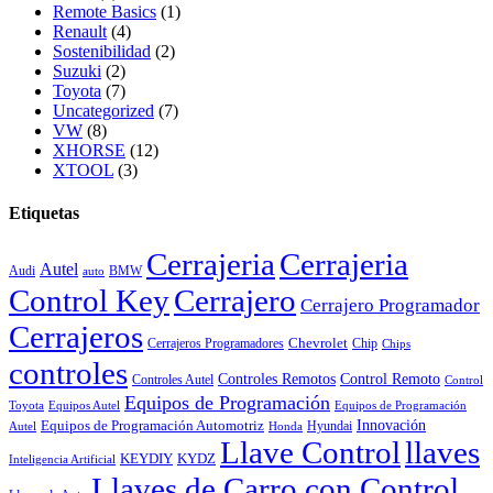
Remote Basics
(1)
Renault
(4)
Sostenibilidad
(2)
Suzuki
(2)
Toyota
(7)
Uncategorized
(7)
VW
(8)
XHORSE
(12)
XTOOL
(3)
Etiquetas
Cerrajeria
Cerrajeria
Autel
Audi
BMW
auto
Control Key
Cerrajero
Cerrajero Programador
Cerrajeros
Chevrolet
Cerrajeros Programadores
Chip
Chips
controles
Controles Remotos
Control Remoto
Controles Autel
Control
Equipos de Programación
Toyota
Equipos Autel
Equipos de Programación
Innovación
Equipos de Programación Automotriz
Hyundai
Autel
Honda
Llave Control
llaves
KEYDIY
KYDZ
Inteligencia Artificial
Llaves de Carro con Control