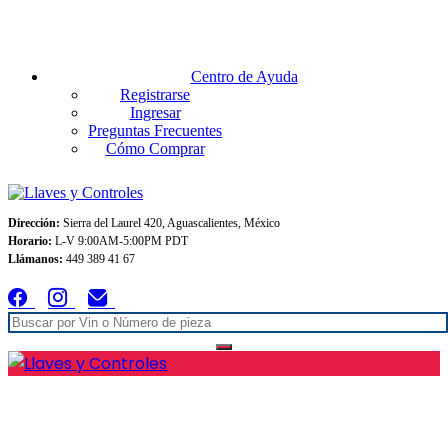
Envios GRATIS A TODO MEXICO en pedidos superiores $999
Centro de Ayuda
Registrarse
Ingresar
Preguntas Frecuentes
Cómo Comprar
Dirección:
Sierra del Laurel 420, Aguascalientes, México
Horario:
L-V 9:00AM-5:00PM PDT
Llámanos:
449 389 41 67
Inicio
Conócenos