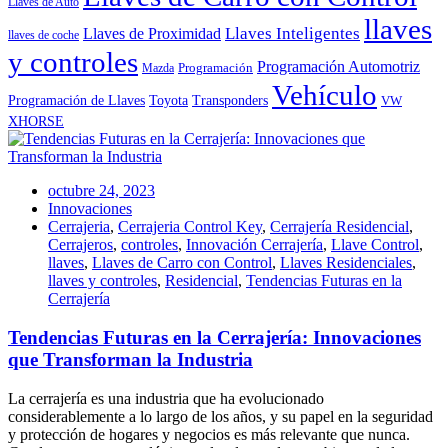
Llaves de Auto
llaves
Llaves Inteligentes
Llaves de Proximidad
llaves de coche
y controles
Programación Automotriz
Programación
Mazda
Vehículo
Toyota
Programación de Llaves
Transponders
VW
XHORSE
octubre 24, 2023
Innovaciones
Cerrajeria
,
Cerrajeria Control Key
,
Cerrajería Residencial
,
Cerrajeros
,
controles
,
Innovación Cerrajería
,
Llave Control
,
llaves
,
Llaves de Carro con Control
,
Llaves Residenciales
,
llaves y controles
,
Residencial
,
Tendencias Futuras en la
Cerrajería
Tendencias Futuras en la Cerrajería: Innovaciones
que Transforman la Industria
La cerrajería es una industria que ha evolucionado
considerablemente a lo largo de los años, y su papel en la seguridad
y protección de hogares y negocios es más relevante que nunca.