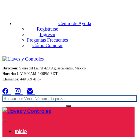
Envios GRATIS A TODO MEXICO en pedidos superiores $999
Centro de Ayuda
Registrarse
Ingresar
Preguntas Frecuentes
Cómo Comprar
Dirección:
Sierra del Laurel 420, Aguascalientes, México
Horario:
L-V 9:00AM-5:00PM PDT
Llámanos:
449 389 41 67
Inicio