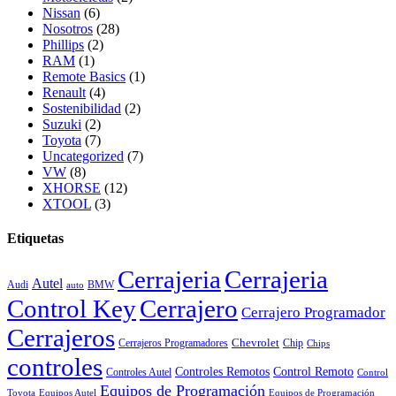
Nissan
(6)
Nosotros
(28)
Phillips
(2)
RAM
(1)
Remote Basics
(1)
Renault
(4)
Sostenibilidad
(2)
Suzuki
(2)
Toyota
(7)
Uncategorized
(7)
VW
(8)
XHORSE
(12)
XTOOL
(3)
Etiquetas
Cerrajeria
Cerrajeria
Autel
Audi
BMW
auto
Control Key
Cerrajero
Cerrajero Programador
Cerrajeros
Chevrolet
Cerrajeros Programadores
Chip
Chips
controles
Controles Remotos
Control Remoto
Controles Autel
Control
Equipos de Programación
Toyota
Equipos Autel
Equipos de Programación