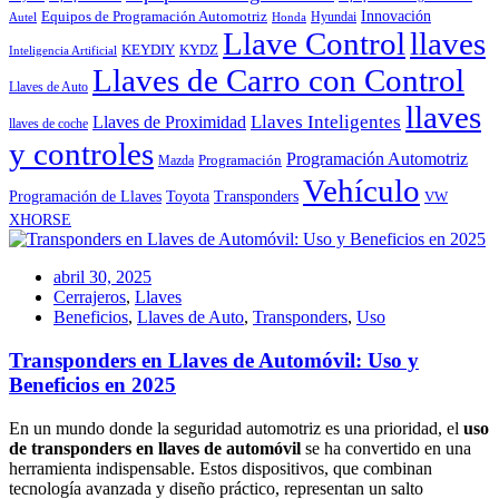
Innovación
Equipos de Programación Automotriz
Hyundai
Autel
Honda
Llave Control
llaves
KEYDIY
KYDZ
Inteligencia Artificial
Llaves de Carro con Control
Llaves de Auto
llaves
Llaves Inteligentes
Llaves de Proximidad
llaves de coche
y controles
Programación Automotriz
Programación
Mazda
Vehículo
Toyota
Programación de Llaves
Transponders
VW
XHORSE
abril 30, 2025
Cerrajeros
,
Llaves
Beneficios
,
Llaves de Auto
,
Transponders
,
Uso
Transponders en Llaves de Automóvil: Uso y
Beneficios en 2025
En un mundo donde la seguridad automotriz es una prioridad, el
uso
de transponders en llaves de automóvil
se ha convertido en una
herramienta indispensable. Estos dispositivos, que combinan
tecnología avanzada y diseño práctico, representan un salto