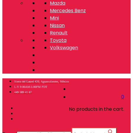
Mazda
Mercedes Benz
Mini
Nissan
Renault
Toyota
Volkswagen
Sierra del Laurel 420, Aguascalientes, México
L-V 9:00AM-5:00PM PDT
449 389 41 67
0
No products in the cart.