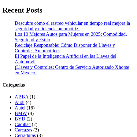
Recent Posts
Descubre cómo el rastreo vehicular en tiempo real mejora la
seguridad y eficiencia automotriz.
Los 10 Mejores Autos para Mujeres en 2025: Comodidad,
Seguridad y Estilo
Reciclaje Responsable: Cómo Disponer de Llaves y
Controles Automotrices
El Papel de la Inteligencia Artificial en las Llaves del
Automóvil
¡Llaves y Controles: Centro de Servicio Autorizado Xhorse
en México!
Categorías
ABBA
(1)
Audi
(4)
Autel
(16)
BMW
(4)
BYD
(2)
Cadillac
(2)
Carcazas
(3)
Cerraduras
(3)