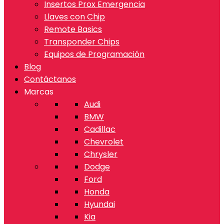
Insertos Prox Emergencia
Llaves con Chip
Remote Basics
Transponder Chips
Equipos de Programación
Blog
Contáctanos
Marcas
Audi
BMW
Cadillac
Chevrolet
Chrysler
Dodge
Ford
Honda
Hyundai
Kia