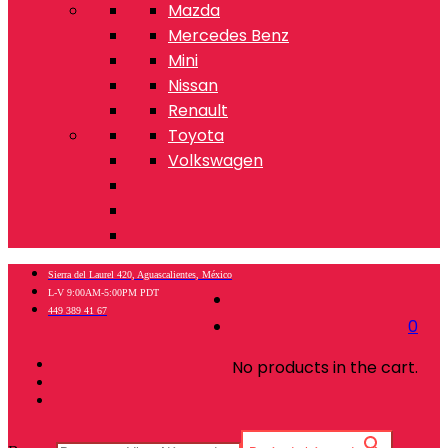
Mazda
Mercedes Benz
Mini
Nissan
Renault
Toyota
Volkswagen
Sierra del Laurel 420, Aguascalientes, México
L-V 9:00AM-5:00PM PDT
449 389 41 67
0
No products in the cart.