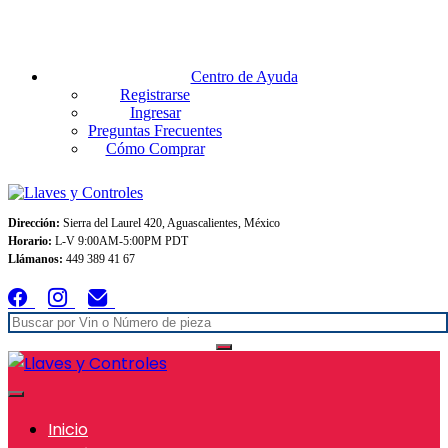
Envios GRATIS A TODO MEXICO en pedidos superiores $999
Centro de Ayuda
Registrarse
Ingresar
Preguntas Frecuentes
Cómo Comprar
Dirección:
Sierra del Laurel 420, Aguascalientes, México
Horario:
L-V 9:00AM-5:00PM PDT
Llámanos:
449 389 41 67
Inicio