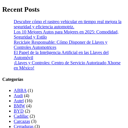
Recent Posts
Descubre cómo el rastreo vehicular en tiempo real mejora la
seguridad y eficiencia automotriz.
Los 10 Mejores Autos para Mujeres en 2025: Comodidad,
Seguridad y Estilo
Reciclaje Responsable: Cómo Disponer de Llaves y
Controles Automotrices
El Papel de la Inteligencia Artificial en las Llaves del
Automóvil
¡Llaves y Controles: Centro de Servicio Autorizado Xhorse
en México!
Categorías
ABBA
(1)
Audi
(4)
Autel
(16)
BMW
(4)
BYD
(2)
Cadillac
(2)
Carcazas
(3)
Cerraduras
(3)