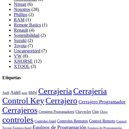
Nissan
(6)
Nosotros
(28)
Phillips
(2)
RAM
(1)
Remote Basics
(1)
Renault
(4)
Sostenibilidad
(2)
Suzuki
(2)
Toyota
(7)
Uncategorized
(7)
VW
(8)
XHORSE
(12)
XTOOL
(3)
Etiquetas
Cerrajeria
Cerrajeria
Autel
Audi
BMW
auto
Control Key
Cerrajero
Cerrajero Programador
Cerrajeros
Chevrolet
Cerrajeros Programadores
Chip
Chips
controles
Controles Remotos
Control Remoto
Controles Autel
Control
Equipos de Programación
Toyota
Equipos Autel
Equipos de Programación