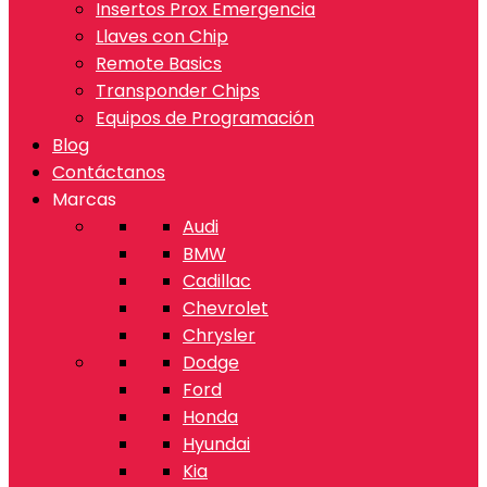
Insertos Prox Emergencia
Llaves con Chip
Remote Basics
Transponder Chips
Equipos de Programación
Blog
Contáctanos
Marcas
Audi
BMW
Cadillac
Chevrolet
Chrysler
Dodge
Ford
Honda
Hyundai
Kia