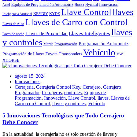
Innovación
Equipos de Programación Automotriz
Hyundai
Autel
Honda
Llave Control
llaves
KEYDIY
KYDZ
Inteligencia Artificial
Llaves de Carro con Control
Llaves de Auto
llaves
Llaves Inteligentes
Llaves de Proximidad
llaves de coche
y controles
Programación Automotriz
Programación
Mazda
Vehículo
Toyota
Programación de Llaves
Transponders
VW
XHORSE
agosto 15, 2024
Innovaciones
Cerrajeria
,
Cerrajeria Control Key
,
Cerrajero
,
Cerrajero
Programador
,
Cerrajeros
,
controles
,
Equipos de
Programación
,
Innovación
,
Llave Control
,
llaves
,
Llaves de
Carro con Control
,
llaves y controles
,
Vehículo
5 Innovaciones Tecnológicas que Todo Cerrajero
Debe Conocer
En la actualidad, la cerrajería no es solo cuestión de llaves y