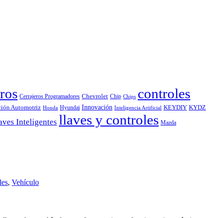
ros
controles
Chevrolet
Cerrajeros Programadores
Chip
Chips
Innovación
ción Automotriz
KEYDIY
KYDZ
Hyundai
Honda
Inteligencia Artificial
llaves y controles
aves Inteligentes
Mazda
les
,
Vehículo