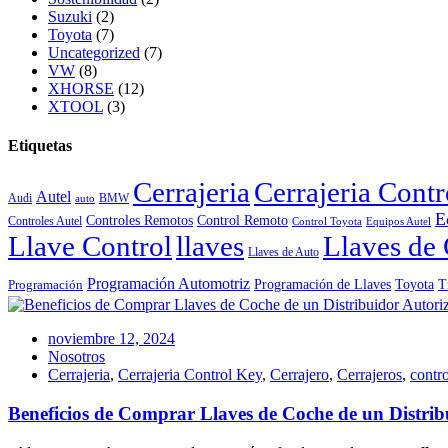
Suzuki
(2)
Toyota
(7)
Uncategorized
(7)
VW
(8)
XHORSE
(12)
XTOOL
(3)
Etiquetas
Cerrajeria
Cerrajeria Cont
Autel
Audi
BMW
auto
E
Controles Remotos
Control Remoto
Controles Autel
Control Toyota
Equipos Autel
Llave Control
llaves
Llaves de 
Llaves de Auto
Programación Automotriz
Toyota
Programación de Llaves
T
Programación
noviembre 12, 2024
Nosotros
Cerrajeria
,
Cerrajeria Control Key
,
Cerrajero
,
Cerrajeros
,
contro
Beneficios de Comprar Llaves de Coche de un Distri