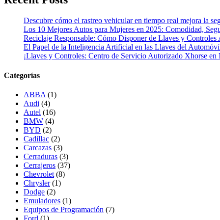
Descubre cómo el rastreo vehicular en tiempo real mejora la seg
Los 10 Mejores Autos para Mujeres en 2025: Comodidad, Segur
Reciclaje Responsable: Cómo Disponer de Llaves y Controles 
El Papel de la Inteligencia Artificial en las Llaves del Automóvi
¡Llaves y Controles: Centro de Servicio Autorizado Xhorse en
Categorías
ABBA
(1)
Audi
(4)
Autel
(16)
BMW
(4)
BYD
(2)
Cadillac
(2)
Carcazas
(3)
Cerraduras
(3)
Cerrajeros
(37)
Chevrolet
(8)
Chrysler
(1)
Dodge
(2)
Emuladores
(1)
Equipos de Programación
(7)
Ford
(1)