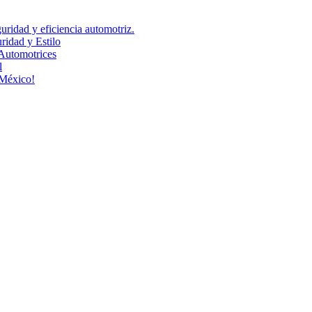
uridad y eficiencia automotriz.
idad y Estilo
Automotrices
l
 México!