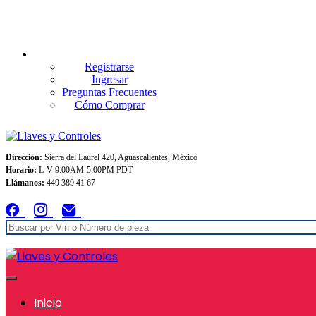
Envios GRATIS A TODO MEXICO en pedidos superiores $999
Registrarse
Ingresar
Preguntas Frecuentes
Cómo Comprar
Dirección:
Sierra del Laurel 420, Aguascalientes, México
Horario:
L-V 9:00AM-5:00PM PDT
Llámanos:
449 389 41 67
Inicio