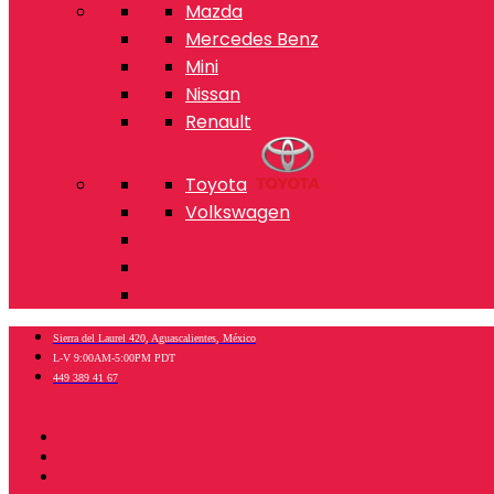
Mazda
Mercedes Benz
Mini
Nissan
Renault
Toyota
Volkswagen
Sierra del Laurel 420, Aguascalientes, México
L-V 9:00AM-5:00PM PDT
449 389 41 67