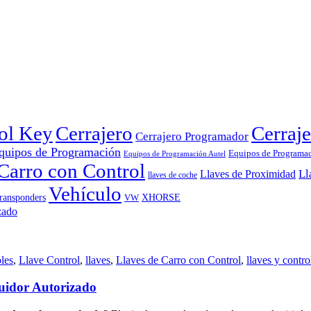
rol Key
Cerrajero
Cerraje
Cerrajero Programador
quipos de Programación
Equipos de Programa
Equipos de Programación Autel
Carro con Control
Ll
Llaves de Proximidad
llaves de coche
Vehículo
ransponders
VW
XHORSE
les
,
Llave Control
,
llaves
,
Llaves de Carro con Control
,
llaves y contro
buidor Autorizado