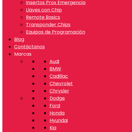
Insertos Prox Emergencia
Llaves con Chip
Remote Basics
Transponder Chips
Equipos de Programación
Blog
Contáctanos
Marcas
Audi
BMW
Cadillac
Chevrolet
Chrysler
Dodge
Ford
Honda
Hyundai
Kia