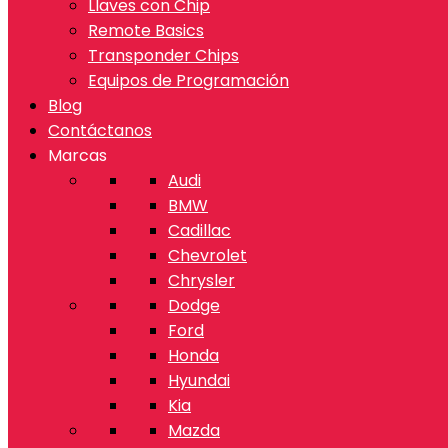
Llaves con Chip
Remote Basics
Transponder Chips
Equipos de Programación
Blog
Contáctanos
Marcas
Audi
BMW
Cadillac
Chevrolet
Chrysler
Dodge
Ford
Honda
Hyundai
Kia
Mazda