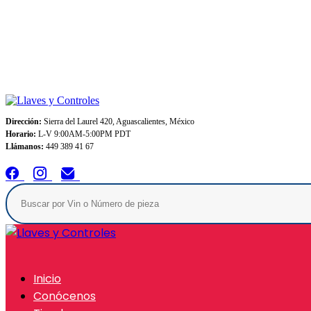
Envios GRATIS A TODO MEXICO en pedidos superiores $999
Dirección:
Sierra del Laurel 420, Aguascalientes, México
Horario:
L-V 9:00AM-5:00PM PDT
Llámanos:
449 389 41 67
Inicio
Conócenos