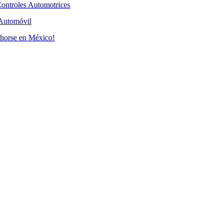
ontroles Automotrices
l Automóvil
Xhorse en México!