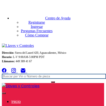
Envios GRATIS A TODO MEXICO en pedidos superiores $999
Centro de Ayuda
Registrarse
Ingresar
Preguntas Frecuentes
Cómo Comprar
Dirección:
Sierra del Laurel 420, Aguascalientes, México
Horario:
L-V 9:00AM-5:00PM PDT
Llámanos:
449 389 41 67
Inicio