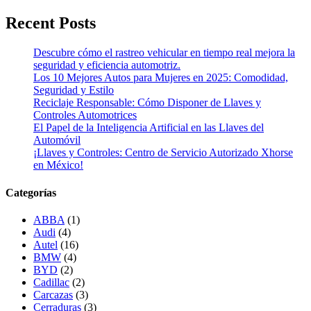
Recent Posts
Descubre cómo el rastreo vehicular en tiempo real mejora la
seguridad y eficiencia automotriz.
Los 10 Mejores Autos para Mujeres en 2025: Comodidad,
Seguridad y Estilo
Reciclaje Responsable: Cómo Disponer de Llaves y
Controles Automotrices
El Papel de la Inteligencia Artificial en las Llaves del
Automóvil
¡Llaves y Controles: Centro de Servicio Autorizado Xhorse
en México!
Categorías
ABBA
(1)
Audi
(4)
Autel
(16)
BMW
(4)
BYD
(2)
Cadillac
(2)
Carcazas
(3)
Cerraduras
(3)