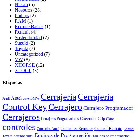
Nissan
(6)
Nosotros
(28)
Phillips
(2)
RAM
(1)
Remote Basics
(1)
Renault
(4)
Sostenibilidad
(2)
Suzuki
(2)
Toyota
(7)
Uncategorized
(7)
VW
(8)
XHORSE
(12)
XTOOL
(3)
Etiquetas
Cerrajeria
Cerrajeria
Autel
Audi
BMW
auto
Control Key
Cerrajero
Cerrajero Programador
Cerrajeros
Chevrolet
Cerrajeros Programadores
Chip
Chips
controles
Controles Remotos
Control Remoto
Controles Autel
Control
Equipos de Programación
Toyota
Equipos Autel
Equipos de Programación