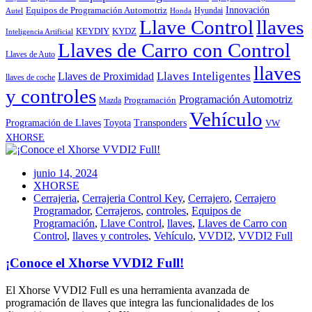
Innovación
Equipos de Programación Automotriz
Hyundai
Autel
Honda
Llave Control
llaves
KEYDIY
KYDZ
Inteligencia Artificial
Llaves de Carro con Control
Llaves de Auto
llaves
Llaves Inteligentes
Llaves de Proximidad
llaves de coche
y controles
Programación Automotriz
Programación
Mazda
Vehículo
Toyota
Programación de Llaves
Transponders
VW
XHORSE
junio 14, 2024
XHORSE
Cerrajeria
,
Cerrajeria Control Key
,
Cerrajero
,
Cerrajero
Programador
,
Cerrajeros
,
controles
,
Equipos de
Programación
,
Llave Control
,
llaves
,
Llaves de Carro con
Control
,
llaves y controles
,
Vehículo
,
VVDI2
,
VVDI2 Full
¡Conoce el Xhorse VVDI2 Full!
El Xhorse VVDI2 Full es una herramienta avanzada de
programación de llaves que integra las funcionalidades de los