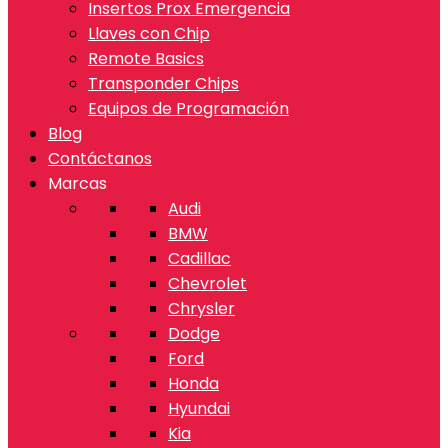
Insertos Prox Emergencia
Llaves con Chip
Remote Basics
Transponder Chips
Equipos de Programación
Blog
Contáctanos
Marcas
Audi
BMW
Cadillac
Chevrolet
Chrysler
Dodge
Ford
Honda
Hyundai
Kia