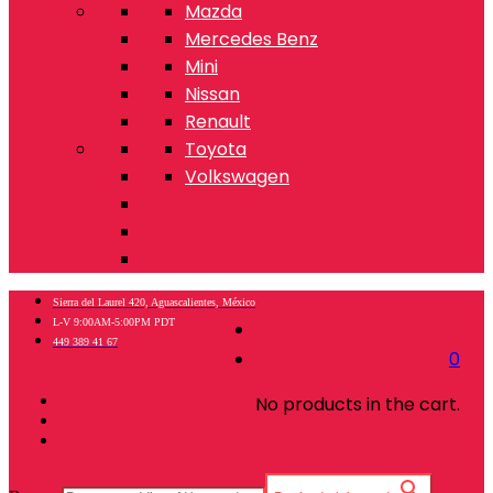
Mazda
Mercedes Benz
Mini
Nissan
Renault
Toyota
Volkswagen
Sierra del Laurel 420, Aguascalientes, México
L-V 9:00AM-5:00PM PDT
449 389 41 67
0
No products in the cart.