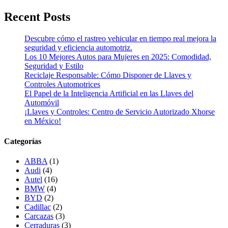
Recent Posts
Descubre cómo el rastreo vehicular en tiempo real mejora la
seguridad y eficiencia automotriz.
Los 10 Mejores Autos para Mujeres en 2025: Comodidad,
Seguridad y Estilo
Reciclaje Responsable: Cómo Disponer de Llaves y
Controles Automotrices
El Papel de la Inteligencia Artificial en las Llaves del
Automóvil
¡Llaves y Controles: Centro de Servicio Autorizado Xhorse
en México!
Categorías
ABBA
(1)
Audi
(4)
Autel
(16)
BMW
(4)
BYD
(2)
Cadillac
(2)
Carcazas
(3)
Cerraduras
(3)