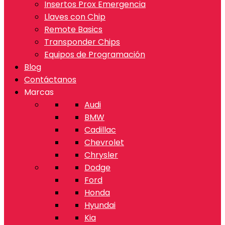
Insertos Prox Emergencia
Llaves con Chip
Remote Basics
Transponder Chips
Equipos de Programación
Blog
Contáctanos
Marcas
Audi
BMW
Cadillac
Chevrolet
Chrysler
Dodge
Ford
Honda
Hyundai
Kia