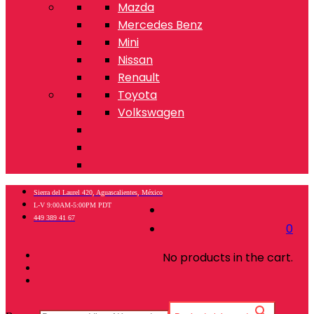
Mazda
Mercedes Benz
Mini
Nissan
Renault
Toyota
Volkswagen
Sierra del Laurel 420, Aguascalientes, México
L-V 9:00AM-5:00PM PDT
449 389 41 67
0
No products in the cart.