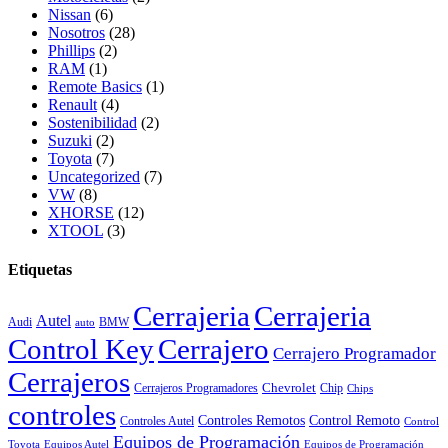
Nissan
(6)
Nosotros
(28)
Phillips
(2)
RAM
(1)
Remote Basics
(1)
Renault
(4)
Sostenibilidad
(2)
Suzuki
(2)
Toyota
(7)
Uncategorized
(7)
VW
(8)
XHORSE
(12)
XTOOL
(3)
Etiquetas
Cerrajeria
Cerrajeria
Autel
Audi
BMW
auto
Control Key
Cerrajero
Cerrajero Programador
Cerrajeros
Chevrolet
Cerrajeros Programadores
Chip
Chips
controles
Controles Remotos
Control Remoto
Controles Autel
Control
Equipos de Programación
Toyota
Equipos Autel
Equipos de Programación