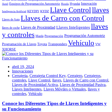
Innovación
Equipos de Programación Automotriz
Hyundai
Autel
Honda
Llave Control
llaves
KEYDIY
KYDZ
Inteligencia Artificial
Llaves de Carro con Control
Llaves de Auto
llaves
Llaves Inteligentes
Llaves de Proximidad
llaves de coche
y controles
Programación Automotriz
Programación
Mazda
Vehículo
Toyota
Programación de Llaves
Transponders
VW
XHORSE
abril 19, 2024
Innovaciones
Cerrajeria
,
Cerrajeria Control Key
,
Cerrajero
,
Cerrajeros
,
controles
,
Llave Control
,
llaves
,
Llaves de Carro con Control
,
Llaves de Proximidad Activa
,
Llaves de Proximidad Pasiva
,
Llaves Inteligentes
,
Llaves Móviles o Virtuales
,
llaves y
controles
,
Vehículo
Conoce los Diferentes Tipos de Llaves Inteligentes y
su Funcionamiento