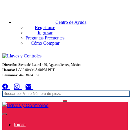
Envios GRATIS A TODO MEXICO en pedidos superiores $999
Centro de Ayuda
Registrarse
Ingresar
Preguntas Frecuentes
Cómo Comprar
Dirección:
Sierra del Laurel 420, Aguascalientes, México
Horario:
L-V 9:00AM-5:00PM PDT
Llámanos:
449 389 41 67
Inicio