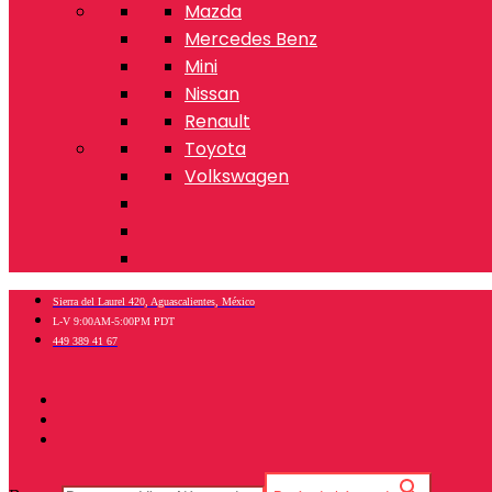
Mazda
Mercedes Benz
Mini
Nissan
Renault
Toyota
Volkswagen
Sierra del Laurel 420, Aguascalientes, México
L-V 9:00AM-5:00PM PDT
449 389 41 67