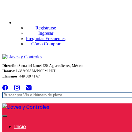
Envios GRATIS A TODO MEXICO en pedidos superiores $999
Registrarse
Ingresar
Preguntas Frecuentes
Cómo Comprar
Dirección:
Sierra del Laurel 420, Aguascalientes, México
Horario:
L-V 9:00AM-5:00PM PDT
Llámanos:
449 389 41 67
Inicio