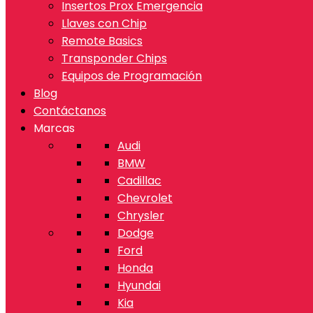
Insertos Prox Emergencia
Llaves con Chip
Remote Basics
Transponder Chips
Equipos de Programación
Blog
Contáctanos
Marcas
Audi
BMW
Cadillac
Chevrolet
Chrysler
Dodge
Ford
Honda
Hyundai
Kia