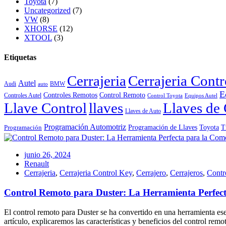
Toyota
(7)
Uncategorized
(7)
VW
(8)
XHORSE
(12)
XTOOL
(3)
Etiquetas
Cerrajeria
Cerrajeria Cont
Autel
Audi
BMW
auto
E
Controles Remotos
Control Remoto
Controles Autel
Control Toyota
Equipos Autel
Llave Control
llaves
Llaves de 
Llaves de Auto
Programación Automotriz
Toyota
Programación de Llaves
T
Programación
junio 26, 2024
Renault
Cerrajeria
,
Cerrajeria Control Key
,
Cerrajero
,
Cerrajeros
,
Contr
Control Remoto para Duster: La Herramienta Perfec
El control remoto para Duster se ha convertido en una herramienta es
artículo, explicaremos las características y beneficios del control re