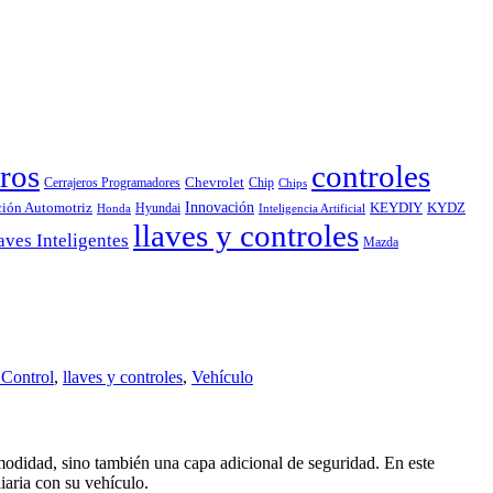
ros
controles
Chevrolet
Cerrajeros Programadores
Chip
Chips
Innovación
ción Automotriz
KEYDIY
KYDZ
Hyundai
Honda
Inteligencia Artificial
llaves y controles
aves Inteligentes
Mazda
 Control
,
llaves y controles
,
Vehículo
modidad, sino también una capa adicional de seguridad. En este
diaria con su vehículo.