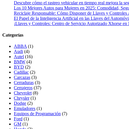
Descubre cómo el rastreo vehicular en tiempo real mejora la seg
Los 10 Mejores Autos para Mujeres en 2025: Comodidad, Segur
Reciclaje Responsable: Cómo Disponer de Llaves y Controles 
El Papel de la Inteligencia Artificial en las Llaves del Automóvi
¡Llaves y Controles: Centro de Servicio Autorizado Xhorse en
Categorías
ABBA
(1)
Audi
(4)
Autel
(16)
BMW
(4)
BYD
(2)
Cadillac
(2)
Carcazas
(3)
Cerraduras
(3)
Cerrajeros
(37)
Chevrolet
(8)
Chrysler
(1)
Dodge
(2)
Emuladores
(1)
Equipos de Programación
(7)
Ford
(1)
GM
(1)