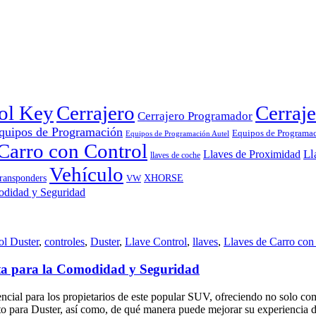
rol Key
Cerrajero
Cerraje
Cerrajero Programador
quipos de Programación
Equipos de Programa
Equipos de Programación Autel
Carro con Control
Ll
Llaves de Proximidad
llaves de coche
Vehículo
ransponders
VW
XHORSE
ol Duster
,
controles
,
Duster
,
Llave Control
,
llaves
,
Llaves de Carro con
ta para la Comodidad y Seguridad
encial para los propietarios de este popular SUV, ofreciendo no solo co
moto para Duster, así como, de qué manera puede mejorar su experiencia 