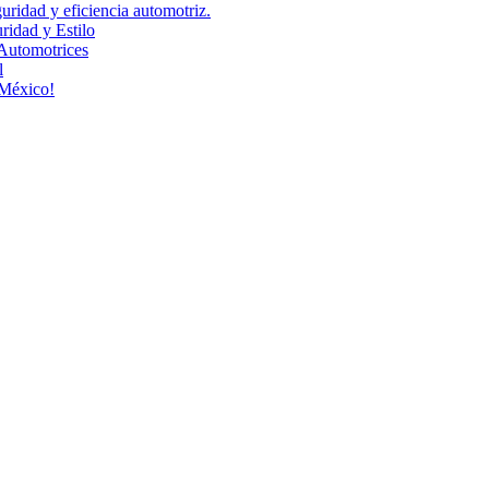
uridad y eficiencia automotriz.
idad y Estilo
Automotrices
l
 México!