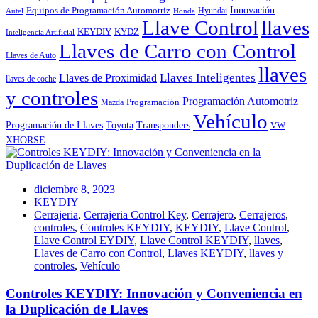
Innovación
Equipos de Programación Automotriz
Hyundai
Autel
Honda
Llave Control
llaves
KEYDIY
KYDZ
Inteligencia Artificial
Llaves de Carro con Control
Llaves de Auto
llaves
Llaves Inteligentes
Llaves de Proximidad
llaves de coche
y controles
Programación Automotriz
Programación
Mazda
Vehículo
Toyota
Programación de Llaves
Transponders
VW
XHORSE
diciembre 8, 2023
KEYDIY
Cerrajeria
,
Cerrajeria Control Key
,
Cerrajero
,
Cerrajeros
,
controles
,
Controles KEYDIY
,
KEYDIY
,
Llave Control
,
Llave Control EYDIY
,
Llave Control KEYDIY
,
llaves
,
Llaves de Carro con Control
,
Llaves KEYDIY
,
llaves y
controles
,
Vehículo
Controles KEYDIY: Innovación y Conveniencia en
la Duplicación de Llaves