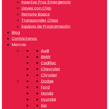
Insertos Prox Emergencia
Llaves con Chip
Remote Basics
Transponder Chips
Equipos de Programación
Blog
Contáctanos
Marcas
Audi
BMW
Cadillac
Chevrolet
Chrysler
Dodge
Ford
Honda
Hyundai
Kia