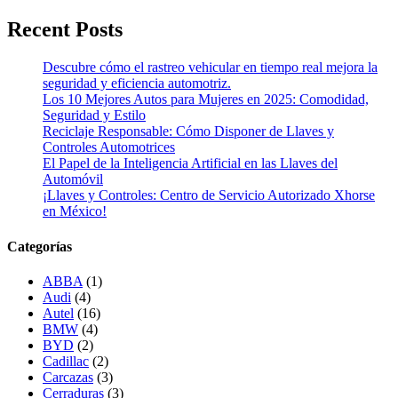
Recent Posts
Descubre cómo el rastreo vehicular en tiempo real mejora la
seguridad y eficiencia automotriz.
Los 10 Mejores Autos para Mujeres en 2025: Comodidad,
Seguridad y Estilo
Reciclaje Responsable: Cómo Disponer de Llaves y
Controles Automotrices
El Papel de la Inteligencia Artificial en las Llaves del
Automóvil
¡Llaves y Controles: Centro de Servicio Autorizado Xhorse
en México!
Categorías
ABBA
(1)
Audi
(4)
Autel
(16)
BMW
(4)
BYD
(2)
Cadillac
(2)
Carcazas
(3)
Cerraduras
(3)