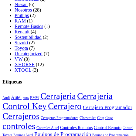
Nissan
(6)
Nosotros
(28)
Phillips
(2)
RAM
(1)
Remote Basics
(1)
Renault
(4)
Sostenibilidad
(2)
Suzuki
(2)
Toyota
(7)
Uncategorized
(7)
VW
(8)
XHORSE
(12)
XTOOL
(3)
Etiquetas
Cerrajeria
Cerrajeria
Autel
Audi
BMW
auto
Control Key
Cerrajero
Cerrajero Programador
Cerrajeros
Chevrolet
Cerrajeros Programadores
Chip
Chips
controles
Controles Remotos
Control Remoto
Controles Autel
Control
Equipos de Programación
Toyota
Equipos Autel
Equipos de Programación