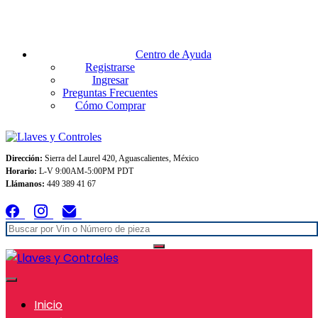
Envios GRATIS A TODO MEXICO en pedidos superiores $999
Centro de Ayuda
Registrarse
Ingresar
Preguntas Frecuentes
Cómo Comprar
Dirección:
Sierra del Laurel 420, Aguascalientes, México
Horario:
L-V 9:00AM-5:00PM PDT
Llámanos:
449 389 41 67
Inicio