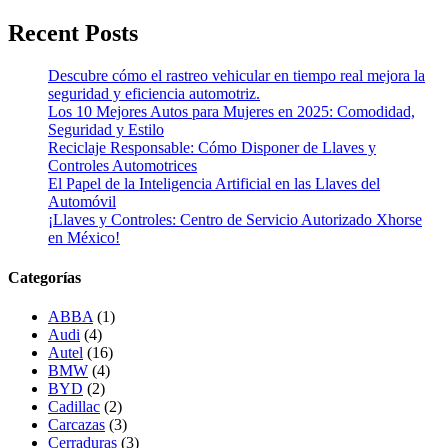
Recent Posts
Descubre cómo el rastreo vehicular en tiempo real mejora la
seguridad y eficiencia automotriz.
Los 10 Mejores Autos para Mujeres en 2025: Comodidad,
Seguridad y Estilo
Reciclaje Responsable: Cómo Disponer de Llaves y
Controles Automotrices
El Papel de la Inteligencia Artificial en las Llaves del
Automóvil
¡Llaves y Controles: Centro de Servicio Autorizado Xhorse
en México!
Categorías
ABBA
(1)
Audi
(4)
Autel
(16)
BMW
(4)
BYD
(2)
Cadillac
(2)
Carcazas
(3)
Cerraduras
(3)