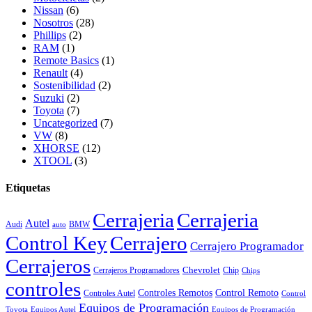
Nissan
(6)
Nosotros
(28)
Phillips
(2)
RAM
(1)
Remote Basics
(1)
Renault
(4)
Sostenibilidad
(2)
Suzuki
(2)
Toyota
(7)
Uncategorized
(7)
VW
(8)
XHORSE
(12)
XTOOL
(3)
Etiquetas
Cerrajeria
Cerrajeria
Autel
Audi
BMW
auto
Control Key
Cerrajero
Cerrajero Programador
Cerrajeros
Chevrolet
Cerrajeros Programadores
Chip
Chips
controles
Controles Remotos
Control Remoto
Controles Autel
Control
Equipos de Programación
Toyota
Equipos Autel
Equipos de Programación