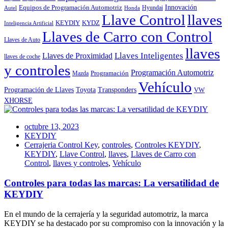
Innovación
Equipos de Programación Automotriz
Hyundai
Autel
Honda
Llave Control
llaves
KEYDIY
KYDZ
Inteligencia Artificial
Llaves de Carro con Control
Llaves de Auto
llaves
Llaves Inteligentes
Llaves de Proximidad
llaves de coche
y controles
Programación Automotriz
Programación
Mazda
Vehículo
Toyota
Programación de Llaves
Transponders
VW
XHORSE
octubre 13, 2023
KEYDIY
Cerrajeria Control Key
,
controles
,
Controles KEYDIY
,
KEYDIY
,
Llave Control
,
llaves
,
Llaves de Carro con
Control
,
llaves y controles
,
Vehículo
Controles para todas las marcas: La versatilidad de
KEYDIY
En el mundo de la cerrajería y la seguridad automotriz, la marca
KEYDIY se ha destacado por su compromiso con la innovación y la