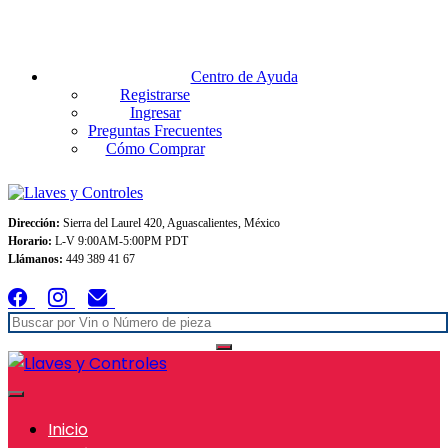
Envios GRATIS A TODO MEXICO en pedidos superiores $999
Centro de Ayuda
Registrarse
Ingresar
Preguntas Frecuentes
Cómo Comprar
Dirección:
Sierra del Laurel 420, Aguascalientes, México
Horario:
L-V 9:00AM-5:00PM PDT
Llámanos:
449 389 41 67
Inicio