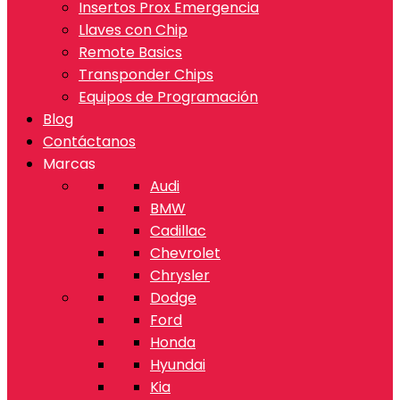
Insertos Prox Emergencia
Llaves con Chip
Remote Basics
Transponder Chips
Equipos de Programación
Blog
Contáctanos
Marcas
Audi
BMW
Cadillac
Chevrolet
Chrysler
Dodge
Ford
Honda
Hyundai
Kia