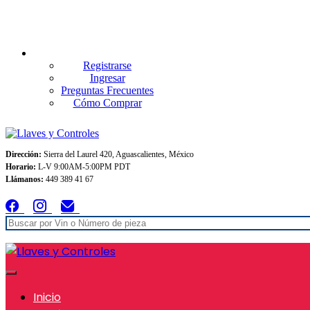
Envios GRATIS A TODO MEXICO en pedidos superiores $999
Registrarse
Ingresar
Preguntas Frecuentes
Cómo Comprar
Dirección:
Sierra del Laurel 420, Aguascalientes, México
Horario:
L-V 9:00AM-5:00PM PDT
Llámanos:
449 389 41 67
Inicio