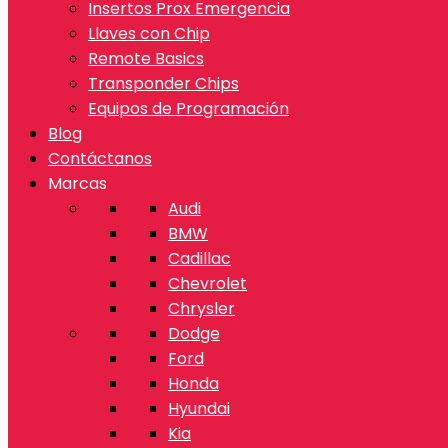
Insertos Prox Emergencia
Llaves con Chip
Remote Basics
Transponder Chips
Equipos de Programación
Blog
Contáctanos
Marcas
Audi
BMW
Cadillac
Chevrolet
Chrysler
Dodge
Ford
Honda
Hyundai
Kia