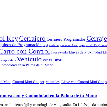
rol Key
Cerrajero
Cerraje
Cerrajero Programador
quipos de Programación
Equipos de Programa
Equipos de Programación Autel
Carro con Control
Ll
Llaves de Proximidad
llaves de coche
Vehículo
ransponders
VW
XHORSE
ol Mini
,
Control Mini Cooper
,
controles
,
Llave con Control Mini Coop
 Innovación y Comodidad en la Palma de tu Mano
vo, rendimiento ágil y tecnología de vanguardia. En la búsqueda continu