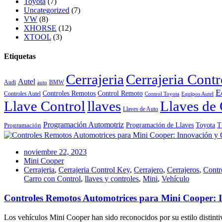
Toyota
(7)
Uncategorized
(7)
VW
(8)
XHORSE
(12)
XTOOL
(3)
Etiquetas
Cerrajeria
Cerrajeria Cont
Autel
Audi
BMW
auto
E
Controles Remotos
Control Remoto
Controles Autel
Control Toyota
Equipos Autel
Llave Control
llaves
Llaves de 
Llaves de Auto
Programación Automotriz
Toyota
Programación de Llaves
T
Programación
noviembre 22, 2023
Mini Cooper
Cerrajeria
,
Cerrajeria Control Key
,
Cerrajero
,
Cerrajeros
,
Contr
Carro con Control
,
llaves y controles
,
Mini
,
Vehículo
Controles Remotos Automotrices para Mini Cooper:
Los vehículos Mini Cooper han sido reconocidos por su estilo distinti