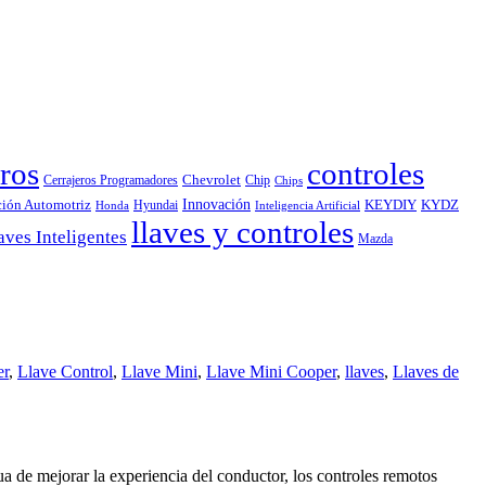
ros
controles
Chevrolet
Cerrajeros Programadores
Chip
Chips
Innovación
ción Automotriz
KEYDIY
KYDZ
Hyundai
Honda
Inteligencia Artificial
llaves y controles
aves Inteligentes
Mazda
er
,
Llave Control
,
Llave Mini
,
Llave Mini Cooper
,
llaves
,
Llaves de
a de mejorar la experiencia del conductor, los controles remotos