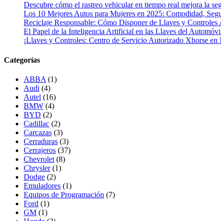
Descubre cómo el rastreo vehicular en tiempo real mejora la seg
Los 10 Mejores Autos para Mujeres en 2025: Comodidad, Segur
Reciclaje Responsable: Cómo Disponer de Llaves y Controles 
El Papel de la Inteligencia Artificial en las Llaves del Automóvi
¡Llaves y Controles: Centro de Servicio Autorizado Xhorse en
Categorías
ABBA
(1)
Audi
(4)
Autel
(16)
BMW
(4)
BYD
(2)
Cadillac
(2)
Carcazas
(3)
Cerraduras
(3)
Cerrajeros
(37)
Chevrolet
(8)
Chrysler
(1)
Dodge
(2)
Emuladores
(1)
Equipos de Programación
(7)
Ford
(1)
GM
(1)