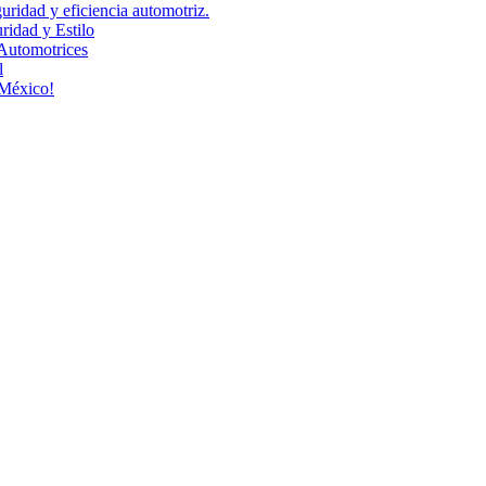
uridad y eficiencia automotriz.
idad y Estilo
Automotrices
l
 México!