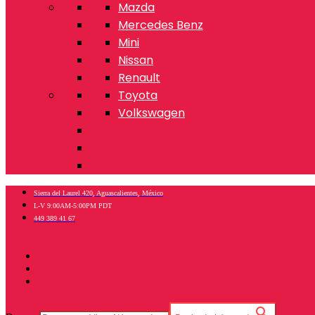
Mazda
Mercedes Benz
Mini
Nissan
Renault
Toyota
Volkswagen
Sierra del Laurel 420, Aguascalientes, México
L-V 9:00AM-5:00PM PDT
449 389 41 67