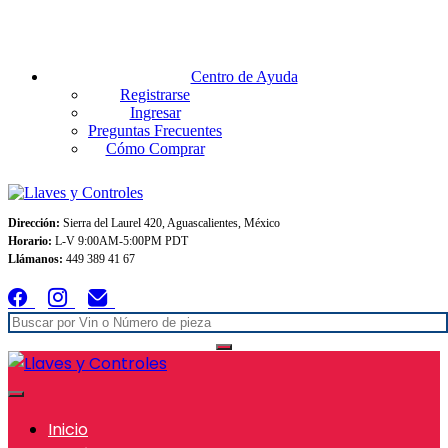
Envios GRATIS A TODO MEXICO en pedidos superiores $999
Centro de Ayuda
Registrarse
Ingresar
Preguntas Frecuentes
Cómo Comprar
Dirección:
Sierra del Laurel 420, Aguascalientes, México
Horario:
L-V 9:00AM-5:00PM PDT
Llámanos:
449 389 41 67
Inicio