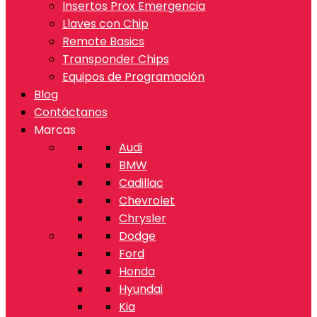
Insertos Prox Emergencia
Llaves con Chip
Remote Basics
Transponder Chips
Equipos de Programación
Blog
Contáctanos
Marcas
Audi
BMW
Cadillac
Chevrolet
Chrysler
Dodge
Ford
Honda
Hyundai
Kia