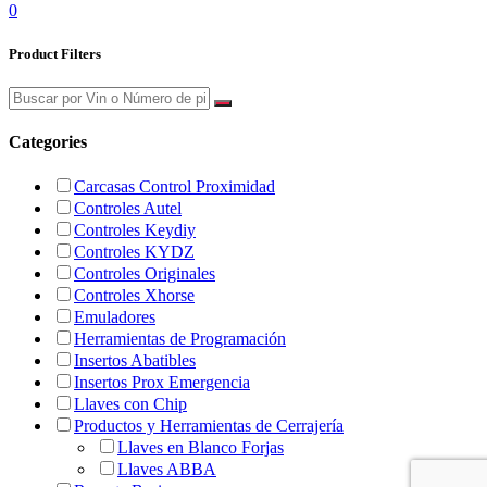
0
Product Filters
Categories
Carcasas Control Proximidad
Controles Autel
Controles Keydiy
Controles KYDZ
Controles Originales
Controles Xhorse
Emuladores
Herramientas de Programación
Insertos Abatibles
Insertos Prox Emergencia
Llaves con Chip
Productos y Herramientas de Cerrajería
Llaves en Blanco Forjas
Llaves ABBA