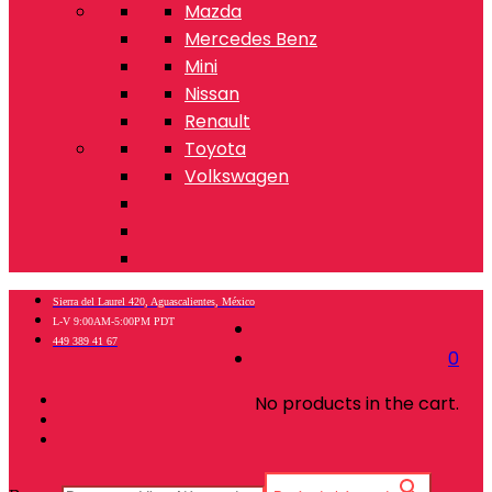
Mazda
Mercedes Benz
Mini
Nissan
Renault
Toyota
Volkswagen
Sierra del Laurel 420, Aguascalientes, México
L-V 9:00AM-5:00PM PDT
449 389 41 67
0
No products in the cart.