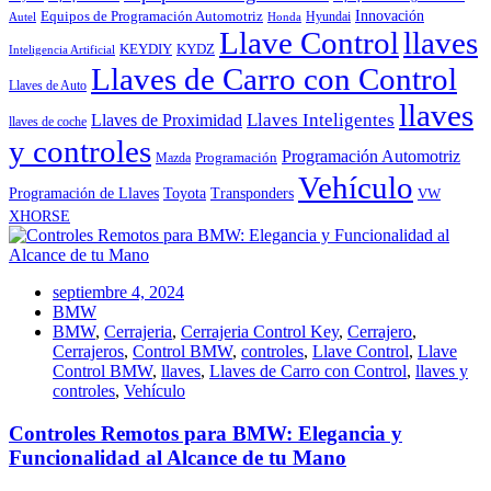
Innovación
Equipos de Programación Automotriz
Hyundai
Autel
Honda
Llave Control
llaves
KEYDIY
KYDZ
Inteligencia Artificial
Llaves de Carro con Control
Llaves de Auto
llaves
Llaves Inteligentes
Llaves de Proximidad
llaves de coche
y controles
Programación Automotriz
Programación
Mazda
Vehículo
Toyota
Programación de Llaves
Transponders
VW
XHORSE
septiembre 4, 2024
BMW
BMW
,
Cerrajeria
,
Cerrajeria Control Key
,
Cerrajero
,
Cerrajeros
,
Control BMW
,
controles
,
Llave Control
,
Llave
Control BMW
,
llaves
,
Llaves de Carro con Control
,
llaves y
controles
,
Vehículo
Controles Remotos para BMW: Elegancia y
Funcionalidad al Alcance de tu Mano