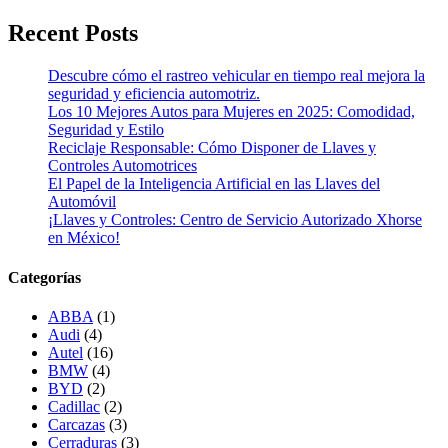
Recent Posts
Descubre cómo el rastreo vehicular en tiempo real mejora la
seguridad y eficiencia automotriz.
Los 10 Mejores Autos para Mujeres en 2025: Comodidad,
Seguridad y Estilo
Reciclaje Responsable: Cómo Disponer de Llaves y
Controles Automotrices
El Papel de la Inteligencia Artificial en las Llaves del
Automóvil
¡Llaves y Controles: Centro de Servicio Autorizado Xhorse
en México!
Categorías
ABBA
(1)
Audi
(4)
Autel
(16)
BMW
(4)
BYD
(2)
Cadillac
(2)
Carcazas
(3)
Cerraduras
(3)