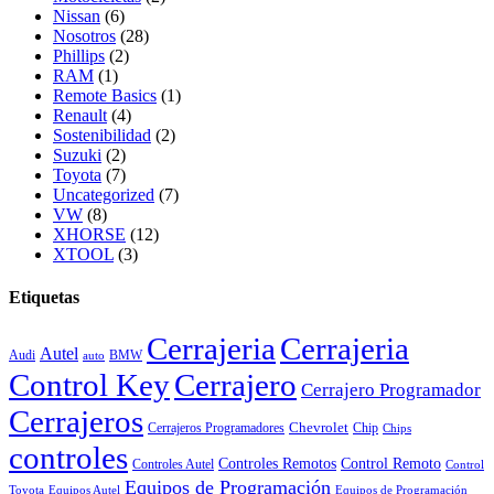
Nissan
(6)
Nosotros
(28)
Phillips
(2)
RAM
(1)
Remote Basics
(1)
Renault
(4)
Sostenibilidad
(2)
Suzuki
(2)
Toyota
(7)
Uncategorized
(7)
VW
(8)
XHORSE
(12)
XTOOL
(3)
Etiquetas
Cerrajeria
Cerrajeria
Autel
Audi
BMW
auto
Control Key
Cerrajero
Cerrajero Programador
Cerrajeros
Chevrolet
Cerrajeros Programadores
Chip
Chips
controles
Controles Remotos
Control Remoto
Controles Autel
Control
Equipos de Programación
Toyota
Equipos Autel
Equipos de Programación