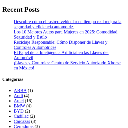
Recent Posts
Descubre cómo el rastreo vehicular en tiempo real mejora la
seguridad y eficiencia automotriz.
Los 10 Mejores Autos para Mujeres en 2025: Comodidad,
Seguridad y Estilo
Reciclaje Responsable: Cómo Disponer de Llaves y
Controles Automotrices
El Papel de la Inteligencia Artificial en las Llaves del
Automóvil
¡Llaves y Controles: Centro de Servicio Autorizado Xhorse
en México!
Categorías
ABBA
(1)
Audi
(4)
Autel
(16)
BMW
(4)
BYD
(2)
Cadillac
(2)
Carcazas
(3)
Cerraduras
(3)