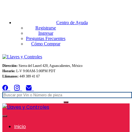
Envios GRATIS A TODO MEXICO en pedidos superiores $999
Centro de Ayuda
Registrarse
Ingresar
Preguntas Frecuentes
Cómo Comprar
Dirección:
Sierra del Laurel 420, Aguascalientes, México
Horario:
L-V 9:00AM-5:00PM PDT
Llámanos:
449 389 41 67
Inicio