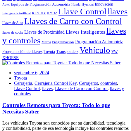
Innovación
Equipos de Programación Automotriz
Hyundai
Autel
Honda
Llave Control
llaves
KEYDIY
KYDZ
Inteligencia Artificial
Llaves de Carro con Control
Llaves de Auto
llaves
Llaves Inteligentes
Llaves de Proximidad
llaves de coche
y controles
Programación Automotriz
Programación
Mazda
Vehículo
Toyota
Programación de Llaves
Transponders
VW
XHORSE
septiembre 6, 2024
Toyota
Cerrajeria
,
Cerrajeria Control Key
,
Cerrajeros
,
controles
,
Llave Control
,
llaves
,
Llaves de Carro con Control
,
llaves y
controles
Controles Remotos para Toyota: Todo lo que
Necesitas Saber
Los vehículos Toyota son conocidos por su durabilidad, tecnología
y confiabilidad, parte de esa tecnología incluye los controles remotos