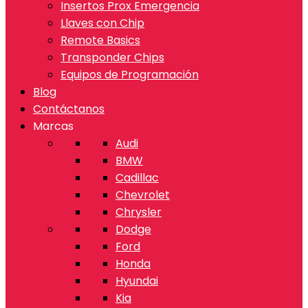
Insertos Prox Emergencia
Llaves con Chip
Remote Basics
Transponder Chips
Equipos de Programación
Blog
Contáctanos
Marcas
Audi
BMW
Cadillac
Chevrolet
Chrysler
Dodge
Ford
Honda
Hyundai
Kia