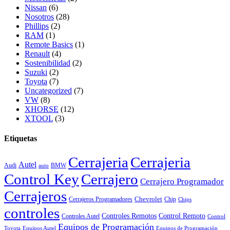
Nissan
(6)
Nosotros
(28)
Phillips
(2)
RAM
(1)
Remote Basics
(1)
Renault
(4)
Sostenibilidad
(2)
Suzuki
(2)
Toyota
(7)
Uncategorized
(7)
VW
(8)
XHORSE
(12)
XTOOL
(3)
Etiquetas
Cerrajeria
Cerrajeria
Autel
Audi
BMW
auto
Control Key
Cerrajero
Cerrajero Programador
Cerrajeros
Chevrolet
Cerrajeros Programadores
Chip
Chips
controles
Controles Remotos
Control Remoto
Controles Autel
Control
Equipos de Programación
Toyota
Equipos Autel
Equipos de Programación