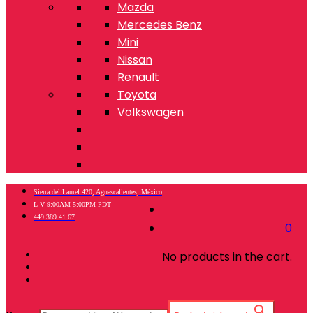
Mazda
Mercedes Benz
Mini
Nissan
Renault
Toyota
Volkswagen
Sierra del Laurel 420, Aguascalientes, México
L-V 9:00AM-5:00PM PDT
449 389 41 67
0
No products in the cart.