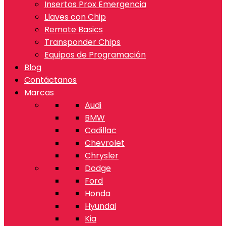
Insertos Prox Emergencia
Llaves con Chip
Remote Basics
Transponder Chips
Equipos de Programación
Blog
Contáctanos
Marcas
Audi
BMW
Cadillac
Chevrolet
Chrysler
Dodge
Ford
Honda
Hyundai
Kia