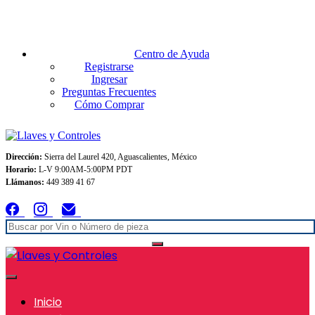
Envios GRATIS A TODO MEXICO en pedidos superiores $999
Centro de Ayuda
Registrarse
Ingresar
Preguntas Frecuentes
Cómo Comprar
Dirección:
Sierra del Laurel 420, Aguascalientes, México
Horario:
L-V 9:00AM-5:00PM PDT
Llámanos:
449 389 41 67
Inicio