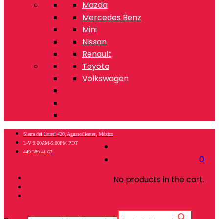
Mazda
Mercedes Benz
Mini
Nissan
Renault
Toyota
Volkswagen
Sierra del Laurel 420, Aguascalientes, México
L-V 9:00AM-5:00PM PDT
449 389 41 67
0
No products in the cart.