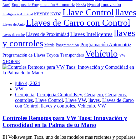
Innovación
Equipos de Programación Automotriz
Hyundai
Autel
Honda
Llave Control
llaves
KEYDIY
KYDZ
Inteligencia Artificial
Llaves de Carro con Control
Llaves de Auto
llaves
Llaves Inteligentes
Llaves de Proximidad
llaves de coche
y controles
Programación Automotriz
Programación
Mazda
Vehículo
Toyota
Programación de Llaves
Transponders
VW
XHORSE
julio 4, 2024
VW
Cerrajeria
,
Cerrajeria Control Key
,
Cerrajero
,
Cerrajeros
,
controles
,
Llave Control
,
Llave VW
,
llaves
,
Llaves de Carro
con Control
,
llaves y controles
,
Vehículo
,
VW
Controles Remotos para VW Taos: Innovación y
Comodidad en la Palma de tu Mano
El Volkswagen Taos, uno de los modelos más recientes y populares