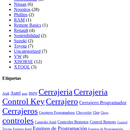
Nissan
(6)
Nosotros
(28)
Phillips
(2)
RAM
(1)
Remote Basics
(1)
Renault
(4)
Sostenibilidad
(2)
Suzuki
(2)
Toyota
(7)
Uncategorized
(7)
VW
(8)
XHORSE
(12)
XTOOL
(3)
Etiquetas
Cerrajeria
Cerrajeria
Autel
Audi
BMW
auto
Control Key
Cerrajero
Cerrajero Programador
Cerrajeros
Chevrolet
Cerrajeros Programadores
Chip
Chips
controles
Controles Remotos
Control Remoto
Controles Autel
Control
Equipos de Programación
Toyota
Equipos Autel
Equipos de Programación