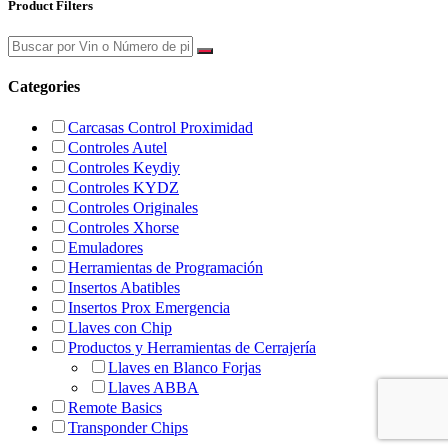
Product Filters
Categories
Carcasas Control Proximidad
Controles Autel
Controles Keydiy
Controles KYDZ
Controles Originales
Controles Xhorse
Emuladores
Herramientas de Programación
Insertos Abatibles
Insertos Prox Emergencia
Llaves con Chip
Productos y Herramientas de Cerrajería
Llaves en Blanco Forjas
Llaves ABBA
Remote Basics
Transponder Chips