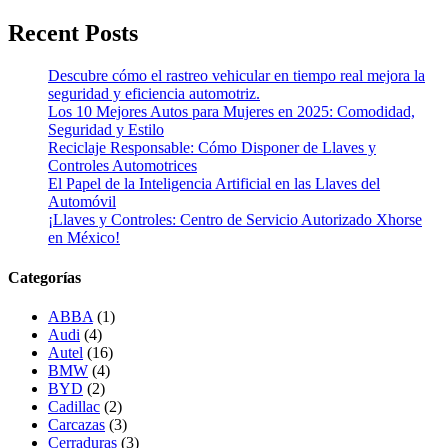
Recent Posts
Descubre cómo el rastreo vehicular en tiempo real mejora la
seguridad y eficiencia automotriz.
Los 10 Mejores Autos para Mujeres en 2025: Comodidad,
Seguridad y Estilo
Reciclaje Responsable: Cómo Disponer de Llaves y
Controles Automotrices
El Papel de la Inteligencia Artificial en las Llaves del
Automóvil
¡Llaves y Controles: Centro de Servicio Autorizado Xhorse
en México!
Categorías
ABBA
(1)
Audi
(4)
Autel
(16)
BMW
(4)
BYD
(2)
Cadillac
(2)
Carcazas
(3)
Cerraduras
(3)