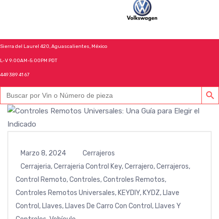
VOLKSWAGEN
Sierra del Laurel 420, Aguascalientes, México
L-V 9:00AM-5:00PM PDT
449 389 41 67
BOTÓN DE
Buscar:
Marzo 8, 2024
Cerrajeros
Cerrajeria
,
Cerrajeria Control Key
,
Cerrajero
,
Cerrajeros
,
Control Remoto
,
Controles
,
Controles Remotos
,
Controles Remotos Universales
,
KEYDIY
,
KYDZ
,
Llave
Control
,
Llaves
,
Llaves De Carro Con Control
,
Llaves Y