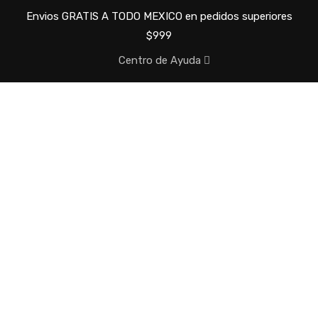
Envios GRATIS A TODO MEXICO en pedidos superiores
$999
Centro de Ayuda
INICIO
CONÓCENOS
TIENDA
OFERTAS
NUEVOS
MÁS VENDIDOS
CARRITO