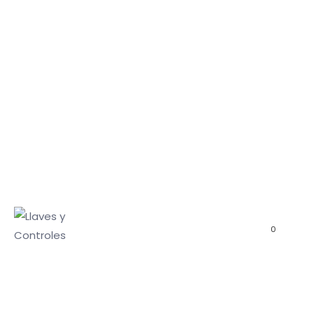
CONTROLES ORIGINALES
CONTROLES XHORSE
EMULADORES
HERRAMIENTAS DE
PROGRAMACIÓN
INSERTOS ABATIBLES
0
INSERTOS PROX EMERGENCIA