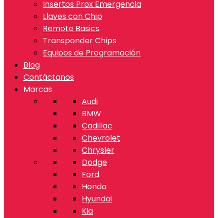
Insertos Prox Emergencia
Llaves con Chip
Remote Basics
Transponder Chips
Equipos de Programación
Blog
Contáctanos
Marcas
Audi
BMW
Cadillac
Chevrolet
Chrysler
Dodge
Ford
Honda
Hyundai
Kia