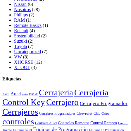
Nissan
(6)
Nosotros
(28)
Phillips
(2)
RAM
(1)
Remote Basics
(1)
Renault
(4)
Sostenibilidad
(2)
Suzuki
(2)
Toyota
(7)
Uncategorized
(7)
VW
(8)
XHORSE
(12)
XTOOL
(3)
Etiquetas
Cerrajeria
Cerrajeria
Autel
Audi
BMW
auto
Control Key
Cerrajero
Cerrajero Programador
Cerrajeros
Chevrolet
Cerrajeros Programadores
Chip
Chips
controles
Controles Remotos
Control Remoto
Controles Autel
Control
Equipos de Programación
Toyota
Equipos Autel
Equipos de Programación