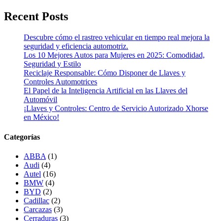
Recent Posts
Descubre cómo el rastreo vehicular en tiempo real mejora la
seguridad y eficiencia automotriz.
Los 10 Mejores Autos para Mujeres en 2025: Comodidad,
Seguridad y Estilo
Reciclaje Responsable: Cómo Disponer de Llaves y
Controles Automotrices
El Papel de la Inteligencia Artificial en las Llaves del
Automóvil
¡Llaves y Controles: Centro de Servicio Autorizado Xhorse
en México!
Categorías
ABBA
(1)
Audi
(4)
Autel
(16)
BMW
(4)
BYD
(2)
Cadillac
(2)
Carcazas
(3)
Cerraduras
(3)