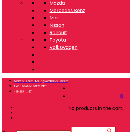
Mazda
Mercedes Benz
Mini
Nissan
Renault
Toyota
Volkswagen
Sierra del Laurel 420, Aguascalientes, México
L-V 9:00AM-5:00PM PDT
449 389 41 67
0
No products in the cart.