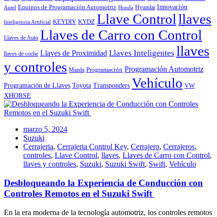
Innovación
Equipos de Programación Automotriz
Hyundai
Autel
Honda
Llave Control
llaves
KEYDIY
KYDZ
Inteligencia Artificial
Llaves de Carro con Control
Llaves de Auto
llaves
Llaves Inteligentes
Llaves de Proximidad
llaves de coche
y controles
Programación Automotriz
Programación
Mazda
Vehículo
Toyota
Programación de Llaves
Transponders
VW
XHORSE
marzo 5, 2024
Suzuki
Cerrajeria
,
Cerrajeria Control Key
,
Cerrajero
,
Cerrajeros
,
controles
,
Llave Control
,
llaves
,
Llaves de Carro con Control
,
llaves y controles
,
Suzuki
,
Suzuki Swift
,
Swift
,
Vehículo
Desbloqueando la Experiencia de Conducción con
Controles Remotos en el Suzuki Swift
En la era moderna de la tecnología automotriz, los controles remotos