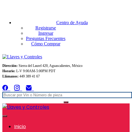
Envios GRATIS A TODO MEXICO en pedidos superiores $999
Centro de Ayuda
Registrarse
Ingresar
Preguntas Frecuentes
Cómo Comprar
Dirección:
Sierra del Laurel 420, Aguascalientes, México
Horario:
L-V 9:00AM-5:00PM PDT
Llámanos:
449 389 41 67
Inicio