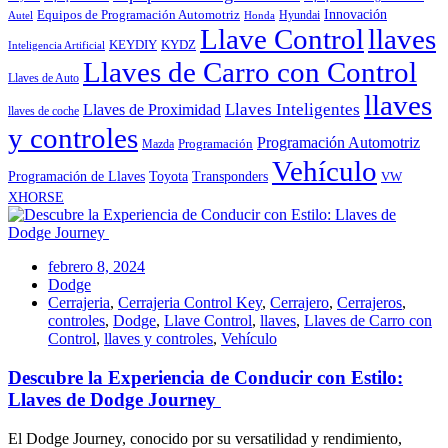
Innovación
Equipos de Programación Automotriz
Hyundai
Autel
Honda
Llave Control
llaves
KEYDIY
KYDZ
Inteligencia Artificial
Llaves de Carro con Control
Llaves de Auto
llaves
Llaves Inteligentes
Llaves de Proximidad
llaves de coche
y controles
Programación Automotriz
Programación
Mazda
Vehículo
Toyota
Programación de Llaves
Transponders
VW
XHORSE
febrero 8, 2024
Dodge
Cerrajeria
,
Cerrajeria Control Key
,
Cerrajero
,
Cerrajeros
,
controles
,
Dodge
,
Llave Control
,
llaves
,
Llaves de Carro con
Control
,
llaves y controles
,
Vehículo
Descubre la Experiencia de Conducir con Estilo:
Llaves de Dodge Journey
El Dodge Journey, conocido por su versatilidad y rendimiento,