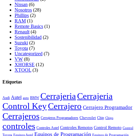
Nissan
(6)
Nosotros
(28)
Phillips
(2)
RAM
(1)
Remote Basics
(1)
Renault
(4)
Sostenibilidad
(2)
Suzuki
(2)
Toyota
(7)
Uncategorized
(7)
VW
(8)
XHORSE
(12)
XTOOL
(3)
Etiquetas
Cerrajeria
Cerrajeria
Autel
Audi
BMW
auto
Control Key
Cerrajero
Cerrajero Programador
Cerrajeros
Chevrolet
Cerrajeros Programadores
Chip
Chips
controles
Controles Remotos
Control Remoto
Controles Autel
Control
Equipos de Programación
Toyota
Equipos Autel
Equipos de Programación