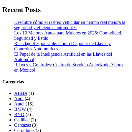
Recent Posts
Descubre cómo el rastreo vehicular en tiempo real mejora la
seguridad y eficiencia automotriz.
Los 10 Mejores Autos para Mujeres en 2025: Comodidad,
Seguridad y Estilo
Reciclaje Responsable: Cómo Disponer de Llaves y
Controles Automotrices
El Papel de la Inteligencia Artificial en las Llaves del
Automóvil
¡Llaves y Controles: Centro de Servicio Autorizado Xhorse
en México!
Categorías
ABBA
(1)
Audi
(4)
Autel
(16)
BMW
(4)
BYD
(2)
Cadillac
(2)
Carcazas
(3)
Cerraduras
(3)