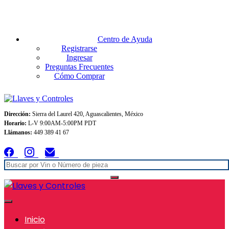
Envios GRATIS A TODO MEXICO en pedidos superiores $999
Centro de Ayuda
Registrarse
Ingresar
Preguntas Frecuentes
Cómo Comprar
Dirección:
Sierra del Laurel 420, Aguascalientes, México
Horario:
L-V 9:00AM-5:00PM PDT
Llámanos:
449 389 41 67
Inicio