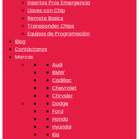
Insertos Prox Emergencia
Llaves con Chip
Remote Basics
Transponder Chips
Equipos de Programación
Blog
Contáctanos
Marcas
Audi
BMW
Cadillac
Chevrolet
Chrysler
Dodge
Ford
Honda
Hyundai
Kia