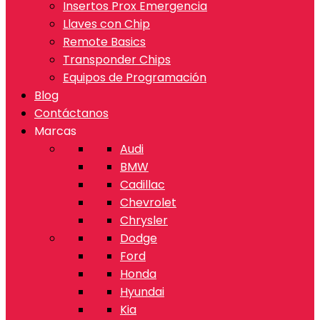
Insertos Prox Emergencia
Llaves con Chip
Remote Basics
Transponder Chips
Equipos de Programación
Blog
Contáctanos
Marcas
Audi
BMW
Cadillac
Chevrolet
Chrysler
Dodge
Ford
Honda
Hyundai
Kia