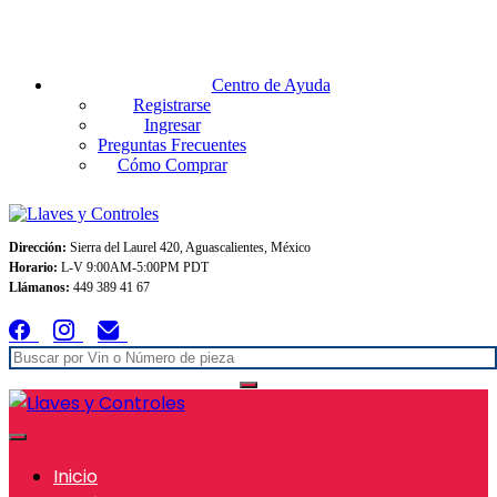
Envios GRATIS A TODO MEXICO en pedidos superiores $999
Centro de Ayuda
Registrarse
Ingresar
Preguntas Frecuentes
Cómo Comprar
Dirección:
Sierra del Laurel 420, Aguascalientes, México
Horario:
L-V 9:00AM-5:00PM PDT
Llámanos:
449 389 41 67
Inicio