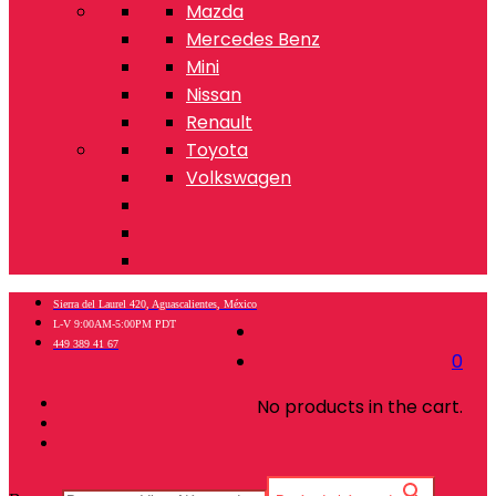
Mazda
Mercedes Benz
Mini
Nissan
Renault
Toyota
Volkswagen
Sierra del Laurel 420, Aguascalientes, México
L-V 9:00AM-5:00PM PDT
449 389 41 67
0
No products in the cart.