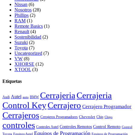
Nissan
(6)
Nosotros
(28)
Phillips
(2)
RAM
(1)
Remote Basics
(1)
Renault
(4)
Sostenibilidad
(2)
Suzuki
(2)
Toyota
(7)
Uncategorized
(7)
VW
(8)
XHORSE
(12)
XTOOL
(3)
Etiquetas
Cerrajeria
Cerrajeria
Autel
Audi
BMW
auto
Control Key
Cerrajero
Cerrajero Programador
Cerrajeros
Chevrolet
Cerrajeros Programadores
Chip
Chips
controles
Controles Remotos
Control Remoto
Controles Autel
Control
Equipos de Programación
Toyota
Equipos Autel
Equipos de Programación