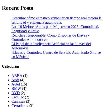
Recent Posts
Descubre cómo el rastreo vehicular en tiempo real mejora la
seguridad y eficiencia automotriz.
Los 10 Mejores Autos para Mujeres en 2025: Comodidad,
Seguridad y Estilo
Reciclaje Responsable: Cómo Disponer de Llaves y
Controles Automotrices
El Papel de la Inteligencia Artificial en las Llaves del
Automóvil
¡Llaves y Controles: Centro de Servicio Autorizado Xhorse
en México!
Categorías
ABBA
(1)
Audi
(4)
Autel
(16)
BMW
(4)
BYD
(2)
Cadillac
(2)
Carcazas
(3)
Cerraduras
(3)