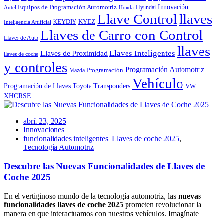
Innovación
Equipos de Programación Automotriz
Hyundai
Autel
Honda
Llave Control
llaves
KEYDIY
KYDZ
Inteligencia Artificial
Llaves de Carro con Control
Llaves de Auto
llaves
Llaves Inteligentes
Llaves de Proximidad
llaves de coche
y controles
Programación Automotriz
Programación
Mazda
Vehículo
Toyota
Programación de Llaves
Transponders
VW
XHORSE
abril 23, 2025
Innovaciones
funcionalidades inteligentes
,
Llaves de coche 2025
,
Tecnología Automotriz
Descubre las Nuevas Funcionalidades de Llaves de
Coche 2025
En el vertiginoso mundo de la tecnología automotriz, las
nuevas
funcionalidades llaves de coche 2025
prometen revolucionar la
manera en que interactuamos con nuestros vehículos. Imagínate