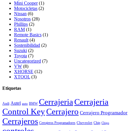
Mini Cooper
(1)
Motocicletas
(2)
Nissan
(6)
Nosotros
(28)
Phillips
(2)
RAM
(1)
Remote Basics
(1)
Renault
(4)
Sostenibilidad
(2)
Suzuki
(2)
Toyota
(7)
Uncategorized
(7)
VW
(8)
XHORSE
(12)
XTOOL
(3)
Etiquetas
Cerrajeria
Cerrajeria
Autel
Audi
BMW
auto
Control Key
Cerrajero
Cerrajero Programador
Cerrajeros
Chevrolet
Cerrajeros Programadores
Chip
Chips
controles