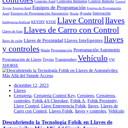
Controles Remotos
Control Remoto
Controles Autel
Control
Equipos de Programación
Toyota
Equipos Autel
Equipos de Programación
Innovación
Equipos de Programación Automotriz
Hyundai
Autel
Honda
Llave Control
llaves
KEYDIY
KYDZ
Inteligencia Artificial
Llaves de Carro con Control
Llaves de Auto
llaves
Llaves Inteligentes
Llaves de Proximidad
llaves de coche
y controles
Programación Automotriz
Programación
Mazda
Vehículo
Toyota
Programación de Llaves
Transponders
VW
XHORSE
diciembre 12, 2023
Llaves
Cerrajeria
,
Cerrajeria Control Key
,
Cerrajero
,
Cerrajeros
,
controles
,
Fobik 4A Cherokee
,
Fobik A
,
Fobik Proximity
,
Llave Control
,
Llave Emergencia Fobik
,
llaves
,
Llaves de
Carro con Control
,
Llaves Fobik
,
llaves y controles
,
Vehículo
Descubriendo la Tecnología Fobik en Llaves de