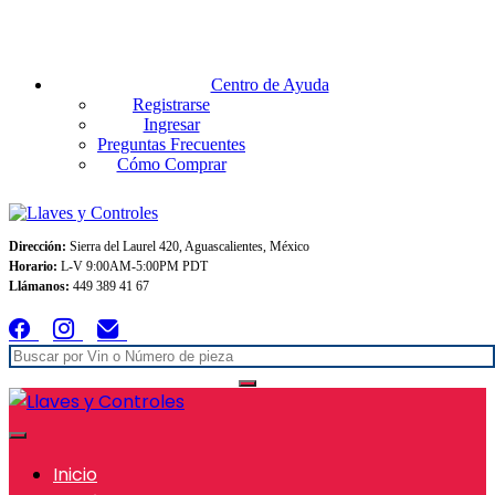
Envios GRATIS A TODO MEXICO en pedidos superiores $999
Centro de Ayuda
Registrarse
Ingresar
Preguntas Frecuentes
Cómo Comprar
Dirección:
Sierra del Laurel 420, Aguascalientes, México
Horario:
L-V 9:00AM-5:00PM PDT
Llámanos:
449 389 41 67
Inicio