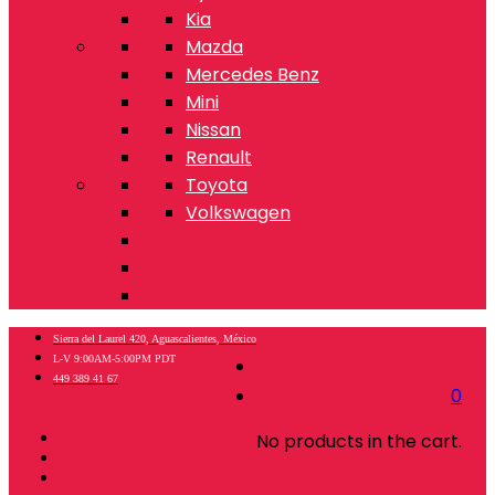
Kia
Mazda
Mercedes Benz
Mini
Nissan
Renault
Toyota
Volkswagen
Sierra del Laurel 420, Aguascalientes, México
L-V 9:00AM-5:00PM PDT
449 389 41 67
0
No products in the cart.