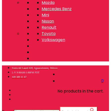
Mazda
Mercedes Benz
Mini
Nissan
Renault
Toyota
Volkswagen
Sierra del Laurel 420, Aguascalientes, México
L-V 9:00AM-5:00PM PDT
449 389 41 67
0
No products in the cart.