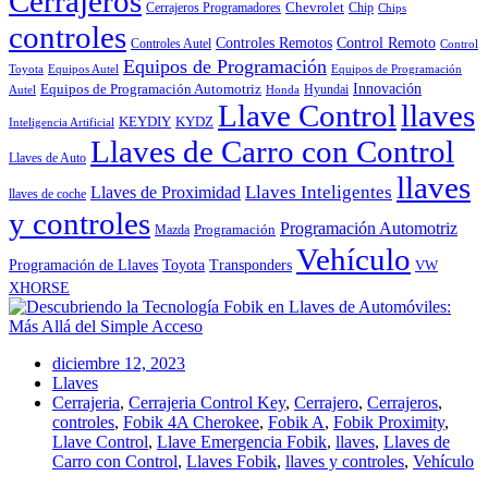
Cerrajeros
Chevrolet
Cerrajeros Programadores
Chip
Chips
controles
Controles Remotos
Control Remoto
Controles Autel
Control
Equipos de Programación
Toyota
Equipos Autel
Equipos de Programación
Innovación
Equipos de Programación Automotriz
Hyundai
Autel
Honda
Llave Control
llaves
KEYDIY
KYDZ
Inteligencia Artificial
Llaves de Carro con Control
Llaves de Auto
llaves
Llaves Inteligentes
Llaves de Proximidad
llaves de coche
y controles
Programación Automotriz
Programación
Mazda
Vehículo
Toyota
Programación de Llaves
Transponders
VW
XHORSE
diciembre 12, 2023
Llaves
Cerrajeria
,
Cerrajeria Control Key
,
Cerrajero
,
Cerrajeros
,
controles
,
Fobik 4A Cherokee
,
Fobik A
,
Fobik Proximity
,
Llave Control
,
Llave Emergencia Fobik
,
llaves
,
Llaves de
Carro con Control
,
Llaves Fobik
,
llaves y controles
,
Vehículo