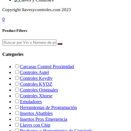
Copyright llavesycontroles.com 2023
0
Product Filters
Categories
Carcasas Control Proximidad
Controles Autel
Controles Keydiy
Controles KYDZ
Controles Originales
Controles Xhorse
Emuladores
Herramientas de Programación
Insertos Abatibles
Insertos Prox Emergencia
Llaves con Chip
Productos y Herramientas de Cerrajería