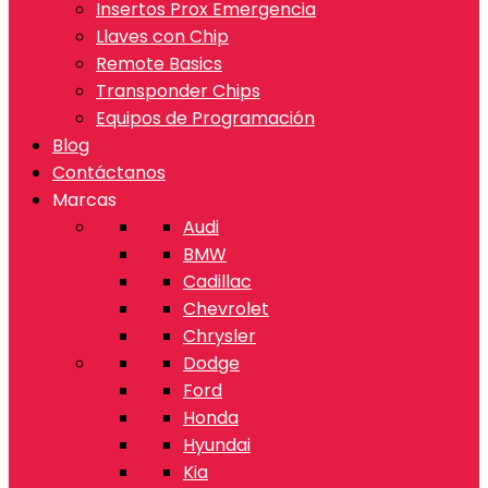
Insertos Prox Emergencia
Llaves con Chip
Remote Basics
Transponder Chips
Equipos de Programación
Blog
Contáctanos
Marcas
Audi
BMW
Cadillac
Chevrolet
Chrysler
Dodge
Ford
Honda
Hyundai
Kia