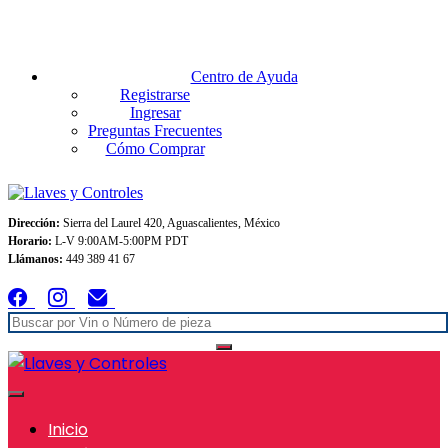
Envios GRATIS A TODO MEXICO en pedidos superiores $999
Centro de Ayuda
Registrarse
Ingresar
Preguntas Frecuentes
Cómo Comprar
Dirección:
Sierra del Laurel 420, Aguascalientes, México
Horario:
L-V 9:00AM-5:00PM PDT
Llámanos:
449 389 41 67
Inicio