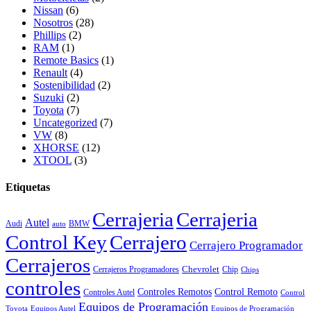
Nissan
(6)
Nosotros
(28)
Phillips
(2)
RAM
(1)
Remote Basics
(1)
Renault
(4)
Sostenibilidad
(2)
Suzuki
(2)
Toyota
(7)
Uncategorized
(7)
VW
(8)
XHORSE
(12)
XTOOL
(3)
Etiquetas
Cerrajeria
Cerrajeria
Autel
Audi
BMW
auto
Control Key
Cerrajero
Cerrajero Programador
Cerrajeros
Chevrolet
Cerrajeros Programadores
Chip
Chips
controles
Controles Remotos
Control Remoto
Controles Autel
Control
Equipos de Programación
Toyota
Equipos Autel
Equipos de Programación