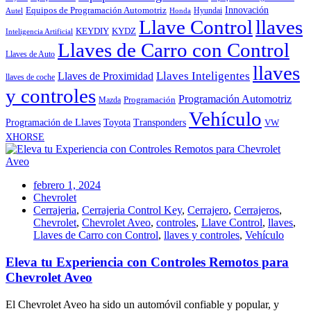
Innovación
Equipos de Programación Automotriz
Hyundai
Autel
Honda
Llave Control
llaves
KEYDIY
KYDZ
Inteligencia Artificial
Llaves de Carro con Control
Llaves de Auto
llaves
Llaves Inteligentes
Llaves de Proximidad
llaves de coche
y controles
Programación Automotriz
Programación
Mazda
Vehículo
Toyota
Programación de Llaves
Transponders
VW
XHORSE
febrero 1, 2024
Chevrolet
Cerrajeria
,
Cerrajeria Control Key
,
Cerrajero
,
Cerrajeros
,
Chevrolet
,
Chevrolet Aveo
,
controles
,
Llave Control
,
llaves
,
Llaves de Carro con Control
,
llaves y controles
,
Vehículo
Eleva tu Experiencia con Controles Remotos para
Chevrolet Aveo
El Chevrolet Aveo ha sido un automóvil confiable y popular, y