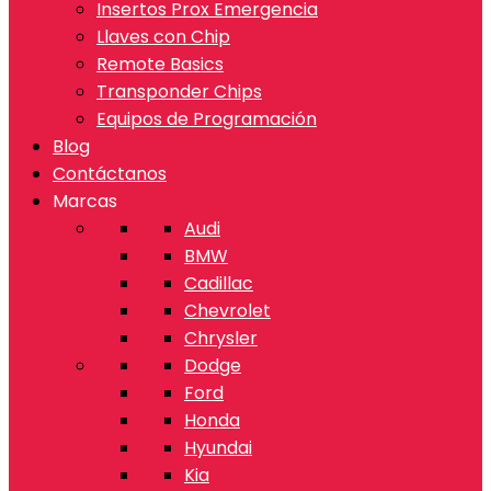
Insertos Prox Emergencia
Llaves con Chip
Remote Basics
Transponder Chips
Equipos de Programación
Blog
Contáctanos
Marcas
Audi
BMW
Cadillac
Chevrolet
Chrysler
Dodge
Ford
Honda
Hyundai
Kia