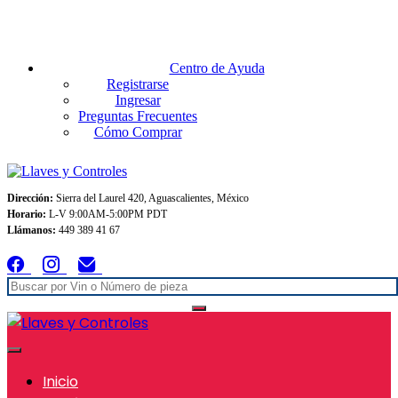
Envios GRATIS A TODO MEXICO en pedidos superiores $999
Centro de Ayuda
Registrarse
Ingresar
Preguntas Frecuentes
Cómo Comprar
Dirección:
Sierra del Laurel 420, Aguascalientes, México
Horario:
L-V 9:00AM-5:00PM PDT
Llámanos:
449 389 41 67
Inicio