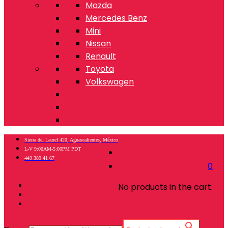
Mazda
Mercedes Benz
Mini
Nissan
Renault
Toyota
Volkswagen
Sierra del Laurel 420, Aguascalientes, México
L-V 9:00AM-5:00PM PDT
449 389 41 67
0
No products in the cart.