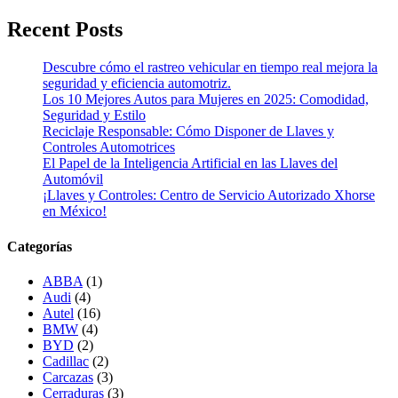
Recent Posts
Descubre cómo el rastreo vehicular en tiempo real mejora la
seguridad y eficiencia automotriz.
Los 10 Mejores Autos para Mujeres en 2025: Comodidad,
Seguridad y Estilo
Reciclaje Responsable: Cómo Disponer de Llaves y
Controles Automotrices
El Papel de la Inteligencia Artificial en las Llaves del
Automóvil
¡Llaves y Controles: Centro de Servicio Autorizado Xhorse
en México!
Categorías
ABBA
(1)
Audi
(4)
Autel
(16)
BMW
(4)
BYD
(2)
Cadillac
(2)
Carcazas
(3)
Cerraduras
(3)