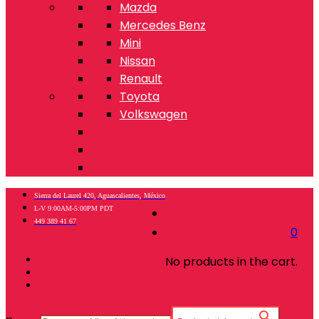
Mazda
Mercedes Benz
Mini
Nissan
Renault
Toyota
Volkswagen
Sierra del Laurel 420, Aguascalientes, México
L-V 9:00AM-5:00PM PDT
449 389 41 67
0
No products in the cart.