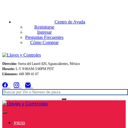
Envios GRATIS A TODO MEXICO en pedidos superiores $999
Centro de Ayuda
Registrarse
Ingresar
Preguntas Frecuentes
Cómo Comprar
Dirección:
Sierra del Laurel 420, Aguascalientes, México
Horario:
L-V 9:00AM-5:00PM PDT
Llámanos:
449 389 41 67
Inicio