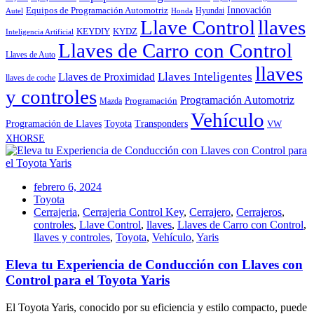
Innovación
Equipos de Programación Automotriz
Hyundai
Autel
Honda
Llave Control
llaves
KEYDIY
KYDZ
Inteligencia Artificial
Llaves de Carro con Control
Llaves de Auto
llaves
Llaves Inteligentes
Llaves de Proximidad
llaves de coche
y controles
Programación Automotriz
Programación
Mazda
Vehículo
Toyota
Programación de Llaves
Transponders
VW
XHORSE
febrero 6, 2024
Toyota
Cerrajeria
,
Cerrajeria Control Key
,
Cerrajero
,
Cerrajeros
,
controles
,
Llave Control
,
llaves
,
Llaves de Carro con Control
,
llaves y controles
,
Toyota
,
Vehículo
,
Yaris
Eleva tu Experiencia de Conducción con Llaves con
Control para el Toyota Yaris
El Toyota Yaris, conocido por su eficiencia y estilo compacto, puede