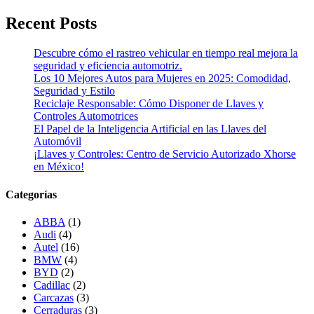
Recent Posts
Descubre cómo el rastreo vehicular en tiempo real mejora la
seguridad y eficiencia automotriz.
Los 10 Mejores Autos para Mujeres en 2025: Comodidad,
Seguridad y Estilo
Reciclaje Responsable: Cómo Disponer de Llaves y
Controles Automotrices
El Papel de la Inteligencia Artificial en las Llaves del
Automóvil
¡Llaves y Controles: Centro de Servicio Autorizado Xhorse
en México!
Categorías
ABBA
(1)
Audi
(4)
Autel
(16)
BMW
(4)
BYD
(2)
Cadillac
(2)
Carcazas
(3)
Cerraduras
(3)