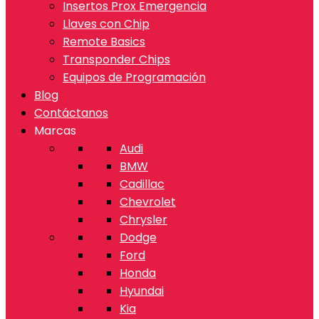
Insertos Prox Emergencia
Llaves con Chip
Remote Basics
Transponder Chips
Equipos de Programación
Blog
Contáctanos
Marcas
Audi
BMW
Cadillac
Chevrolet
Chrysler
Dodge
Ford
Honda
Hyundai
Kia