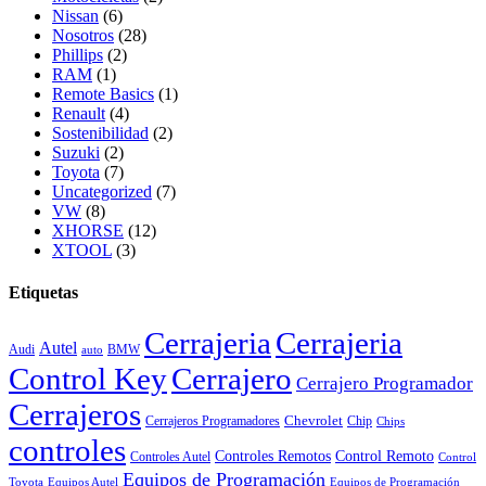
Nissan
(6)
Nosotros
(28)
Phillips
(2)
RAM
(1)
Remote Basics
(1)
Renault
(4)
Sostenibilidad
(2)
Suzuki
(2)
Toyota
(7)
Uncategorized
(7)
VW
(8)
XHORSE
(12)
XTOOL
(3)
Etiquetas
Cerrajeria
Cerrajeria
Autel
Audi
BMW
auto
Control Key
Cerrajero
Cerrajero Programador
Cerrajeros
Chevrolet
Cerrajeros Programadores
Chip
Chips
controles
Controles Remotos
Control Remoto
Controles Autel
Control
Equipos de Programación
Toyota
Equipos Autel
Equipos de Programación