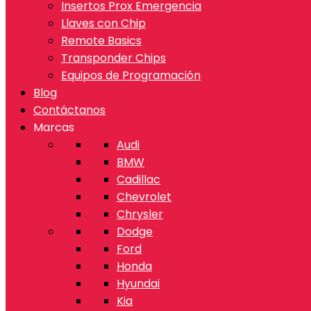
Insertos Prox Emergencia
Llaves con Chip
Remote Basics
Transponder Chips
Equipos de Programación
Blog
Contáctanos
Marcas
Audi
BMW
Cadillac
Chevrolet
Chrysler
Dodge
Ford
Honda
Hyundai
Kia