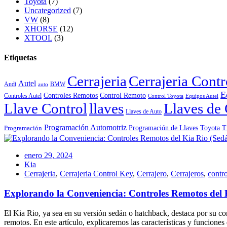
Toyota
(7)
Uncategorized
(7)
VW
(8)
XHORSE
(12)
XTOOL
(3)
Etiquetas
Cerrajeria
Cerrajeria Cont
Autel
Audi
BMW
auto
E
Controles Remotos
Control Remoto
Controles Autel
Control Toyota
Equipos Autel
Llave Control
llaves
Llaves de 
Llaves de Auto
Programación Automotriz
Toyota
Programación de Llaves
T
Programación
enero 29, 2024
Kia
Cerrajeria
,
Cerrajeria Control Key
,
Cerrajero
,
Cerrajeros
,
contro
Explorando la Conveniencia: Controles Remotos del 
El Kia Rio, ya sea en su versión sedán o hatchback, destaca por su co
remotos. En este artículo, explicaremos las características y funcione