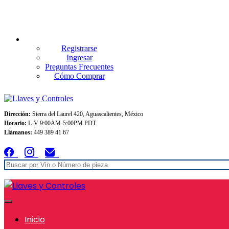
Envios GRATIS A TODO MEXICO en pedidos superiores $999
Registrarse
Ingresar
Preguntas Frecuentes
Cómo Comprar
Dirección:
Sierra del Laurel 420, Aguascalientes, México
Horario:
L-V 9:00AM-5:00PM PDT
Llámanos:
449 389 41 67
Inicio