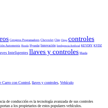
ros
controles
Chevrolet
Cerrajeros Programadores
Chip
Chips
Innovación
ción Automotriz
KEYDIY
KYDZ
Hyundai
Honda
Inteligencia Artificial
llaves y controles
aves Inteligentes
Mazda
e Carro con Control
,
llaves y controles
,
Vehículo
encia de conducción es la tecnología avanzada de sus controles
portan a los propietarios de estos populares vehículos.