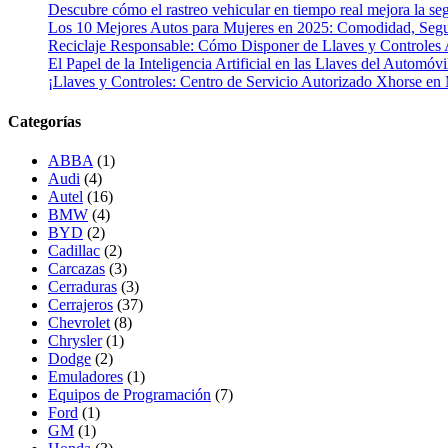
Descubre cómo el rastreo vehicular en tiempo real mejora la seg
Los 10 Mejores Autos para Mujeres en 2025: Comodidad, Segur
Reciclaje Responsable: Cómo Disponer de Llaves y Controles 
El Papel de la Inteligencia Artificial en las Llaves del Automóvi
¡Llaves y Controles: Centro de Servicio Autorizado Xhorse en
Categorías
ABBA
(1)
Audi
(4)
Autel
(16)
BMW
(4)
BYD
(2)
Cadillac
(2)
Carcazas
(3)
Cerraduras
(3)
Cerrajeros
(37)
Chevrolet
(8)
Chrysler
(1)
Dodge
(2)
Emuladores
(1)
Equipos de Programación
(7)
Ford
(1)
GM
(1)