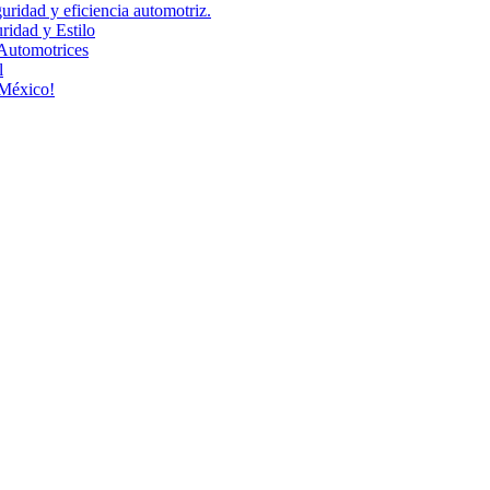
uridad y eficiencia automotriz.
idad y Estilo
Automotrices
l
 México!