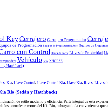
rol Key
Cerrajero
Cerraje
Cerrajero Programador
quipos de Programación
Equipos de Programa
Equipos de Programación Autel
Carro con Control
Ll
Llaves de Proximidad
llaves de coche
Vehículo
ransponders
VW
XHORSE
les
,
Kia
,
Llave Control
,
Llave Control Kia
,
Llave Kia
,
llaves
,
Llaves d
Kia Rio (Sedán y Hatchback)
mbinación de estilo moderno y eficiencia. Parte integral de esta experi
s de los controles remotos del Kia Rio, subrayando la conveniencia que a