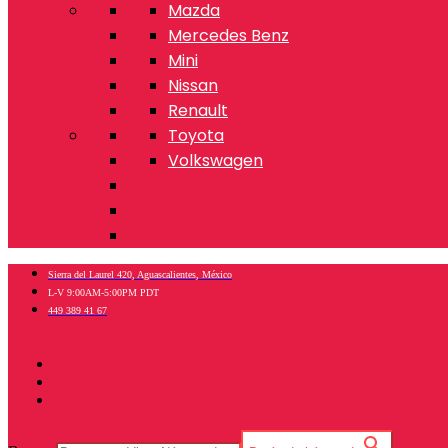
Mazda
Mercedes Benz
Mini
Nissan
Renault
Toyota
Volkswagen
Sierra del Laurel 420, Aguascalientes, México
L-V 9:00AM-5:00PM PDT
449 389 41 67