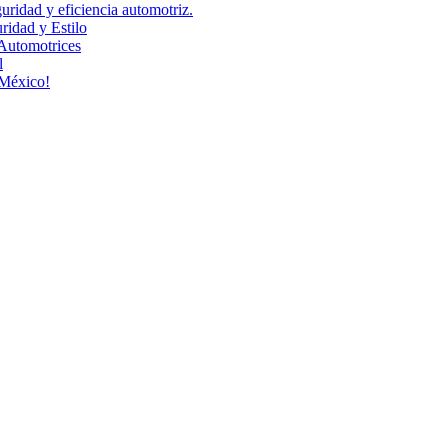
uridad y eficiencia automotriz.
idad y Estilo
Automotrices
l
 México!