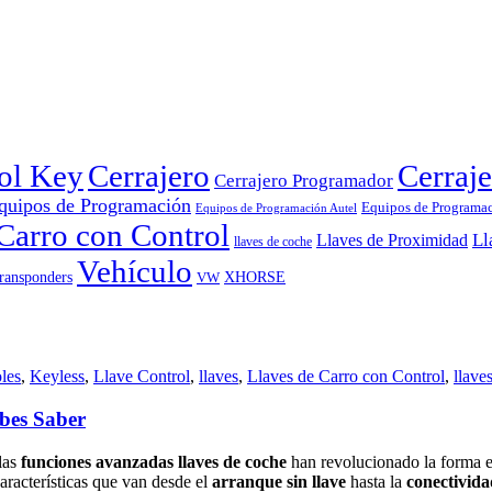
rol Key
Cerrajero
Cerraje
Cerrajero Programador
quipos de Programación
Equipos de Programa
Equipos de Programación Autel
Carro con Control
Ll
Llaves de Proximidad
llaves de coche
Vehículo
ransponders
VW
XHORSE
les
,
Keyless
,
Llave Control
,
llaves
,
Llaves de Carro con Control
,
llave
bes Saber
las
funciones avanzadas llaves de coche
han revolucionado la forma en
características que van desde el
arranque sin llave
hasta la
conectivid