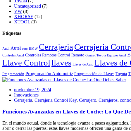
Toyota
(7)
Uncategorized
(7)
VW
(8)
XHORSE
(12)
XTOOL
(3)
Etiquetas
Cerrajeria
Cerrajeria Cont
Autel
Audi
BMW
auto
E
Controles Remotos
Control Remoto
Controles Autel
Control Toyota
Equipos Autel
Llave Control
llaves
Llaves de 
Llaves de Auto
Programación Automotriz
Toyota
Programación de Llaves
T
Programación
noviembre 19, 2024
Innovaciones
Cerrajeria
,
Cerrajeria Control Key
,
Cerrajero
,
Cerrajeros
,
contro
Funciones Avanzadas en Llaves de Coche: Lo Que De
En el mundo actual, donde la tecnología avanza a pasos agigantados, 
abrir o cerrar las puertas; estas llaves modernas ofrecen una gama de 