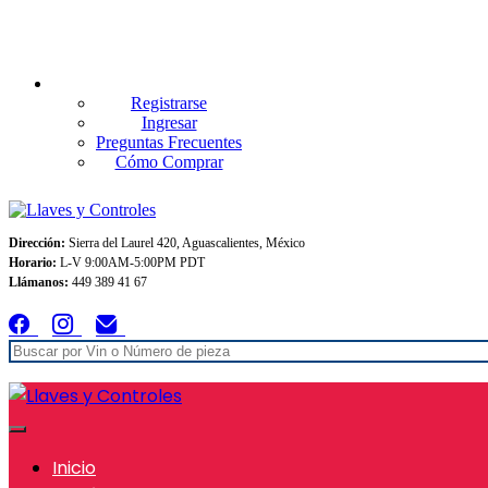
Envios GRATIS A TODO MEXICO en pedidos superiores $999
Registrarse
Ingresar
Preguntas Frecuentes
Cómo Comprar
Dirección:
Sierra del Laurel 420, Aguascalientes, México
Horario:
L-V 9:00AM-5:00PM PDT
Llámanos:
449 389 41 67
Inicio