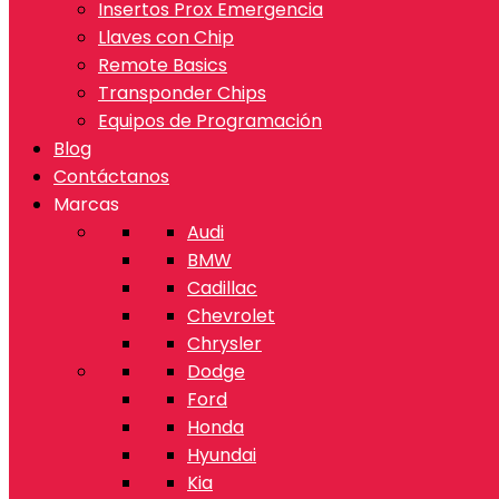
Insertos Prox Emergencia
Llaves con Chip
Remote Basics
Transponder Chips
Equipos de Programación
Blog
Contáctanos
Marcas
Audi
BMW
Cadillac
Chevrolet
Chrysler
Dodge
Ford
Honda
Hyundai
Kia