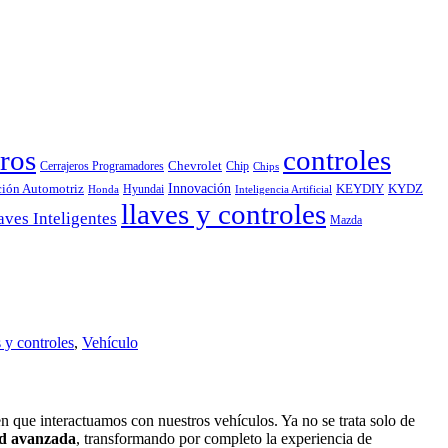
ros
controles
Chevrolet
Cerrajeros Programadores
Chip
Chips
Innovación
ción Automotriz
KEYDIY
KYDZ
Hyundai
Honda
Inteligencia Artificial
llaves y controles
aves Inteligentes
Mazda
s y controles
,
Vehículo
 que interactuamos con nuestros vehículos. Ya no se trata solo de
ad avanzada
, transformando por completo la experiencia de