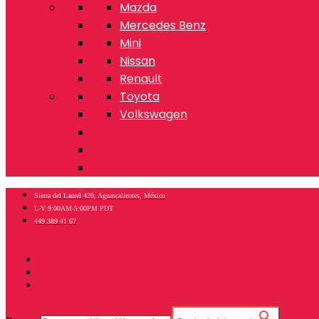
Mazda
Mercedes Benz
Mini
Nissan
Renault
Toyota
Volkswagen
Sierra del Laurel 420, Aguascalientes, México
L-V 9:00AM-5:00PM PDT
449 389 41 67