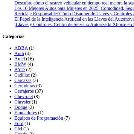
Descubre cómo el rastreo vehicular en tiempo real mejora la seg
Los 10 Mejores Autos para Mujeres en 2025: Comodidad, Segur
Reciclaje Responsable: Cómo Disponer de Llaves y Controles 
El Papel de la Inteligencia Artificial en las Llaves del Automóvi
¡Llaves y Controles: Centro de Servicio Autorizado Xhorse en
Categorías
ABBA
(1)
Audi
(4)
Autel
(16)
BMW
(4)
BYD
(2)
Cadillac
(2)
Carcazas
(3)
Cerraduras
(3)
Cerrajeros
(37)
Chevrolet
(8)
Chrysler
(1)
Dodge
(2)
Emuladores
(1)
Equipos de Programación
(7)
Ford
(1)
GM
(1)