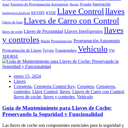
Innovación
Equipos de Programación Automotriz
Hyundai
Autel
Honda
Llave Control
llaves
KEYDIY
KYDZ
Inteligencia Artificial
Llaves de Carro con Control
Llaves de Auto
llaves
Llaves Inteligentes
Llaves de Proximidad
llaves de coche
y controles
Programación Automotriz
Programación
Mazda
Vehículo
Toyota
Programación de Llaves
Transponders
VW
XHORSE
enero 15, 2024
Llaves
Cerrajeria
,
Cerrajeria Control Key
,
Cerrajero
,
Cerrajeros
,
controles
,
Llave Control
,
llaves
,
Llaves de Carro con Control
,
llaves de coche
,
llaves y controles
,
Vehículo
Guía de Mantenimiento para Llaves de Coche:
Preservando la Seguridad y Funcionalidad
Las llaves de coche son componentes esenciales para la seguridad y