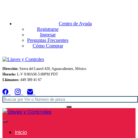
Envios GRATIS A TODO MEXICO en pedidos superiores $999
Centro de Ayuda
Registrarse
Ingresar
Preguntas Frecuentes
Cómo Comprar
Dirección:
Sierra del Laurel 420, Aguascalientes, México
Horario:
L-V 9:00AM-5:00PM PDT
Llámanos:
449 389 41 67
Inicio