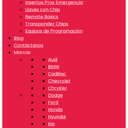
Insertos Prox Emergencia
Llaves con Chip
Remote Basics
Transponder Chips
Equipos de Programación
Blog
Contáctanos
Marcas
Audi
BMW
Cadillac
Chevrolet
Chrysler
Dodge
Ford
Honda
Hyundai
Kia