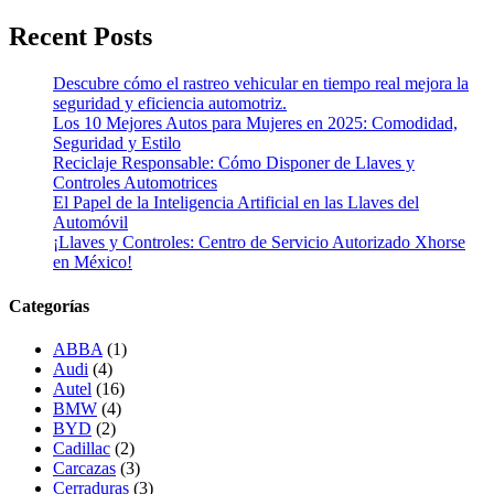
Recent Posts
Descubre cómo el rastreo vehicular en tiempo real mejora la
seguridad y eficiencia automotriz.
Los 10 Mejores Autos para Mujeres en 2025: Comodidad,
Seguridad y Estilo
Reciclaje Responsable: Cómo Disponer de Llaves y
Controles Automotrices
El Papel de la Inteligencia Artificial en las Llaves del
Automóvil
¡Llaves y Controles: Centro de Servicio Autorizado Xhorse
en México!
Categorías
ABBA
(1)
Audi
(4)
Autel
(16)
BMW
(4)
BYD
(2)
Cadillac
(2)
Carcazas
(3)
Cerraduras
(3)