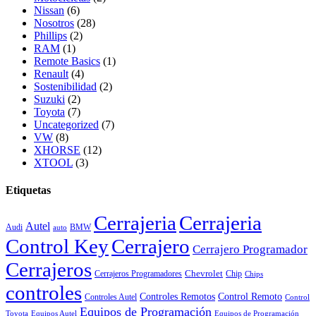
Nissan
(6)
Nosotros
(28)
Phillips
(2)
RAM
(1)
Remote Basics
(1)
Renault
(4)
Sostenibilidad
(2)
Suzuki
(2)
Toyota
(7)
Uncategorized
(7)
VW
(8)
XHORSE
(12)
XTOOL
(3)
Etiquetas
Cerrajeria
Cerrajeria
Autel
Audi
BMW
auto
Control Key
Cerrajero
Cerrajero Programador
Cerrajeros
Chevrolet
Cerrajeros Programadores
Chip
Chips
controles
Controles Remotos
Control Remoto
Controles Autel
Control
Equipos de Programación
Toyota
Equipos Autel
Equipos de Programación