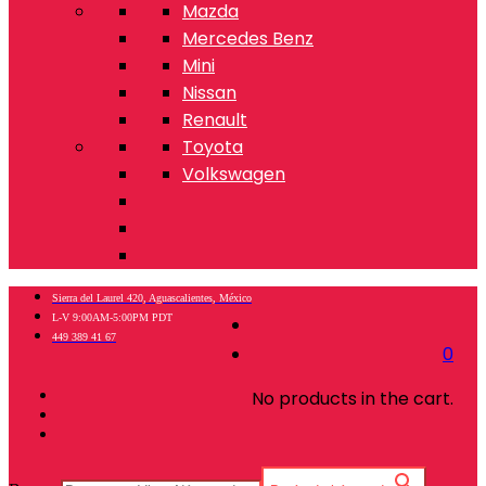
Mazda
Mercedes Benz
Mini
Nissan
Renault
Toyota
Volkswagen
Sierra del Laurel 420, Aguascalientes, México
L-V 9:00AM-5:00PM PDT
449 389 41 67
0
No products in the cart.