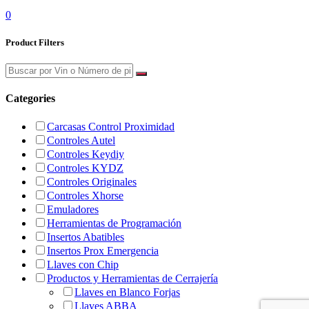
0
Product Filters
Categories
Carcasas Control Proximidad
Controles Autel
Controles Keydiy
Controles KYDZ
Controles Originales
Controles Xhorse
Emuladores
Herramientas de Programación
Insertos Abatibles
Insertos Prox Emergencia
Llaves con Chip
Productos y Herramientas de Cerrajería
Llaves en Blanco Forjas
Llaves ABBA