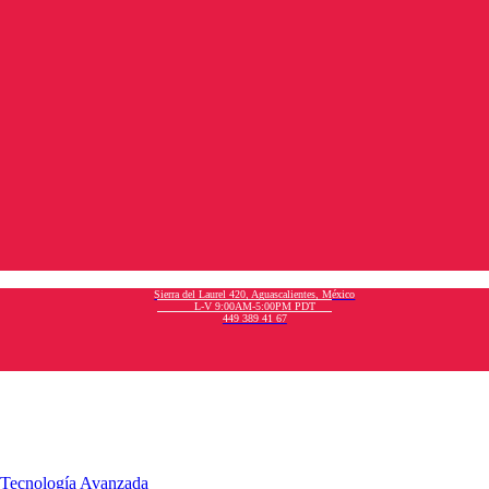
Sierra del Laurel 420, Aguascalientes, México
L-V 9:00AM-5:00PM PDT
449 389 41 67