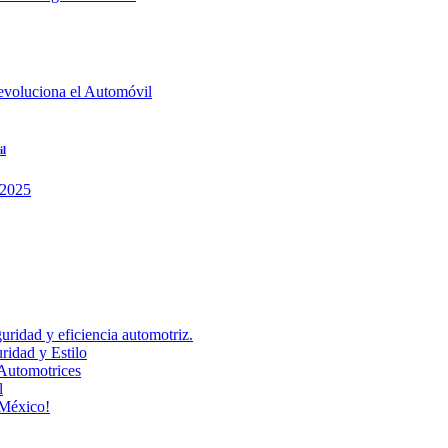
il
uridad y eficiencia automotriz.
idad y Estilo
Automotrices
l
 México!