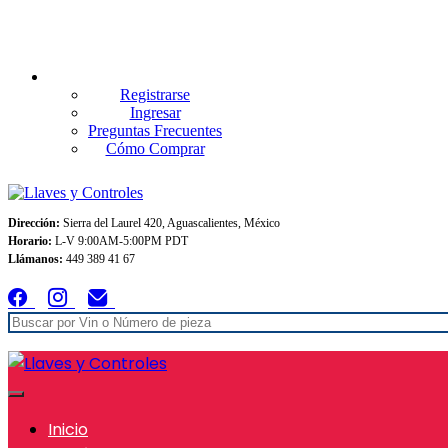
Envios GRATIS A TODO MEXICO en pedidos superiores $999
Registrarse
Ingresar
Preguntas Frecuentes
Cómo Comprar
Dirección:
Sierra del Laurel 420, Aguascalientes, México
Horario:
L-V 9:00AM-5:00PM PDT
Llámanos:
449 389 41 67
Inicio