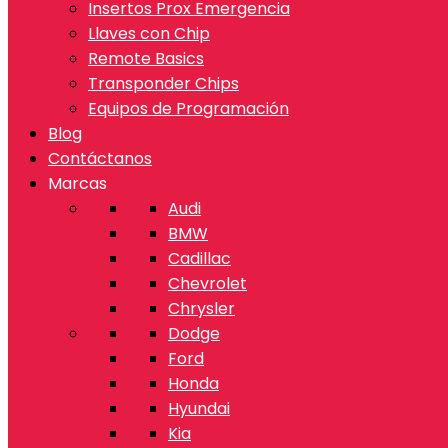
Insertos Prox Emergencia
Llaves con Chip
Remote Basics
Transponder Chips
Equipos de Programación
Blog
Contáctanos
Marcas
Audi
BMW
Cadillac
Chevrolet
Chrysler
Dodge
Ford
Honda
Hyundai
Kia