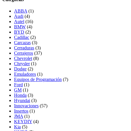
ABBA
(1)
Audi
(4)
Autel
(16)
BMW
(4)
BYD
(2)
Cadillac
(2)
Carcazas
(3)
Cerraduras
(3)
Cerrajeros
(37)
Chevrolet
(8)
Chrysler
(1)
Dodge
(2)
Emuladores
(1)
Equipos de Programación
(7)
Ford
(1)
GM
(1)
Honda
(3)
Hyundai
(3)
Innovaciones
(57)
Insertos
(1)
JMA
(1)
KEYDIY
(4)
Kia
(5)