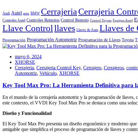
Cerrajeria
Cerrajeria Cont
Autel
Audi
BMW
auto
E
Controles Remotos
Control Remoto
Controles Autel
Control Toyota
Equipos Autel
Llave Control
llaves
Llaves de 
Llaves de Auto
Programación Automotriz
Toyota
Programación de Llaves
T
Programación
mayo 6, 2024
XHORSE
Cerrajeria
,
Cerrajeria Control Key
,
Cerrajero
,
Cerrajeros
,
contro
Automotriz
,
Vehículo
,
XHORSE
Key Tool Max Pro: La Herramienta Definitiva para 
En el mundo de la cerrajería automotriz y la programación de llaves, co
este contexto, el VVDI Key Tool Max Pro se destaca como una solución
Diseño y Funcionalidad
El Key Tool Max Pro presenta un diseño ergonómico y moderno que lo hac
amigable que simplifica el proceso de programación de llaves y contr