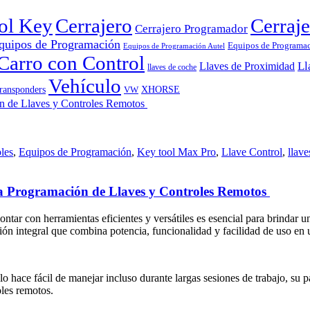
rol Key
Cerrajero
Cerraje
Cerrajero Programador
quipos de Programación
Equipos de Programa
Equipos de Programación Autel
Carro con Control
Ll
Llaves de Proximidad
llaves de coche
Vehículo
ransponders
VW
XHORSE
les
,
Equipos de Programación
,
Key tool Max Pro
,
Llave Control
,
llave
la Programación de Llaves y Controles Remotos
ntar con herramientas eficientes y versátiles es esencial para brindar un 
 integral que combina potencia, funcionalidad y facilidad de uso en u
e fácil de manejar incluso durante largas sesiones de trabajo, su panta
oles remotos.