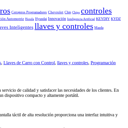
ros
controles
Chevrolet
Cerrajeros Programadores
Chip
Chips
Innovación
ción Automotriz
KEYDIY
KYDZ
Hyundai
Honda
Inteligencia Artificial
llaves y controles
aves Inteligentes
Mazda
s
,
Llaves de Carro con Control
,
llaves y controles
,
Programación
servicio de calidad y satisfacer las necesidades de los clientes. En
n dispositivo compacto y altamente portátil.
lla táctil de alta resolución proporciona una interfaz intuitiva y