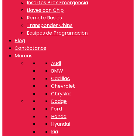
Insertos Prox Emergencia
Llaves con Chip
Remote Basics
Transponder Chips
Equipos de Programación
Blog
Contáctanos
Marcas
Audi
BMW
Cadillac
Chevrolet
Chrysler
Dodge
Ford
Honda
Hyundai
Kia