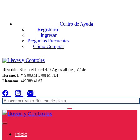
Envios GRATIS A TODO MEXICO en pedidos superiores $999
Centro de Ayuda
Registrarse
Ingresar
Preguntas Frecuentes
Cómo Comprar
Dirección:
Sierra del Laurel 420, Aguascalientes, México
Horario:
L-V 9:00AM-5:00PM PDT
Llámanos:
449 389 41 67
Inicio