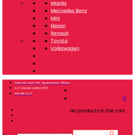
Mazda
Mercedes Benz
Mini
Nissan
Renault
Toyota
Volkswagen
Sierra del Laurel 420, Aguascalientes, México
L-V 9:00AM-5:00PM PDT
449 389 41 67
0
No products in the cart.