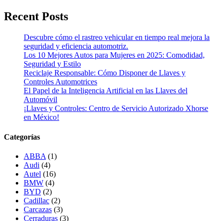
Recent Posts
Descubre cómo el rastreo vehicular en tiempo real mejora la
seguridad y eficiencia automotriz.
Los 10 Mejores Autos para Mujeres en 2025: Comodidad,
Seguridad y Estilo
Reciclaje Responsable: Cómo Disponer de Llaves y
Controles Automotrices
El Papel de la Inteligencia Artificial en las Llaves del
Automóvil
¡Llaves y Controles: Centro de Servicio Autorizado Xhorse
en México!
Categorías
ABBA
(1)
Audi
(4)
Autel
(16)
BMW
(4)
BYD
(2)
Cadillac
(2)
Carcazas
(3)
Cerraduras
(3)