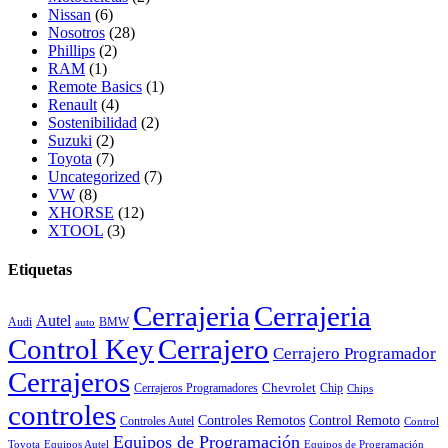
Nissan
(6)
Nosotros
(28)
Phillips
(2)
RAM
(1)
Remote Basics
(1)
Renault
(4)
Sostenibilidad
(2)
Suzuki
(2)
Toyota
(7)
Uncategorized
(7)
VW
(8)
XHORSE
(12)
XTOOL
(3)
Etiquetas
Cerrajeria
Cerrajeria
Autel
Audi
BMW
auto
Control Key
Cerrajero
Cerrajero Programador
Cerrajeros
Chevrolet
Cerrajeros Programadores
Chip
Chips
controles
Controles Remotos
Control Remoto
Controles Autel
Control
Equipos de Programación
Toyota
Equipos Autel
Equipos de Programación