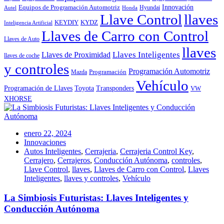
Innovación
Equipos de Programación Automotriz
Hyundai
Autel
Honda
Llave Control
llaves
KEYDIY
KYDZ
Inteligencia Artificial
Llaves de Carro con Control
Llaves de Auto
llaves
Llaves Inteligentes
Llaves de Proximidad
llaves de coche
y controles
Programación Automotriz
Programación
Mazda
Vehículo
Toyota
Programación de Llaves
Transponders
VW
XHORSE
enero 22, 2024
Innovaciones
Autos Inteligentes
,
Cerrajeria
,
Cerrajeria Control Key
,
Cerrajero
,
Cerrajeros
,
Conducción Autónoma
,
controles
,
Llave Control
,
llaves
,
Llaves de Carro con Control
,
Llaves
Inteligentes
,
llaves y controles
,
Vehículo
La Simbiosis Futuristas: Llaves Inteligentes y
Conducción Autónoma