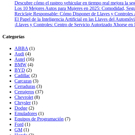
Descubre cómo el rastreo vehicular en tiempo real mejora la seg
Los 10 Mejores Autos para Mujeres en 2025: Comodidad, Segur
Reciclaje Responsable: Cómo Disponer de Llaves y Controles 
El Papel de la Inteligencia Artificial en las Llaves del Automóvi
¡Llaves y Controles: Centro de Servicio Autorizado Xhorse en
Categorías
ABBA
(1)
Audi
(4)
Autel
(16)
BMW
(4)
BYD
(2)
Cadillac
(2)
Carcazas
(3)
Cerraduras
(3)
Cerrajeros
(37)
Chevrolet
(8)
Chrysler
(1)
Dodge
(2)
Emuladores
(1)
Equipos de Programación
(7)
Ford
(1)
GM
(1)