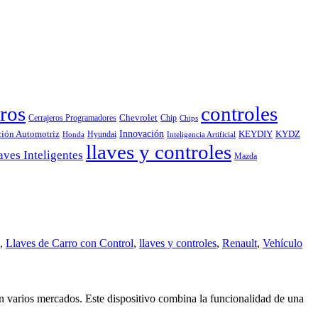
ros
controles
Chevrolet
Cerrajeros Programadores
Chip
Chips
Innovación
ción Automotriz
KEYDIY
KYDZ
Hyundai
Honda
Inteligencia Artificial
llaves y controles
aves Inteligentes
Mazda
,
Llaves de Carro con Control
,
llaves y controles
,
Renault
,
Vehículo
n varios mercados. Este dispositivo combina la funcionalidad de una