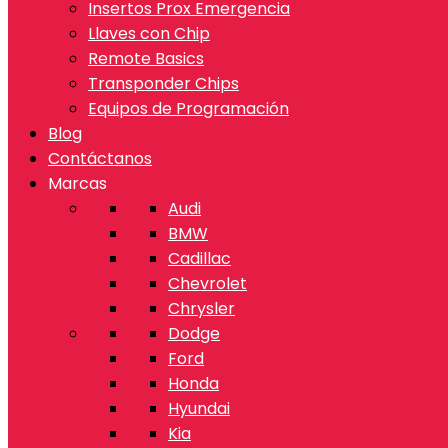
Insertos Prox Emergencia
Llaves con Chip
Remote Basics
Transponder Chips
Equipos de Programación
Blog
Contáctanos
Marcas
Audi
BMW
Cadillac
Chevrolet
Chrysler
Dodge
Ford
Honda
Hyundai
Kia