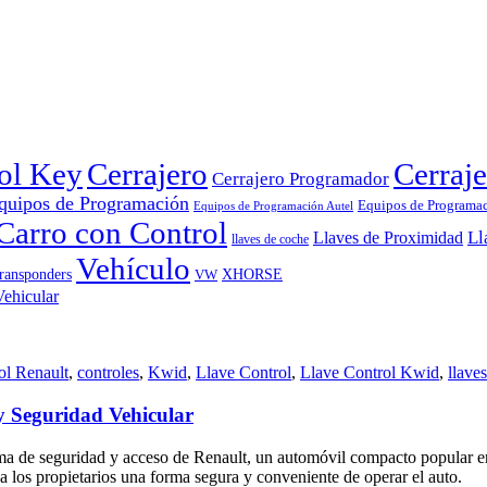
rol Key
Cerrajero
Cerraje
Cerrajero Programador
quipos de Programación
Equipos de Programa
Equipos de Programación Autel
Carro con Control
Ll
Llaves de Proximidad
llaves de coche
Vehículo
ransponders
VW
XHORSE
ol Renault
,
controles
,
Kwid
,
Llave Control
,
Llave Control Kwid
,
llaves
y Seguridad Vehicular
ema de seguridad y acceso de Renault, un automóvil compacto popular e
a los propietarios una forma segura y conveniente de operar el auto.