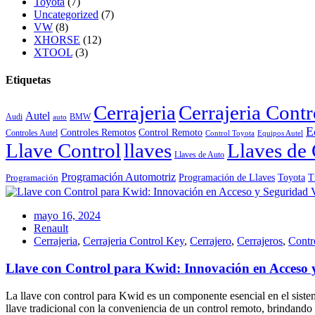
Toyota
(7)
Uncategorized
(7)
VW
(8)
XHORSE
(12)
XTOOL
(3)
Etiquetas
Cerrajeria
Cerrajeria Cont
Autel
Audi
BMW
auto
E
Controles Remotos
Control Remoto
Controles Autel
Control Toyota
Equipos Autel
Llave Control
llaves
Llaves de 
Llaves de Auto
Programación Automotriz
Toyota
Programación de Llaves
T
Programación
mayo 16, 2024
Renault
Cerrajeria
,
Cerrajeria Control Key
,
Cerrajero
,
Cerrajeros
,
Contr
Llave con Control para Kwid: Innovación en Acceso 
La llave con control para Kwid es un componente esencial en el sist
llave tradicional con la conveniencia de un control remoto, brindando 