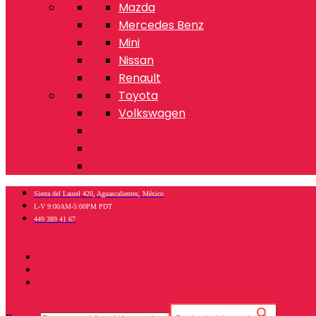
Mazda
Mercedes Benz
Mini
Nissan
Renault
Toyota
Volkswagen
Sierra del Laurel 420, Aguascalientes, México
L-V 9:00AM-5:00PM PDT
449 389 41 67