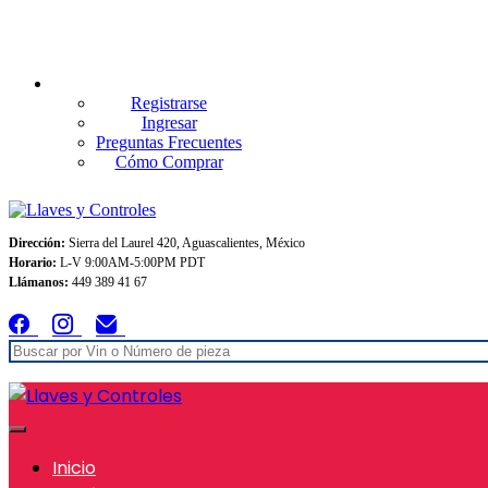
Envios GRATIS A TODO MEXICO en pedidos superiores $999
Registrarse
Ingresar
Preguntas Frecuentes
Cómo Comprar
Dirección:
Sierra del Laurel 420, Aguascalientes, México
Horario:
L-V 9:00AM-5:00PM PDT
Llámanos:
449 389 41 67
Inicio