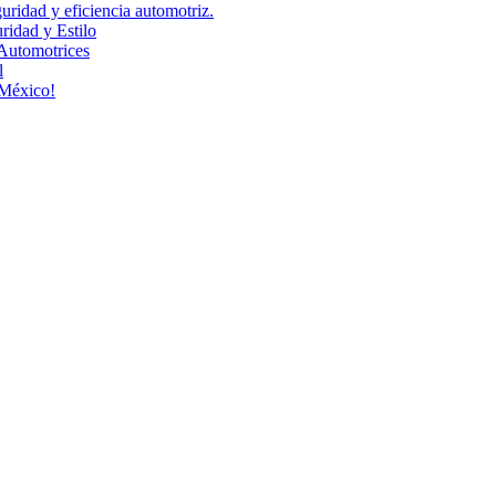
uridad y eficiencia automotriz.
idad y Estilo
Automotrices
l
 México!