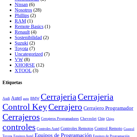
Nissan
(6)
Nosotros
(28)
Phillips
(2)
RAM
(1)
Remote Basics
(1)
Renault
(4)
Sostenibilidad
(2)
Suzuki
(2)
Toyota
(7)
Uncategorized
(7)
VW
(8)
XHORSE
(12)
XTOOL
(3)
Etiquetas
Cerrajeria
Cerrajeria
Autel
Audi
BMW
auto
Control Key
Cerrajero
Cerrajero Programador
Cerrajeros
Chevrolet
Cerrajeros Programadores
Chip
Chips
controles
Controles Remotos
Control Remoto
Controles Autel
Control
Equipos de Programación
Toyota
Equipos Autel
Equipos de Programación