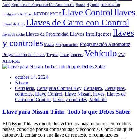
Innovación
Equipos de Programación Automotriz
Hyundai
Autel
Honda
Llave Control
llaves
KEYDIY
KYDZ
Inteligencia Artificial
Llaves de Carro con Control
Llaves de Auto
llaves
Llaves Inteligentes
Llaves de Proximidad
llaves de coche
y controles
Programación Automotriz
Programación
Mazda
Vehículo
Toyota
Programación de Llaves
Transponders
VW
XHORSE
octubre 14, 2024
Nissan
Cerrajeria
,
Cerrajeria Control Key
,
Cerrajero
,
Cerrajeros
,
controles
,
Llave Control
,
Llave Nissan
,
llaves
,
Llaves de
Carro con Control
,
llaves y controles
,
Vehículo
Llave para Nissan Tiida: Todo lo que Debes Saber
El Nissan Tiida es uno de los vehículos más populares en muchos
países, conocido por su confiabilidad y economía. Como cualquier
automóvil, contar con una llave de repuesto o reemplazo es