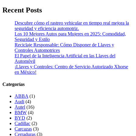
Recent Posts
Descubre cómo el rastreo vehicular en tiempo real mejora la
seguridad y eficiencia automotriz.
Los 10 Mejores Autos para Mujeres en 2025: Comodidad,
Seguridad y Estilo
Reciclaje Responsable: Cómo Disponer de Llaves y
Controles Automotrices
El Papel de la Inteligencia Artificial en las Llaves del
Automóvil
¡Llaves y Controles: Centro de Servicio Autorizado Xhorse
en México!
Categorías
ABBA
(1)
Audi
(4)
Autel
(16)
BMW
(4)
BYD
(2)
Cadillac
(2)
Carcazas
(3)
Cerraduras
(3)