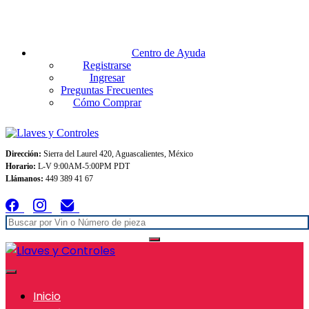
Envios GRATIS A TODO MEXICO en pedidos superiores $999
Centro de Ayuda
Registrarse
Ingresar
Preguntas Frecuentes
Cómo Comprar
Dirección:
Sierra del Laurel 420, Aguascalientes, México
Horario:
L-V 9:00AM-5:00PM PDT
Llámanos:
449 389 41 67
Inicio