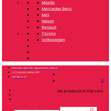
Mazda
Mercedes Benz
Mini
Nissan
Renault
Toyota
Volkswagen
Sierra del Laurel 420, Aguascalientes, México
L-V 9:00AM-5:00PM PDT
449 389 41 67
0
No products in the cart.