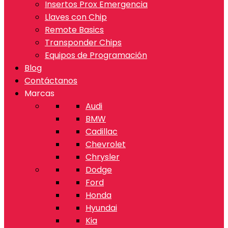
Insertos Prox Emergencia
Llaves con Chip
Remote Basics
Transponder Chips
Equipos de Programación
Blog
Contáctanos
Marcas
Audi
BMW
Cadillac
Chevrolet
Chrysler
Dodge
Ford
Honda
Hyundai
Kia