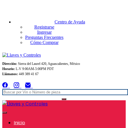
Envios GRATIS A TODO MEXICO en pedidos superiores $999
Centro de Ayuda
Registrarse
Ingresar
Preguntas Frecuentes
Cómo Comprar
Dirección:
Sierra del Laurel 420, Aguascalientes, México
Horario:
L-V 9:00AM-5:00PM PDT
Llámanos:
449 389 41 67
Inicio