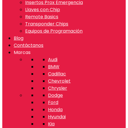
Insertos Prox Emergencia
Llaves con Chip
Remote Basics
Transponder Chips
Equipos de Programación
Blog
Contáctanos
Marcas
Audi
BMW
Cadillac
Chevrolet
Chrysler
Dodge
Ford
Honda
Hyundai
Kia