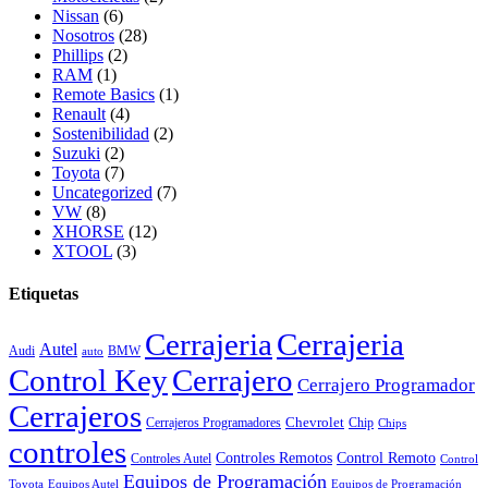
Nissan
(6)
Nosotros
(28)
Phillips
(2)
RAM
(1)
Remote Basics
(1)
Renault
(4)
Sostenibilidad
(2)
Suzuki
(2)
Toyota
(7)
Uncategorized
(7)
VW
(8)
XHORSE
(12)
XTOOL
(3)
Etiquetas
Cerrajeria
Cerrajeria
Autel
Audi
BMW
auto
Control Key
Cerrajero
Cerrajero Programador
Cerrajeros
Chevrolet
Cerrajeros Programadores
Chip
Chips
controles
Controles Remotos
Control Remoto
Controles Autel
Control
Equipos de Programación
Toyota
Equipos Autel
Equipos de Programación