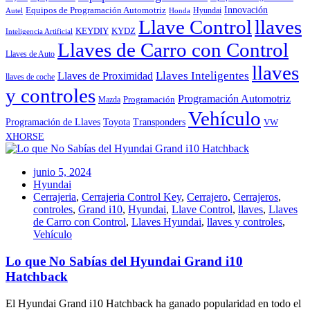
Innovación
Equipos de Programación Automotriz
Hyundai
Autel
Honda
Llave Control
llaves
KEYDIY
KYDZ
Inteligencia Artificial
Llaves de Carro con Control
Llaves de Auto
llaves
Llaves Inteligentes
Llaves de Proximidad
llaves de coche
y controles
Programación Automotriz
Programación
Mazda
Vehículo
Toyota
Programación de Llaves
Transponders
VW
XHORSE
junio 5, 2024
Hyundai
Cerrajeria
,
Cerrajeria Control Key
,
Cerrajero
,
Cerrajeros
,
controles
,
Grand i10
,
Hyundai
,
Llave Control
,
llaves
,
Llaves
de Carro con Control
,
Llaves Hyundai
,
llaves y controles
,
Vehículo
Lo que No Sabías del Hyundai Grand i10
Hatchback
El Hyundai Grand i10 Hatchback ha ganado popularidad en todo el