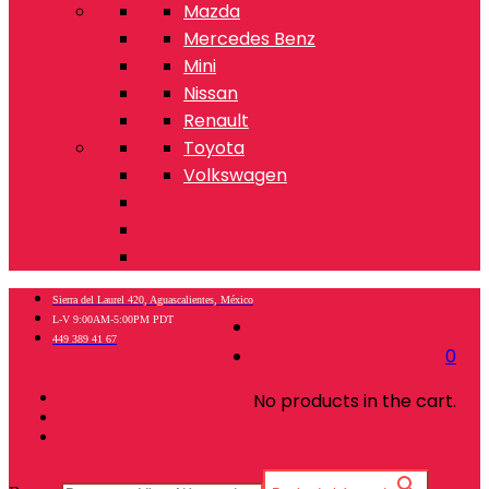
Mazda
Mercedes Benz
Mini
Nissan
Renault
Toyota
Volkswagen
Sierra del Laurel 420, Aguascalientes, México
L-V 9:00AM-5:00PM PDT
449 389 41 67
0
No products in the cart.