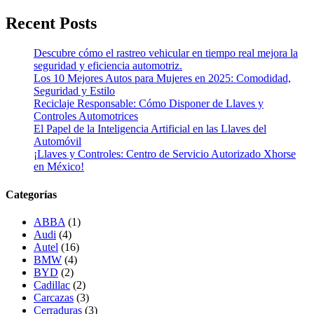
Recent Posts
Descubre cómo el rastreo vehicular en tiempo real mejora la
seguridad y eficiencia automotriz.
Los 10 Mejores Autos para Mujeres en 2025: Comodidad,
Seguridad y Estilo
Reciclaje Responsable: Cómo Disponer de Llaves y
Controles Automotrices
El Papel de la Inteligencia Artificial en las Llaves del
Automóvil
¡Llaves y Controles: Centro de Servicio Autorizado Xhorse
en México!
Categorías
ABBA
(1)
Audi
(4)
Autel
(16)
BMW
(4)
BYD
(2)
Cadillac
(2)
Carcazas
(3)
Cerraduras
(3)