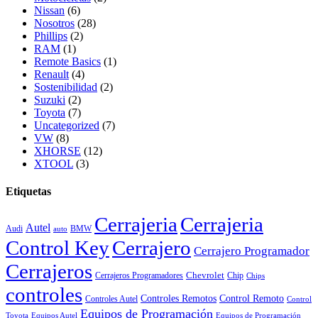
Nissan
(6)
Nosotros
(28)
Phillips
(2)
RAM
(1)
Remote Basics
(1)
Renault
(4)
Sostenibilidad
(2)
Suzuki
(2)
Toyota
(7)
Uncategorized
(7)
VW
(8)
XHORSE
(12)
XTOOL
(3)
Etiquetas
Cerrajeria
Cerrajeria
Autel
Audi
BMW
auto
Control Key
Cerrajero
Cerrajero Programador
Cerrajeros
Chevrolet
Cerrajeros Programadores
Chip
Chips
controles
Controles Remotos
Control Remoto
Controles Autel
Control
Equipos de Programación
Toyota
Equipos Autel
Equipos de Programación