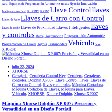
Innovación
Equipos de Programación Automotriz
Hyundai
Autel
Honda
Llave Control
llaves
KEYDIY
KYDZ
Inteligencia Artificial
Llaves de Carro con Control
Llaves de Auto
llaves
Llaves Inteligentes
Llaves de Proximidad
llaves de coche
y controles
Programación Automotriz
Programación
Mazda
Vehículo
Toyota
Programación de Llaves
Transponders
VW
XHORSE
julio 22, 2024
XHORSE
Cerrajeria
,
Cerrajeria Control Key
,
Cerrajero
,
Cerrajeros
,
controles
,
Dolphin XP007
,
Llave Control
,
llaves
,
Llaves de
Carro con Control
,
llaves y controles
,
Máquina Cortadora
,
Máquina Cortadora de Llaves
,
Máquina para Llaves
,
Vehículo
,
XHORSE
,
Xhorse Dolphin
,
Xhorse XP007
Máquina Xhorse Dolphin XP-007: Precisión y
Versatilidad en un Diseño Portátil