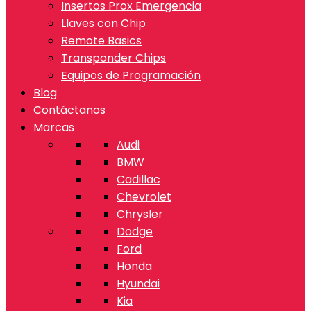
Insertos Prox Emergencia
Llaves con Chip
Remote Basics
Transponder Chips
Equipos de Programación
Blog
Contáctanos
Marcas
Audi
BMW
Cadillac
Chevrolet
Chrysler
Dodge
Ford
Honda
Hyundai
Kia