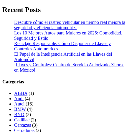
Recent Posts
Descubre cómo el rastreo vehicular en tiempo real mejora la
seguridad y eficiencia automotriz.
Los 10 Mejores Autos para Mujeres en 2025: Comodidad,
Seguridad y Estilo
Reciclaje Responsable: Cómo Disponer de Llaves y
Controles Automotrices
El Papel de la Inteligencia Artificial en las Llaves del
Automóvil
¡Llaves y Controles: Centro de Servicio Autorizado Xhorse
en México!
Categorías
ABBA
(1)
Audi
(4)
Autel
(16)
BMW
(4)
BYD
(2)
Cadillac
(2)
Carcazas
(3)
Cerraduras
(3)