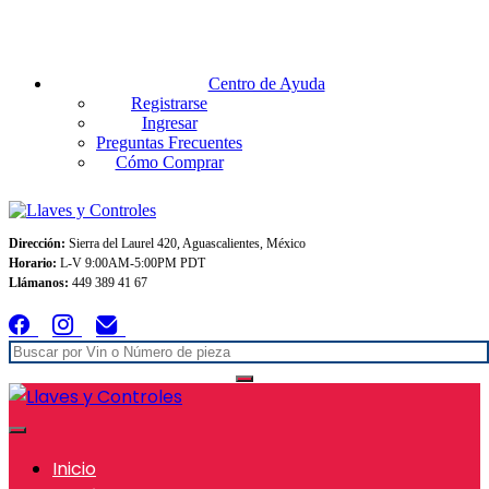
Envios GRATIS A TODO MEXICO en pedidos superiores $999
Centro de Ayuda
Registrarse
Ingresar
Preguntas Frecuentes
Cómo Comprar
Dirección:
Sierra del Laurel 420, Aguascalientes, México
Horario:
L-V 9:00AM-5:00PM PDT
Llámanos:
449 389 41 67
Inicio