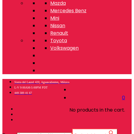
Mazda
Mercedes Benz
Mini
Nissan
Renault
Toyota
Volkswagen
Sierra del Laurel 420, Aguascalientes, México
L-V 9:00AM-5:00PM PDT
449 389 41 67
0
No products in the cart.