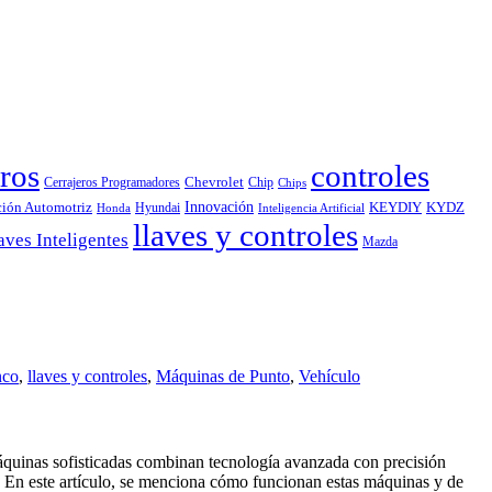
ros
controles
Chevrolet
Cerrajeros Programadores
Chip
Chips
Innovación
ción Automotriz
KEYDIY
KYDZ
Hyundai
Honda
Inteligencia Artificial
llaves y controles
aves Inteligentes
Mazda
nco
,
llaves y controles
,
Máquinas de Punto
,
Vehículo
máquinas sofisticadas combinan tecnología avanzada con precisión
os. En este artículo, se menciona cómo funcionan estas máquinas y de