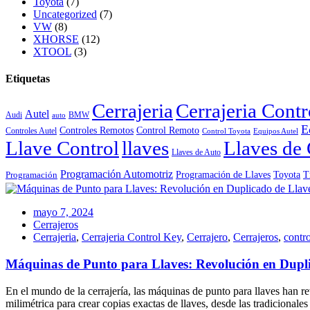
Toyota
(7)
Uncategorized
(7)
VW
(8)
XHORSE
(12)
XTOOL
(3)
Etiquetas
Cerrajeria
Cerrajeria Cont
Autel
Audi
BMW
auto
E
Controles Remotos
Control Remoto
Controles Autel
Control Toyota
Equipos Autel
Llave Control
llaves
Llaves de 
Llaves de Auto
Programación Automotriz
Toyota
Programación de Llaves
T
Programación
mayo 7, 2024
Cerrajeros
Cerrajeria
,
Cerrajeria Control Key
,
Cerrajero
,
Cerrajeros
,
contro
Máquinas de Punto para Llaves: Revolución en Dupli
En el mundo de la cerrajería, las máquinas de punto para llaves han r
milimétrica para crear copias exactas de llaves, desde las tradicional