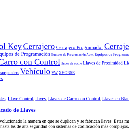
rol Key
Cerrajero
Cerraje
Cerrajero Programador
quipos de Programación
Equipos de Programa
Equipos de Programación Autel
Carro con Control
Ll
Llaves de Proximidad
llaves de coche
Vehículo
ransponders
VW
XHORSE
les
,
Llave Control
,
llaves
,
Llaves de Carro con Control
,
Llaves en Bla
cado de Llaves
evolucionado la manera en que se duplican y se fabrican llaves. Estas 
es hasta las de alta seguridad con sistemas de codificación más complej