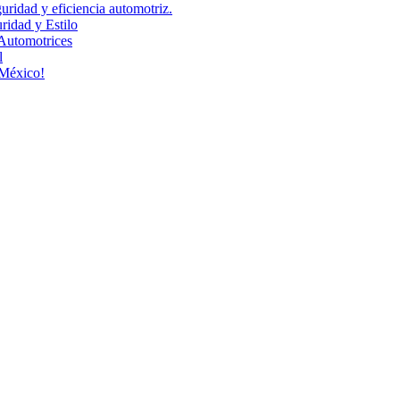
uridad y eficiencia automotriz.
idad y Estilo
Automotrices
l
 México!