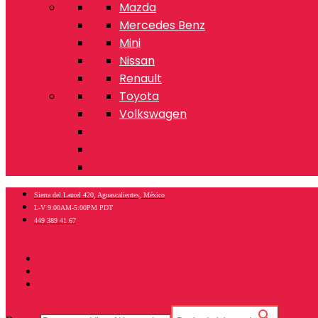
Mazda
Mercedes Benz
Mini
Nissan
Renault
Toyota
Volkswagen
Sierra del Laurel 420, Aguascalientes, México
L-V 9:00AM-5:00PM PDT
449 389 41 67