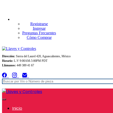
Envios GRATIS A TODO MEXICO en pedidos superiores $999
Registrarse
Ingresar
Preguntas Frecuentes
Cómo Comprar
Dirección:
Sierra del Laurel 420, Aguascalientes, México
Horario:
L-V 9:00AM-5:00PM PDT
Llámanos:
449 389 41 67
Inicio