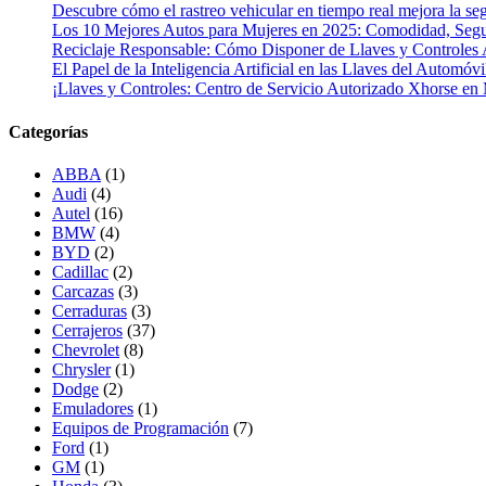
Descubre cómo el rastreo vehicular en tiempo real mejora la seg
Los 10 Mejores Autos para Mujeres en 2025: Comodidad, Segur
Reciclaje Responsable: Cómo Disponer de Llaves y Controles 
El Papel de la Inteligencia Artificial en las Llaves del Automóvi
¡Llaves y Controles: Centro de Servicio Autorizado Xhorse en
Categorías
ABBA
(1)
Audi
(4)
Autel
(16)
BMW
(4)
BYD
(2)
Cadillac
(2)
Carcazas
(3)
Cerraduras
(3)
Cerrajeros
(37)
Chevrolet
(8)
Chrysler
(1)
Dodge
(2)
Emuladores
(1)
Equipos de Programación
(7)
Ford
(1)
GM
(1)