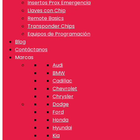
Insertos Prox Emergencia
Llaves con Chip
Remote Basics
Transponder Chips
Equipos de Programación
Blog
Contáctanos
Marcas
Audi
BMW
Cadillac
Chevrolet
Chrysler
Dodge
Ford
Honda
Hyundai
Kia