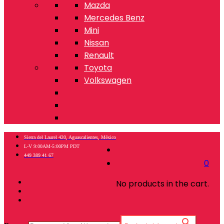
Mazda
Mercedes Benz
Mini
Nissan
Renault
Toyota
Volkswagen
Sierra del Laurel 420, Aguascalientes, México
L-V 9:00AM-5:00PM PDT
449 389 41 67
0
No products in the cart.