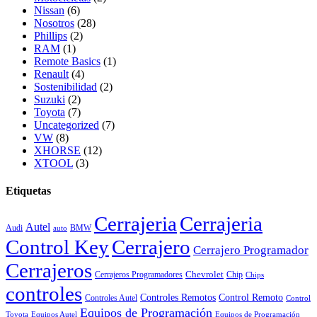
Nissan
(6)
Nosotros
(28)
Phillips
(2)
RAM
(1)
Remote Basics
(1)
Renault
(4)
Sostenibilidad
(2)
Suzuki
(2)
Toyota
(7)
Uncategorized
(7)
VW
(8)
XHORSE
(12)
XTOOL
(3)
Etiquetas
Cerrajeria
Cerrajeria
Autel
Audi
BMW
auto
Control Key
Cerrajero
Cerrajero Programador
Cerrajeros
Chevrolet
Cerrajeros Programadores
Chip
Chips
controles
Controles Remotos
Control Remoto
Controles Autel
Control
Equipos de Programación
Toyota
Equipos Autel
Equipos de Programación