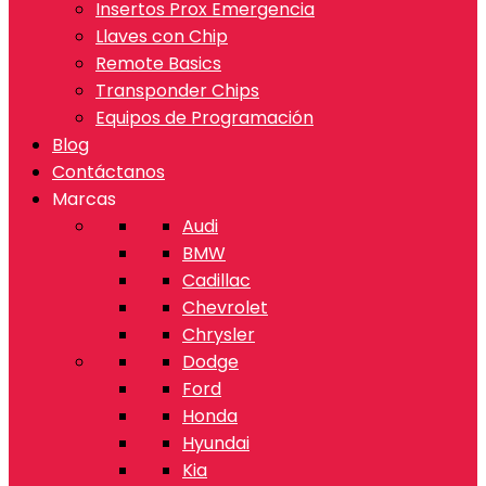
Insertos Prox Emergencia
Llaves con Chip
Remote Basics
Transponder Chips
Equipos de Programación
Blog
Contáctanos
Marcas
Audi
BMW
Cadillac
Chevrolet
Chrysler
Dodge
Ford
Honda
Hyundai
Kia