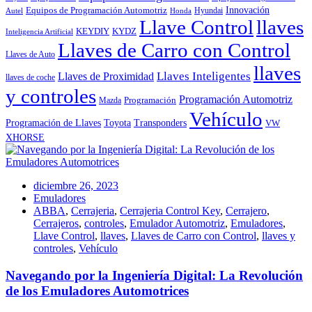
Innovación
Equipos de Programación Automotriz
Hyundai
Autel
Honda
Llave Control
llaves
KEYDIY
KYDZ
Inteligencia Artificial
Llaves de Carro con Control
Llaves de Auto
llaves
Llaves Inteligentes
Llaves de Proximidad
llaves de coche
y controles
Programación Automotriz
Programación
Mazda
Vehículo
Toyota
Programación de Llaves
Transponders
VW
XHORSE
diciembre 26, 2023
Emuladores
ABBA
,
Cerrajeria
,
Cerrajeria Control Key
,
Cerrajero
,
Cerrajeros
,
controles
,
Emulador Automotriz
,
Emuladores
,
Llave Control
,
llaves
,
Llaves de Carro con Control
,
llaves y
controles
,
Vehículo
Navegando por la Ingeniería Digital: La Revolución
de los Emuladores Automotrices