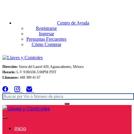
Envios GRATIS A TODO MEXICO en pedidos superiores $999
Centro de Ayuda
Registrarse
Ingresar
Preguntas Frecuentes
Cómo Comprar
Dirección:
Sierra del Laurel 420, Aguascalientes, México
Horario:
L-V 9:00AM-5:00PM PDT
Llámanos:
449 389 41 67
Inicio