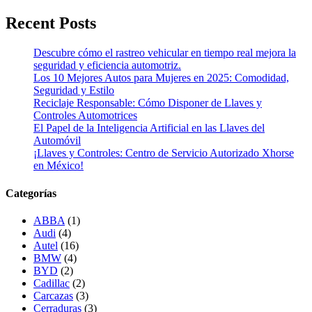
Recent Posts
Descubre cómo el rastreo vehicular en tiempo real mejora la
seguridad y eficiencia automotriz.
Los 10 Mejores Autos para Mujeres en 2025: Comodidad,
Seguridad y Estilo
Reciclaje Responsable: Cómo Disponer de Llaves y
Controles Automotrices
El Papel de la Inteligencia Artificial en las Llaves del
Automóvil
¡Llaves y Controles: Centro de Servicio Autorizado Xhorse
en México!
Categorías
ABBA
(1)
Audi
(4)
Autel
(16)
BMW
(4)
BYD
(2)
Cadillac
(2)
Carcazas
(3)
Cerraduras
(3)