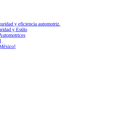
uridad y eficiencia automotriz.
idad y Estilo
Automotrices
l
 México!