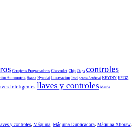
ros
controles
Chevrolet
Cerrajeros Programadores
Chip
Chips
Innovación
ción Automotriz
KEYDIY
KYDZ
Hyundai
Honda
Inteligencia Artificial
llaves y controles
aves Inteligentes
Mazda
laves y controles
,
Máquina
,
Máquina Duplicadora
,
Máquina Xhorsw
,