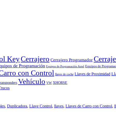
rol Key
Cerrajero
Cerraje
Cerrajero Programador
quipos de Programación
Equipos de Programa
Equipos de Programación Autel
Carro con Control
Ll
Llaves de Proximidad
llaves de coche
Vehículo
ransponders
VW
XHORSE
les
,
Duplicadora
,
Llave Control
,
llaves
,
Llaves de Carro con Control
,
l