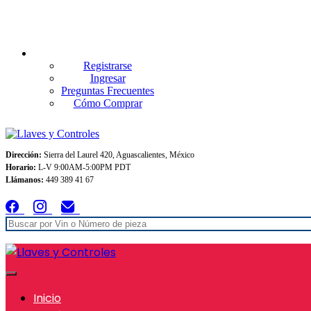
Envios GRATIS A TODO MEXICO en pedidos superiores $999
Registrarse
Ingresar
Preguntas Frecuentes
Cómo Comprar
Dirección:
Sierra del Laurel 420, Aguascalientes, México
Horario:
L-V 9:00AM-5:00PM PDT
Llámanos:
449 389 41 67
Inicio