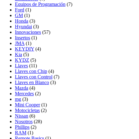
Equipos de Programación
(7)
Ford
(1)
GM
(1)
Honda
(3)
Hyundai
(3)
Innovaciones
(57)
Insertos
(1)
JMA
(1)
KEYDIY
(4)
Kia
(5)
KYDZ
(5)
Llaves
(11)
Llaves con Chip
(4)
Llaves con Control
(7)
Llaves en Blanco
(3)
Mazda
(4)
Mercedes
(2)
mg
(3)
Mini Cooper
(1)
Motocicletas
(2)
Nissan
(6)
Nosotros
(28)
Phillips
(2)
RAM
(1)
Remote Basics
(1)