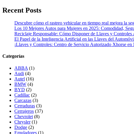
Recent Posts
Descubre cómo el rastreo vehicular en tiempo real mejora la seg
Los 10 Mejores Autos para Mujeres en 2025: Comodidad, Segur
Reciclaje Responsable: Cómo Disponer de Llaves y Controles 
El Papel de la Inteligencia Artificial en las Llaves del Automóvi
¡Llaves y Controles: Centro de Servicio Autorizado Xhorse en
Categorías
ABBA
(1)
Audi
(4)
Autel
(16)
BMW
(4)
BYD
(2)
Cadillac
(2)
Carcazas
(3)
Cerraduras
(3)
Cerrajeros
(37)
Chevrolet
(8)
Chrysler
(1)
Dodge
(2)
Emuladores
(1)