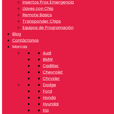
Insertos Prox Emergencia
Llaves con Chip
Remote Basics
Transponder Chips
Equipos de Programación
Blog
Contáctanos
Marcas
Audi
BMW
Cadillac
Chevrolet
Chrysler
Dodge
Ford
Honda
Hyundai
Kia