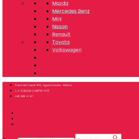
Mazda
Mercedes Benz
Mini
Nissan
Renault
Toyota
Volkswagen
Sierra del Laurel 420, Aguascalientes, México
L-V 9:00AM-5:00PM PDT
449 389 41 67