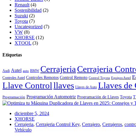
Renault
(4)
Sostenibilidad
(2)
Suzuki
(2)
Toyota
(7)
Uncategorized
(7)
VW
(8)
XHORSE
(12)
XTOOL
(3)
Etiquetas
Cerrajeria
Cerrajeria Cont
Autel
Audi
BMW
auto
E
Controles Remotos
Control Remoto
Controles Autel
Control Toyota
Equipos Autel
Llave Control
llaves
Llaves de 
Llaves de Auto
Programación Automotriz
Toyota
Programación de Llaves
T
Programación
diciembre 5, 2024
XHORSE
Cerrajeria
,
Cerrajeria Control Key
,
Cerrajero
,
Cerrajeros
,
contro
Vehículo