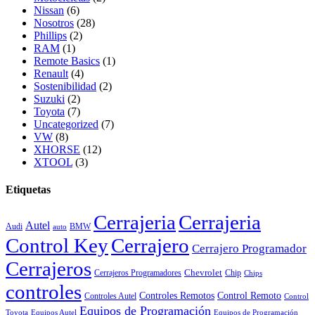
Nissan
(6)
Nosotros
(28)
Phillips
(2)
RAM
(1)
Remote Basics
(1)
Renault
(4)
Sostenibilidad
(2)
Suzuki
(2)
Toyota
(7)
Uncategorized
(7)
VW
(8)
XHORSE
(12)
XTOOL
(3)
Etiquetas
Cerrajeria
Cerrajeria
Autel
Audi
BMW
auto
Control Key
Cerrajero
Cerrajero Programador
Cerrajeros
Chevrolet
Cerrajeros Programadores
Chip
Chips
controles
Controles Remotos
Control Remoto
Controles Autel
Control
Equipos de Programación
Toyota
Equipos Autel
Equipos de Programación