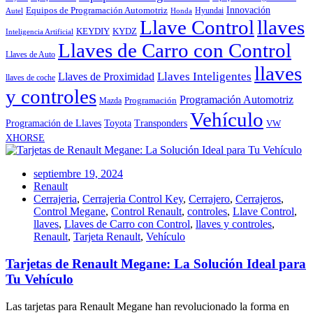
Innovación
Equipos de Programación Automotriz
Hyundai
Autel
Honda
Llave Control
llaves
KEYDIY
KYDZ
Inteligencia Artificial
Llaves de Carro con Control
Llaves de Auto
llaves
Llaves Inteligentes
Llaves de Proximidad
llaves de coche
y controles
Programación Automotriz
Programación
Mazda
Vehículo
Toyota
Programación de Llaves
Transponders
VW
XHORSE
septiembre 19, 2024
Renault
Cerrajeria
,
Cerrajeria Control Key
,
Cerrajero
,
Cerrajeros
,
Control Megane
,
Control Renault
,
controles
,
Llave Control
,
llaves
,
Llaves de Carro con Control
,
llaves y controles
,
Renault
,
Tarjeta Renault
,
Vehículo
Tarjetas de Renault Megane: La Solución Ideal para
Tu Vehículo
Las tarjetas para Renault Megane han revolucionado la forma en