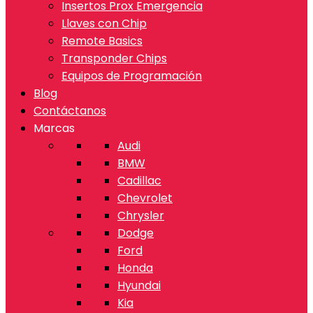
Insertos Prox Emergencia
Llaves con Chip
Remote Basics
Transponder Chips
Equipos de Programación
Blog
Contáctanos
Marcas
Audi
BMW
Cadillac
Chevrolet
Chrysler
Dodge
Ford
Honda
Hyundai
Kia