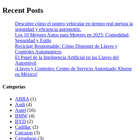
Recent Posts
Descubre cómo el rastreo vehicular en tiempo real mejora la
seguridad y eficiencia automotriz.
Los 10 Mejores Autos para Mujeres en 2025: Comodidad,
Seguridad y Estilo
Reciclaje Responsable: Cómo Disponer de Llaves y
Controles Automotrices
El Papel de la Inteligencia Artificial en las Llaves del
Automóvil
¡Llaves y Controles: Centro de Servicio Autorizado Xhorse
en México!
Categorías
ABBA
(1)
Audi
(4)
Autel
(16)
BMW
(4)
BYD
(2)
Cadillac
(2)
Carcazas
(3)
Cerraduras
(3)