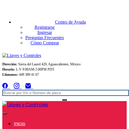
Envios GRATIS A TODO MEXICO en pedidos superiores $999
Centro de Ayuda
Registrarse
Ingresar
Preguntas Frecuentes
Cómo Comprar
Dirección:
Sierra del Laurel 420, Aguascalientes, México
Horario:
L-V 9:00AM-5:00PM PDT
Llámanos:
449 389 41 67
Inicio