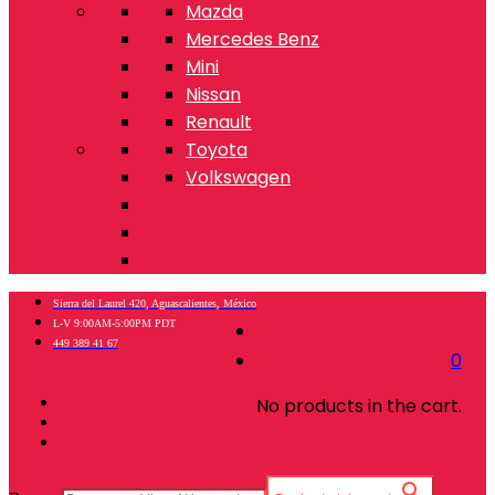
Mazda
Mercedes Benz
Mini
Nissan
Renault
Toyota
Volkswagen
Sierra del Laurel 420, Aguascalientes, México
L-V 9:00AM-5:00PM PDT
449 389 41 67
0
No products in the cart.