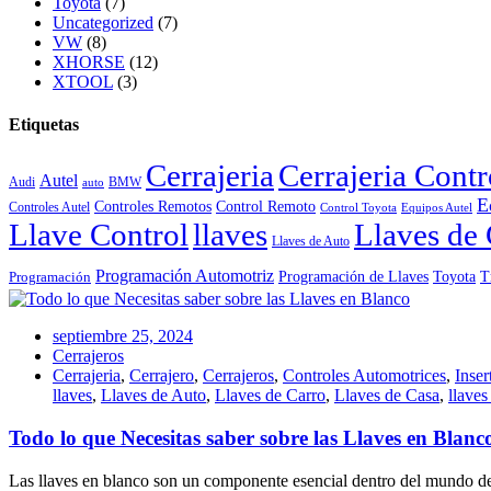
Toyota
(7)
Uncategorized
(7)
VW
(8)
XHORSE
(12)
XTOOL
(3)
Etiquetas
Cerrajeria
Cerrajeria Cont
Autel
Audi
BMW
auto
E
Controles Remotos
Control Remoto
Controles Autel
Control Toyota
Equipos Autel
Llave Control
llaves
Llaves de 
Llaves de Auto
Programación Automotriz
Toyota
Programación de Llaves
T
Programación
septiembre 25, 2024
Cerrajeros
Cerrajeria
,
Cerrajero
,
Cerrajeros
,
Controles Automotrices
,
Inser
llaves
,
Llaves de Auto
,
Llaves de Carro
,
Llaves de Casa
,
llaves
Todo lo que Necesitas saber sobre las Llaves en Blanc
Las llaves en blanco son un componente esencial dentro del mundo de l