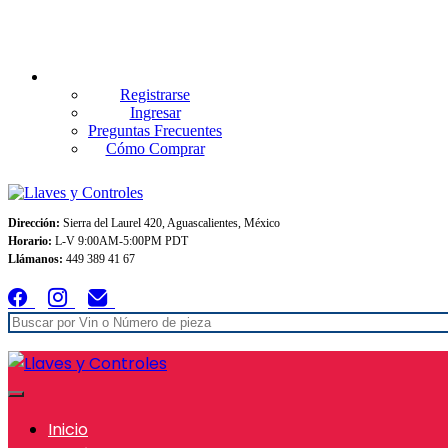
Envios GRATIS A TODO MEXICO en pedidos superiores $999
Registrarse
Ingresar
Preguntas Frecuentes
Cómo Comprar
Dirección:
Sierra del Laurel 420, Aguascalientes, México
Horario:
L-V 9:00AM-5:00PM PDT
Llámanos:
449 389 41 67
Inicio