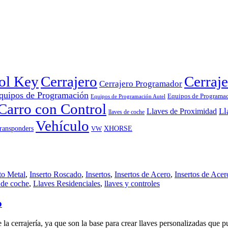
rol Key
Cerrajero
Cerraje
Cerrajero Programador
quipos de Programación
Equipos de Programa
Equipos de Programación Autel
Carro con Control
Ll
Llaves de Proximidad
llaves de coche
Vehículo
ransponders
VW
XHORSE
to Metal
,
Inserto Roscado
,
Insertos
,
Insertos de Acero
,
Insertos de Acer
 de coche
,
Llaves Residenciales
,
llaves y controles
o
a cerrajería, ya que son la base para crear llaves personalizadas que p