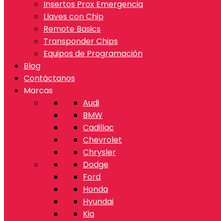
Insertos Prox Emergencia
Llaves con Chip
Remote Basics
Transponder Chips
Equipos de Programación
Blog
Contáctanos
Marcas
Audi
BMW
Cadillac
Chevrolet
Chrysler
Dodge
Ford
Honda
Hyundai
Kia