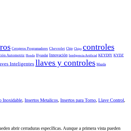
ros
controles
Chevrolet
Cerrajeros Programadores
Chip
Chips
Innovación
ción Automotriz
KEYDIY
KYDZ
Hyundai
Honda
Inteligencia Artificial
llaves y controles
aves Inteligentes
Mazda
o Inoxidable
,
Insertos Metalicos
,
Insertos para Torno
,
Llave Control
,
ueden abrir cerraduras específicas. Aunque a primera vista pueden