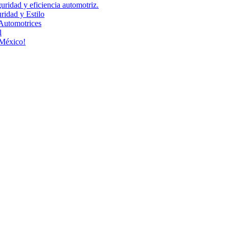
uridad y eficiencia automotriz.
idad y Estilo
Automotrices
l
 México!