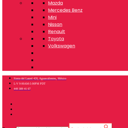
Mazda
Mercedes Benz
Mini
Nissan
Renault
Toyota
Volkswagen
Sierra del Laurel 420, Aguascalientes, México
L-V 9:00AM-5:00PM PDT
449 389 41 67