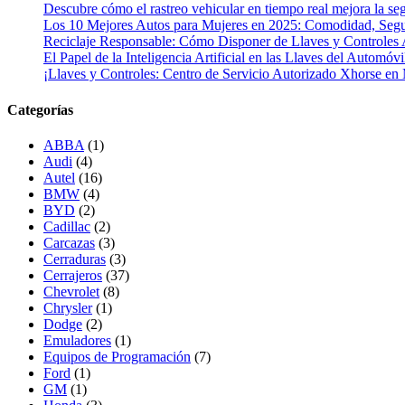
Descubre cómo el rastreo vehicular en tiempo real mejora la seg
Los 10 Mejores Autos para Mujeres en 2025: Comodidad, Segur
Reciclaje Responsable: Cómo Disponer de Llaves y Controles 
El Papel de la Inteligencia Artificial en las Llaves del Automóvi
¡Llaves y Controles: Centro de Servicio Autorizado Xhorse en
Categorías
ABBA
(1)
Audi
(4)
Autel
(16)
BMW
(4)
BYD
(2)
Cadillac
(2)
Carcazas
(3)
Cerraduras
(3)
Cerrajeros
(37)
Chevrolet
(8)
Chrysler
(1)
Dodge
(2)
Emuladores
(1)
Equipos de Programación
(7)
Ford
(1)
GM
(1)