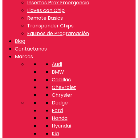
Insertos Prox Emergencia
Llaves con Chip
Remote Basics
Transponder Chips
Equipos de Programación
Blog
Contáctanos
Marcas
Audi
BMW
Cadillac
Chevrolet
Chrysler
Dodge
Ford
Honda
Hyundai
Kia