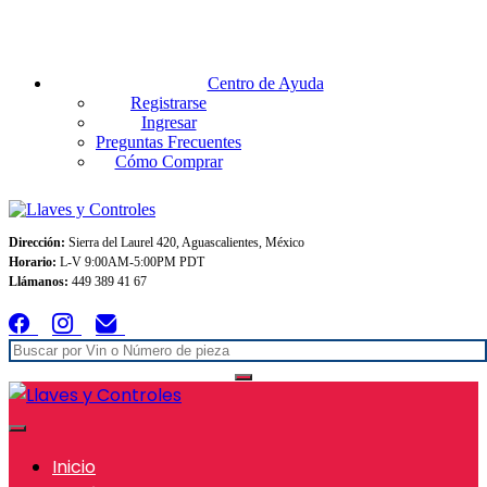
Envios GRATIS A TODO MEXICO en pedidos superiores $999
Centro de Ayuda
Registrarse
Ingresar
Preguntas Frecuentes
Cómo Comprar
Dirección:
Sierra del Laurel 420, Aguascalientes, México
Horario:
L-V 9:00AM-5:00PM PDT
Llámanos:
449 389 41 67
Inicio