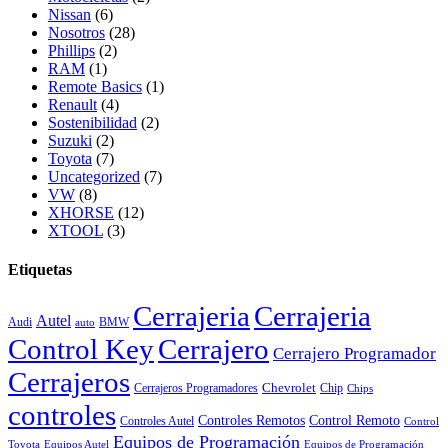
Nissan
(6)
Nosotros
(28)
Phillips
(2)
RAM
(1)
Remote Basics
(1)
Renault
(4)
Sostenibilidad
(2)
Suzuki
(2)
Toyota
(7)
Uncategorized
(7)
VW
(8)
XHORSE
(12)
XTOOL
(3)
Etiquetas
Cerrajeria
Cerrajeria
Autel
Audi
BMW
auto
Control Key
Cerrajero
Cerrajero Programador
Cerrajeros
Chevrolet
Cerrajeros Programadores
Chip
Chips
controles
Controles Remotos
Control Remoto
Controles Autel
Control
Equipos de Programación
Toyota
Equipos Autel
Equipos de Programación