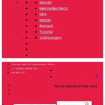
Mazda
Mercedes Benz
Mini
Nissan
Renault
Toyota
Volkswagen
Sierra del Laurel 420, Aguascalientes, México
L-V 9:00AM-5:00PM PDT
449 389 41 67
0
No products in the cart.