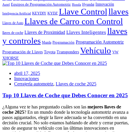
Innovación
Equipos de Programación Automotriz
Hyundai
Autel
Honda
Llave Control
llaves
KEYDIY
KYDZ
Inteligencia Artificial
Llaves de Carro con Control
Llaves de Auto
llaves
Llaves Inteligentes
Llaves de Proximidad
llaves de coche
y controles
Programación Automotriz
Programación
Mazda
Vehículo
Toyota
Programación de Llaves
Transponders
VW
XHORSE
abril 17, 2025
Innovaciones
Cerrajería automotriz
,
Llaves de coche 2025
Top 10 Llaves de Coche que Debes Conocer en 2025
¿Alguna vez te has preguntado cuáles son las
mejores llaves de
coche 2025
? En un mundo donde la tecnología automotriz avanza a
pasos agigantados, elegir la llave adecuada se ha convertido en una
decisión crucial. No solo estamos hablando de abrir y cerrar puertas,
sino de asegurar tu vehículo con las últimas innovaciones en