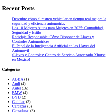
Recent Posts
Descubre cómo el rastreo vehicular en tiempo real mejora la
seguridad y eficiencia automotriz.
Los 10 Mejores Autos para Mujeres en 2025: Comodidad,
Seguridad y Estilo
Reciclaje Responsable: Cómo Disponer de Llaves y
Controles Automotrices
El Papel de la Inteligencia Artificial en las Llaves del
Automóvil
¡Llaves y Controles: Centro de Servicio Autorizado Xhorse
en México!
Categorías
ABBA
(1)
Audi
(4)
Autel
(16)
BMW
(4)
BYD
(2)
Cadillac
(2)
Carcazas
(3)
Cerraduras
(3)