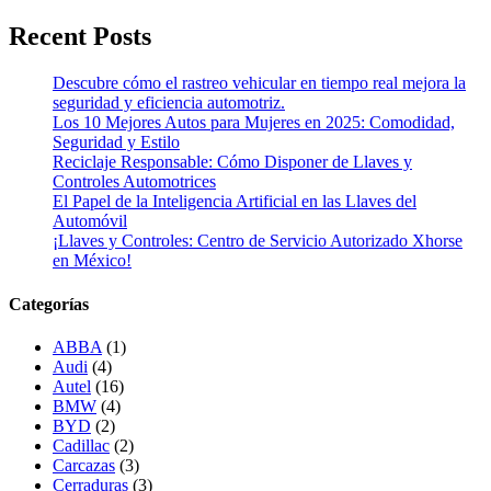
Recent Posts
Descubre cómo el rastreo vehicular en tiempo real mejora la
seguridad y eficiencia automotriz.
Los 10 Mejores Autos para Mujeres en 2025: Comodidad,
Seguridad y Estilo
Reciclaje Responsable: Cómo Disponer de Llaves y
Controles Automotrices
El Papel de la Inteligencia Artificial en las Llaves del
Automóvil
¡Llaves y Controles: Centro de Servicio Autorizado Xhorse
en México!
Categorías
ABBA
(1)
Audi
(4)
Autel
(16)
BMW
(4)
BYD
(2)
Cadillac
(2)
Carcazas
(3)
Cerraduras
(3)