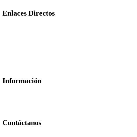
Enlaces Directos
Política de Privacidad
Servicio al Cliente
Términos de uso
Política de Devoluciones
Suscripción a Boletín
Información
Conócenos
Contáctanos
Contáctanos