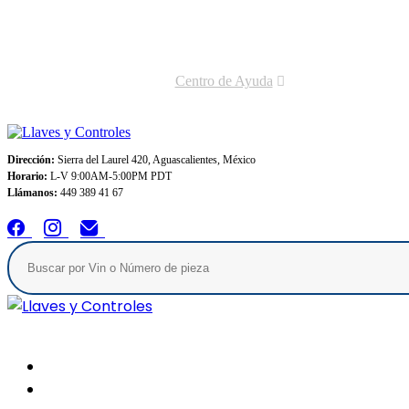
Envios GRATIS A TODO MEXICO en pedidos superiores $999
Centro de Ayuda
Dirección:
Sierra del Laurel 420, Aguascalientes, México
Horario:
L-V 9:00AM-5:00PM PDT
Llámanos:
449 389 41 67
Inicio
Conócenos