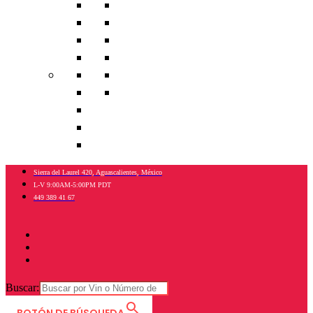
Mercedes Benz
Mini
Nissan
Renault
Toyota
Volkswagen
Sierra del Laurel 420, Aguascalientes, México
L-V 9:00AM-5:00PM PDT
449 389 41 67
Buscar: