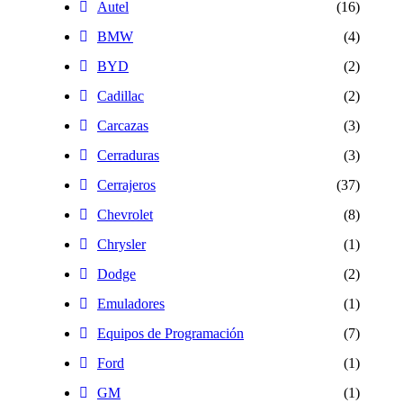
Autel
(16)
BMW
(4)
BYD
(2)
Cadillac
(2)
Carcazas
(3)
Cerraduras
(3)
Cerrajeros
(37)
Chevrolet
(8)
Chrysler
(1)
Dodge
(2)
Emuladores
(1)
Equipos de Programación
(7)
Ford
(1)
GM
(1)