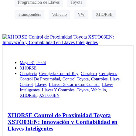
Programación de Llaves
Toyota
Transponders
Vehículo
VW
XHORSE
Mayo 31, 2024
XHORSE
Cerrajeria
,
Cerrajeria Control Key
,
Cerrajero
,
Cerrajeros
,
Control De Proximidad
,
Control Toyota
,
Controles
,
Llave
Control
,
Llaves
,
Llaves De Carro Con Control
,
Llaves
Inteligentes
,
Llaves Y Controles
,
Toyota
,
Vehículo
,
XHORSE
,
XST003EN
XHORSE Control de Proximidad Toyota
XSTO03EN: Innovación y Confiabilidad en
Llaves Inteligentes