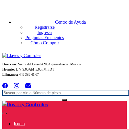
Envios GRATIS A TODO MEXICO en pedidos superiores $999
Centro de Ayuda
Registrarse
Ingresar
Preguntas Frecuentes
Cómo Comprar
Dirección:
Sierra del Laurel 420, Aguascalientes, México
Horario:
L-V 9:00AM-5:00PM PDT
Llámanos:
449 389 41 67
Inicio