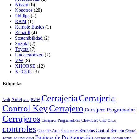
Nissan
(6)
Nosotros
(28)
Phillips
(2)
RAM
(1)
Remote Basics
(1)
Renault
(4)
Sostenibilidad
(2)
Suzuki
(2)
Toyota
(7)
Uncategorized
(7)
VW
(8)
XHORSE
(12)
XTOOL
(3)
Etiquetas
Cerrajeria
Cerrajeria
Autel
Audi
BMW
auto
Control Key
Cerrajero
Cerrajero Programador
Cerrajeros
Chevrolet
Cerrajeros Programadores
Chip
Chips
controles
Controles Remotos
Control Remoto
Controles Autel
Control
Equipos de Programación
Toyota
Equipos Autel
Equipos de Programación