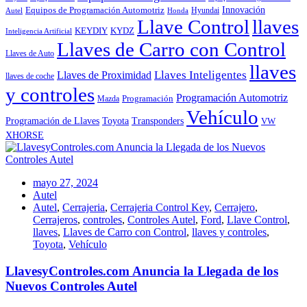
Innovación
Equipos de Programación Automotriz
Hyundai
Autel
Honda
Llave Control
llaves
KEYDIY
KYDZ
Inteligencia Artificial
Llaves de Carro con Control
Llaves de Auto
llaves
Llaves Inteligentes
Llaves de Proximidad
llaves de coche
y controles
Programación Automotriz
Programación
Mazda
Vehículo
Toyota
Programación de Llaves
Transponders
VW
XHORSE
mayo 27, 2024
Autel
Autel
,
Cerrajeria
,
Cerrajeria Control Key
,
Cerrajero
,
Cerrajeros
,
controles
,
Controles Autel
,
Ford
,
Llave Control
,
llaves
,
Llaves de Carro con Control
,
llaves y controles
,
Toyota
,
Vehículo
LlavesyControles.com Anuncia la Llegada de los
Nuevos Controles Autel