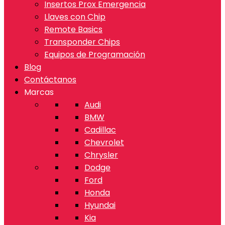
Insertos Prox Emergencia
Llaves con Chip
Remote Basics
Transponder Chips
Equipos de Programación
Blog
Contáctanos
Marcas
Audi
BMW
Cadillac
Chevrolet
Chrysler
Dodge
Ford
Honda
Hyundai
Kia