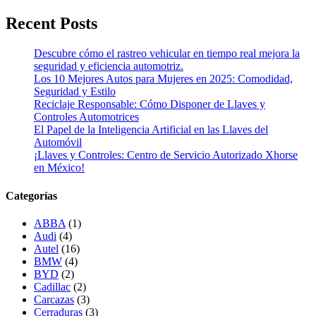
Recent Posts
Descubre cómo el rastreo vehicular en tiempo real mejora la
seguridad y eficiencia automotriz.
Los 10 Mejores Autos para Mujeres en 2025: Comodidad,
Seguridad y Estilo
Reciclaje Responsable: Cómo Disponer de Llaves y
Controles Automotrices
El Papel de la Inteligencia Artificial en las Llaves del
Automóvil
¡Llaves y Controles: Centro de Servicio Autorizado Xhorse
en México!
Categorías
ABBA
(1)
Audi
(4)
Autel
(16)
BMW
(4)
BYD
(2)
Cadillac
(2)
Carcazas
(3)
Cerraduras
(3)