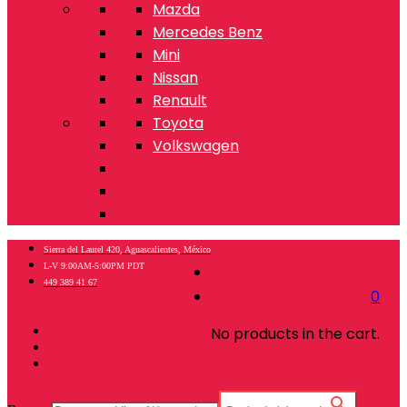
Mazda
Mercedes Benz
Mini
Nissan
Renault
Toyota
Volkswagen
Sierra del Laurel 420, Aguascalientes, México
L-V 9:00AM-5:00PM PDT
449 389 41 67
0
No products in the cart.